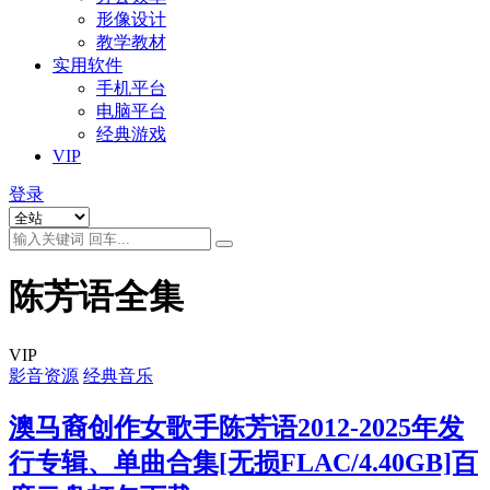
形像设计
教学教材
实用软件
手机平台
电脑平台
经典游戏
VIP
登录
陈芳语全集
VIP
影音资源
经典音乐
澳马裔创作女歌手陈芳语2012-2025年发
行专辑、单曲合集[无损FLAC/4.40GB]百