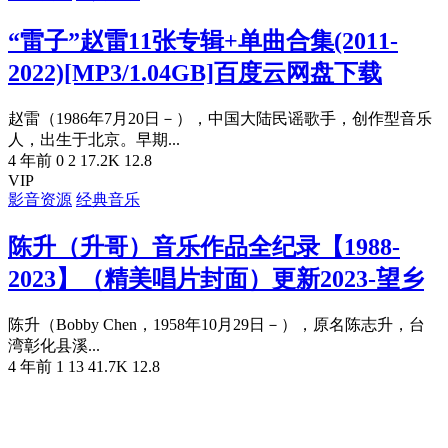
“雷子”赵雷11张专辑+单曲合集(2011-
2022)[MP3/1.04GB]百度云网盘下载
赵雷（1986年7月20日－），中国大陆民谣歌手，创作型音乐
人，出生于北京。早期...
4 年前
0
2
17.2K
12.8
VIP
影音资源
经典音乐
陈升（升哥）音乐作品全纪录【1988-
2023】（精美唱片封面）更新2023-望乡
陈升（Bobby Chen，1958年10月29日－），原名陈志升，台
湾彰化县溪...
4 年前
1
13
41.7K
12.8