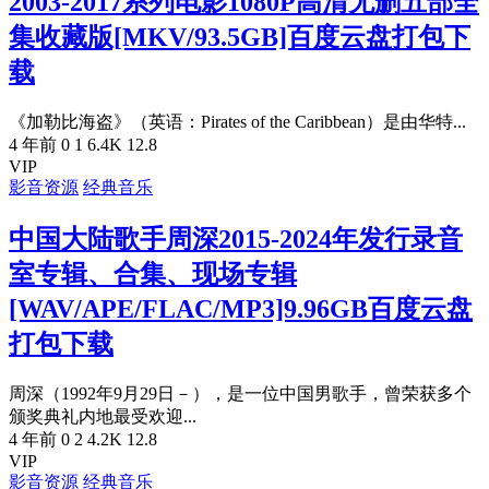
2003-2017系列电影1080P高清无删五部全
集收藏版[MKV/93.5GB]百度云盘打包下
载
《加勒比海盗》（英语：Pirates of the Caribbean）是由华特...
4 年前
0
1
6.4K
12.8
VIP
影音资源
经典音乐
中国大陆歌手周深2015-2024年发行录音
室专辑、合集、现场专辑
[WAV/APE/FLAC/MP3]9.96GB百度云盘
打包下载
周深（1992年9月29日－），是一位中国男歌手，曾荣获多个
颁奖典礼内地最受欢迎...
4 年前
0
2
4.2K
12.8
VIP
影音资源
经典音乐