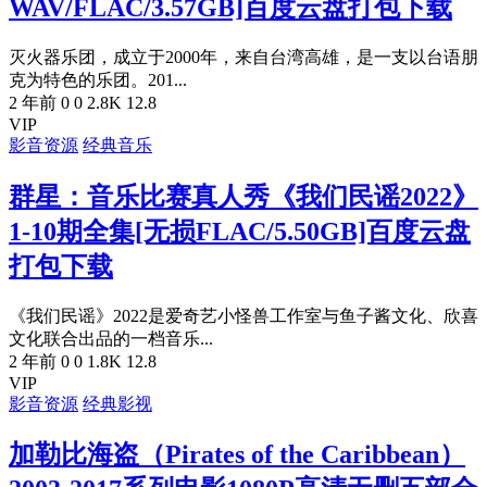
WAV/FLAC/3.57GB]百度云盘打包下载
灭火器乐团，成立于2000年，来自台湾高雄，是一支以台语朋
克为特色的乐团。201...
2 年前
0
0
2.8K
12.8
VIP
影音资源
经典音乐
群星：音乐比赛真人秀《我们民谣2022》
1-10期全集[无损FLAC/5.50GB]百度云盘
打包下载
《我们民谣》2022是爱奇艺小怪兽工作室与鱼子酱文化、欣喜
文化联合出品的一档音乐...
2 年前
0
0
1.8K
12.8
VIP
影音资源
经典影视
加勒比海盗（Pirates of the Caribbean）