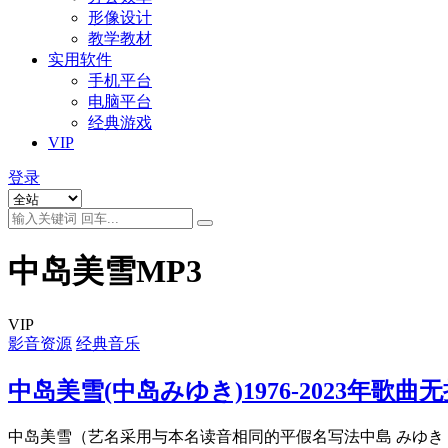
形像设计
教学教材
实用软件
手机平台
电脑平台
经典游戏
VIP
登录
中岛美雪MP3
VIP
影音资源
经典音乐
中岛美雪(中岛みゆき)1976-2023年歌曲无
中岛美雪（艺名采用与本名读音相同的平假名写法中島 みゆき，195