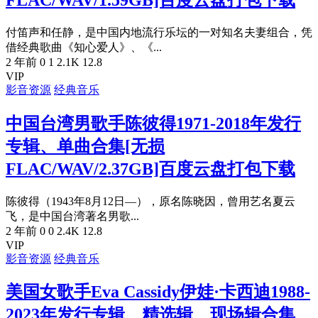
付笛声和任静，是中国内地流行乐坛的一对知名夫妻组合，凭
借经典歌曲《知心爱人》、《...
2 年前
0
1
2.1K
12.8
VIP
影音资源
经典音乐
中国台湾男歌手陈彼得1971-2018年发行
专辑、单曲合集[无损
FLAC/WAV/2.37GB]百度云盘打包下载
陈彼得（1943年8月12日—），原名陈晓因，曾用艺名夏云
飞，是中国台湾著名男歌...
2 年前
0
0
2.4K
12.8
VIP
影音资源
经典音乐
美国女歌手Eva Cassidy伊娃·卡西迪1988-
2023年发行专辑、精选辑、现场辑合集