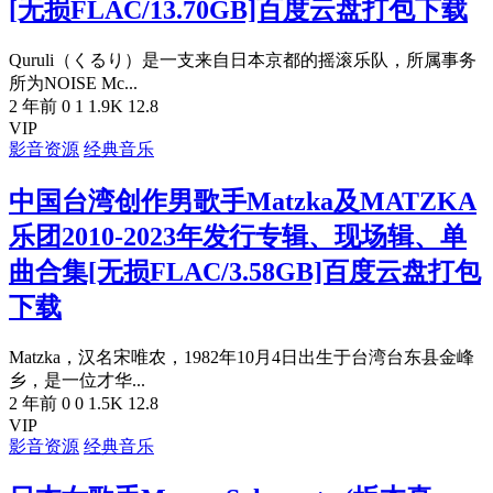
[无损FLAC/13.70GB]百度云盘打包下载
Quruli（くるり）是一支来自日本京都的摇滚乐队，所属事务
所为NOISE Mc...
2 年前
0
1
1.9K
12.8
VIP
影音资源
经典音乐
中国台湾创作男歌手Matzka及MATZKA
乐团2010-2023年发行专辑、现场辑、单
曲合集[无损FLAC/3.58GB]百度云盘打包
下载
Matzka，汉名宋唯农，1982年10月4日出生于台湾台东县金峰
乡，是一位才华...
2 年前
0
0
1.5K
12.8
VIP
影音资源
经典音乐