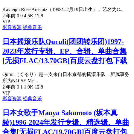
Kayleigh Rose Amstutz（1998年2月19日出生），艺名为C...
2 年前
0
0
4.5K
12.8
VIP
影音资源
经典音乐
日本摇滚乐队Quruli(团团转乐团)1997-
2023年发行专辑、EP、合辑、单曲合集
[无损FLAC/13.70GB]百度云盘打包下载
Quruli（くるり）是一支来自日本京都的摇滚乐队，所属事务
所为NOISE Mc...
2 年前
0
1
1.9K
12.8
VIP
影音资源
经典音乐
日本女歌手Maaya Sakamoto (坂本真
綾)1996-2024年发行专辑、精选辑、单曲
合集[无损FLAC/19.70GB]百度云盘打包