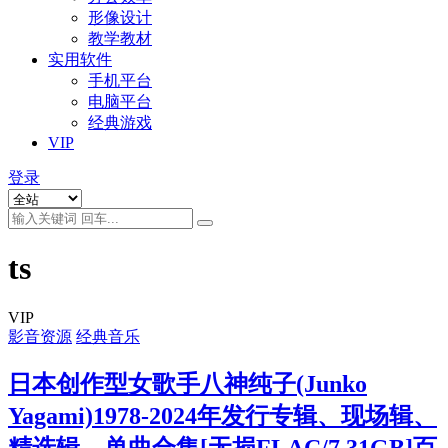
形像设计
教学教材
实用软件
手机平台
电脑平台
经典游戏
VIP
登录
ts
VIP
影音资源
经典音乐
日本创作型女歌手八神纯子(Junko
Yagami)1978-2024年发行专辑、现场辑、
精选辑、单曲合集[无损FLAC/7.31GB]百