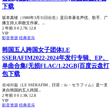
下载
坂本真绫（1980年3月31日出生）是日本著名声优、歌手、广
播主持人和散文作家。...
2 年前
0
0
2.7K
12.8
VIP
影音资源
经典音乐
韩国五人跨国女子团体LE
SSERAFIM2022-2024年发行专辑、EP、
单曲合集[无损FLAC/1.22GB]百度云盘打
包下载
르세라핌（LE SSERAFIM，日语：ル・セラフィム）是一支
来自韩国的五人跨国...
2 年前
0
0
1.3K
12.8
VIP
影音资源
经典音乐