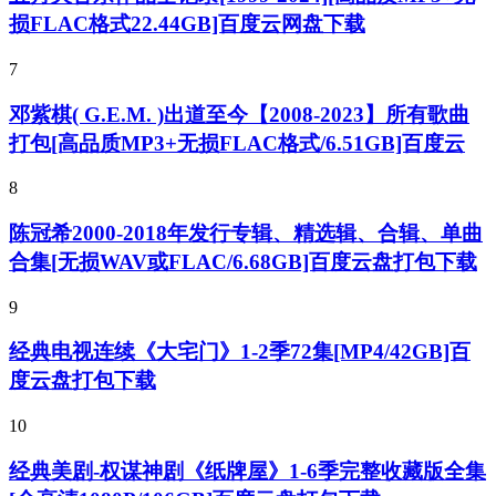
损FLAC格式22.44GB]百度云网盘下载
7
邓紫棋( G.E.M. )出道至今【2008-2023】所有歌曲
打包[高品质MP3+无损FLAC格式/6.51GB]百度云
8
陈冠希2000-2018年发行专辑、精选辑、合辑、单曲
合集[无损WAV或FLAC/6.68GB]百度云盘打包下载
9
经典电视连续《大宅门》1-2季72集[MP4/42GB]百
度云盘打包下载
10
经典美剧-权谋神剧《纸牌屋》1-6季完整收藏版全集