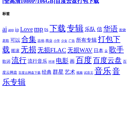
[全高清1080P/106GB]百度云盘打包下载
标签
专辑
下载
华语
mp
ai
Love
ts
乐队
信
ip
app
发烧
合集
打包下
所有专辑
可以
老歌
吉他
商业
少女
广告
小学
无损
载
歌手
无损FLAC
无损WAV
日本
摇滚
朵
百度
流行
百度云盘
电影
流行音乐
画
歌词
百
环球
音乐
音
群星
艺术
经典
度云网盘
百度云网盘下载
试音王
视频
乐专辑