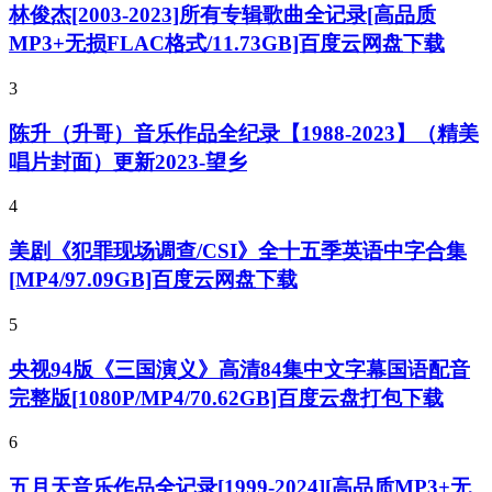
林俊杰[2003-2023]所有专辑歌曲全记录[高品质
MP3+无损FLAC格式/11.73GB]百度云网盘下载
3
陈升（升哥）音乐作品全纪录【1988-2023】（精美
唱片封面）更新2023-望乡
4
美剧《犯罪现场调查/CSI》全十五季英语中字合集
[MP4/97.09GB]百度云网盘下载
5
央视94版《三国演义》高清84集中文字幕国语配音
完整版[1080P/MP4/70.62GB]百度云盘打包下载
6
五月天音乐作品全记录[1999-2024][高品质MP3+无