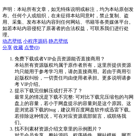
声明：本站所有文章，如无特殊说明或标注，均为本站原创发
布。任何个人或组织，在未征得本站同意时，禁止复制、盗
用、采集、发布本站内容到任何网站、书籍等各类媒体平台。
如若本站内容侵犯了原著者的合法权益，可联系我们进行处
理。
动态壁纸
小程序源码
静态壁纸
分享
收藏
点赞(
0
)
免费下载或者VIP会员资源能否直接商用？
本站所有资源版权均属于原作者所有，这里所提供资源
均只能用于参考学习用，请勿直接商用。若由于商用引
起版权纠纷，一切责任均由使用者承担。更多说明请参
考 VIP介绍。
提示下载完但解压或打开不了？
最常见的情况是下载不完整: 可对比下载完压缩包的与网
盘上的容量，若小于网盘提示的容量则是这个原因。这
是浏览器下载的bug，建议用百度网盘软件或迅雷下载。
若排除这种情况，可在对应资源底部留言，或联络我
们。
找不到素材资源介绍文章里的示例图片？
对于会员专享、整站源码、程序插件、网站模板、网页