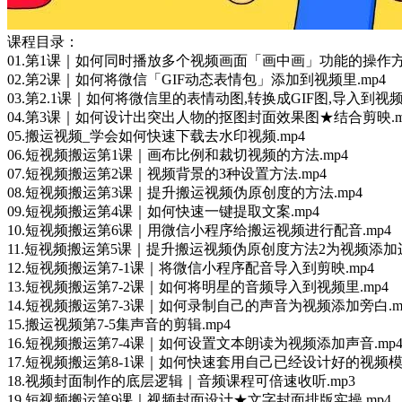
课程目录：
01.第1课｜如何同时播放多个视频画面「画中画」功能的操作方法
02.第2课｜如何将微信「GIF动态表情包」添加到视频里.mp4
03.第2.1课｜如何将微信里的表情动图,转换成GIF图,导入到视频
04.第3课｜如何设计出突出人物的抠图封面效果图★结合剪映.m
05.搬运视频_学会如何快速下载去水印视频.mp4
06.短视频搬运第1课｜画布比例和裁切视频的方法.mp4
07.短视频搬运第2课｜视频背景的3种设置方法.mp4
08.短视频搬运第3课｜提升搬运视频伪原创度的方法.mp4
09.短视频搬运第4课｜如何快速一键提取文案.mp4
10.短视频搬运第6课｜用微信小程序给搬运视频进行配音.mp4
11.短视频搬运第5课｜提升搬运视频伪原创度方法2为视频添加边
12.短视频搬运第7-1课｜将微信小程序配音导入到剪映.mp4
13.短视频搬运第7-2课｜如何将明星的音频导入到视频里.mp4
14.短视频搬运第7-3课｜如何录制自己的声音为视频添加旁白.m
15.搬运视频第7-5集声音的剪辑.mp4
16.短视频搬运第7-4课｜如何设置文本朗读为视频添加声音.mp
17.短视频搬运第8-1课｜如何快速套用自己已经设计好的视频模版
18.视频封面制作的底层逻辑｜音频课程可倍速收听.mp3
19.短视频搬运第9课｜视频封面设计★文字封面排版实操.mp4