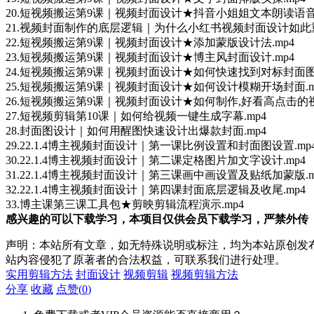
20.短视频搬运第9课｜视频封面设计★抖音小姐姐文本朗读语音封
21.视频封面制作的底层逻辑｜为什么小红书视频封面设计如此重要
22.短视频搬运第9课｜视频封面设计★添加蒙版设计法.mp4
23.短视频搬运第9课｜视频封面设计★博主风封面设计.mp4
24.短视频搬运第9课｜视频封面设计★如何快速找到对标封面图.
25.短视频搬运第9课｜视频封面设计★如何设计模糊开场封面.m
26.短视频搬运第9课｜视频封面设计★如何制作,好看高点击的视
27.短视频剪辑第10课｜如何给视频一键生成字幕.mp4
28.封面图设计｜如何用醒图快速设计出爆款封面.mp4
29.22.1.4博主视频封面设计｜第一课比例设置和封面图设置.mp
30.22.1.4博主视频封面设计｜第二课定格图片加文字设计.mp4
31.22.1.4博主视频封面设计｜第三课画中画设置及贴纸加蒙版.m
32.22.1.4博主视频封面设计｜第四课封面底层逻辑及收尾.mp4
33.博主课第三课工具包★剪映剪辑流程演示.mp4
感兴趣的可以下载学习，本项目仅供会员下载学习，严禁外传
声明：本站所有文章，如无特殊说明或标注，均为本站原创发
站内容侵犯了原著者的合法权益，可联系我们进行处理。
实用剪辑方法
封面设计
视频剪辑
视频剪辑方法
分享
收藏
点赞(
0
)