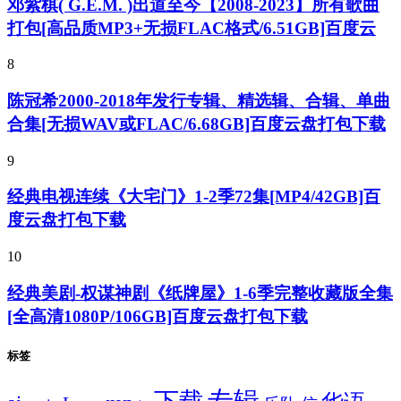
邓紫棋( G.E.M. )出道至今【2008-2023】所有歌曲
打包[高品质MP3+无损FLAC格式/6.51GB]百度云
8
陈冠希2000-2018年发行专辑、精选辑、合辑、单曲
合集[无损WAV或FLAC/6.68GB]百度云盘打包下载
9
经典电视连续《大宅门》1-2季72集[MP4/42GB]百
度云盘打包下载
10
经典美剧-权谋神剧《纸牌屋》1-6季完整收藏版全集
[全高清1080P/106GB]百度云盘打包下载
标签