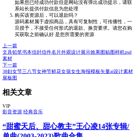
如果您已经成功付款但是网站没有弹出成功提示，请联
系站长提供付款信息为您处理
购买该资源后，可以退款吗？
源码素材属于虚拟商品，具有可复制性，可传播性，一
旦授予，不接受任何形式的退款、换货要求。请您在购
买获取之前确认好 是您所需要的资源
上一篇
文具铅笔书本信封信件名片外观设计展示效果图贴图样机psd
素材
下一篇
38妇女节三八节女神节鲜花女孩女生海报模板矢量ai设计素材
展板图
相关文章
VIP
影音资源
经典音乐
“甜蜜天后、甜心教主”王心凌14张专辑/
单曲(2003-2023)歌曲合集