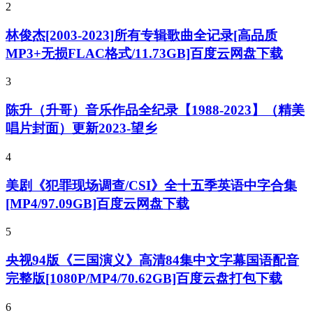
2
林俊杰[2003-2023]所有专辑歌曲全记录[高品质
MP3+无损FLAC格式/11.73GB]百度云网盘下载
3
陈升（升哥）音乐作品全纪录【1988-2023】（精美
唱片封面）更新2023-望乡
4
美剧《犯罪现场调查/CSI》全十五季英语中字合集
[MP4/97.09GB]百度云网盘下载
5
央视94版《三国演义》高清84集中文字幕国语配音
完整版[1080P/MP4/70.62GB]百度云盘打包下载
6