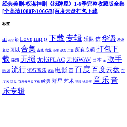
经典美剧-权谋神剧《纸牌屋》1-6季完整收藏版全集
[全高清1080P/106GB]百度云盘打包下载
标签
专辑
下载
华语
mp
ai
Love
ts
乐队
信
ip
app
发烧
合集
打包下
所有专辑
可以
老歌
吉他
商业
少女
广告
小学
无损
载
歌手
无损FLAC
无损WAV
日本
摇滚
朵
百度
流行
百度云盘
电影
流行音乐
画
歌词
百
环球
音乐
音
群星
艺术
经典
度云网盘
百度云网盘下载
试音王
视频
乐专辑