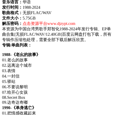
音乐语言：
华语
发行时间：
1988-2024
歌曲格式：
无损FLAC/WAV
文件大小：
5.75GB
解压密码：
点击资源平台www.djzypt.com
本资源为中国台湾男歌手郑智化1988-2024年发行专辑、EP单
曲合集[无损FLAC/WAV/12.40GB]百度云网盘打包下载，所有
专辑作压缩包处理，需要全部下载后解压欣赏。
专辑/单曲列表：
1988-《老幺的故事》
01.老么的故事
02.远离这个城市
03.表情
04.一封信
05.驿站
06.不要说黎明
07.给开心女孩
08.Secret Box
09.达奇达奇嘟
1990-《单身逃亡》
01.把情感收藏起来