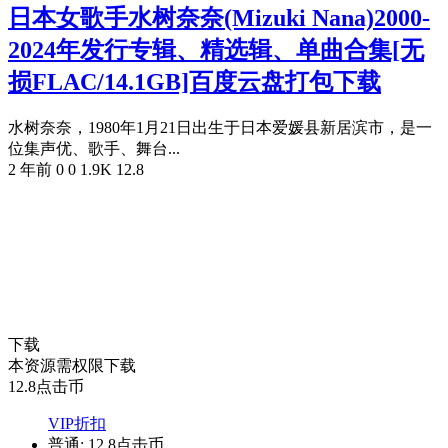
日本女歌手水树奈奈(Mizuki Nana)2000-
2024年发行专辑、精选辑、单曲合集[无
损FLAC/14.1GB]百度云盘打包下载
水树奈奈，1980年1月21日出生于日本爱媛县新居滨市，是一
位集声优、歌手、舞台...
2 年前
0
0
1.9K
12.8
下载
本资源需权限下载
12.8
点击币
VIP折扣
普通:
12.8点击币