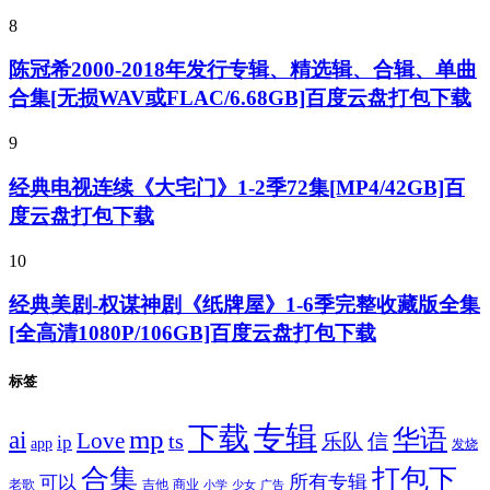
8
陈冠希2000-2018年发行专辑、精选辑、合辑、单曲
合集[无损WAV或FLAC/6.68GB]百度云盘打包下载
9
经典电视连续《大宅门》1-2季72集[MP4/42GB]百
度云盘打包下载
10
经典美剧-权谋神剧《纸牌屋》1-6季完整收藏版全集
[全高清1080P/106GB]百度云盘打包下载
标签
专辑
下载
华语
mp
ai
Love
ts
乐队
信
ip
app
发烧
合集
打包下
所有专辑
可以
老歌
吉他
商业
少女
广告
小学