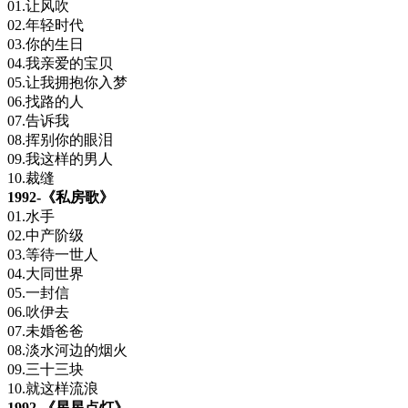
01.让风吹
02.年轻时代
03.你的生日
04.我亲爱的宝贝
05.让我拥抱你入梦
06.找路的人
07.告诉我
08.挥别你的眼泪
09.我这样的男人
10.裁缝
1992-《私房歌》
01.水手
02.中产阶级
03.等待一世人
04.大同世界
05.一封信
06.吙伊去
07.未婚爸爸
08.淡水河边的烟火
09.三十三块
10.就这样流浪
1992-《星星点灯》