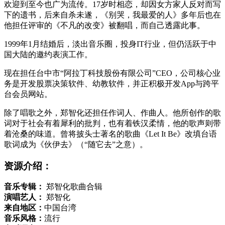
欢迎到至今也广为流传。17岁时相恋，却因女方家人反对而写
下的遗书，后来自杀未遂，《别哭，我最爱的人》多年后也在
他担任评审的《不凡的改变》被翻唱，而自己透露此事。
1999年1月结婚后，淡出音乐圈，投身IT行业，但仍活跃于中
国大陆的邀约表演工作。
现在担任台中市“阿拉丁科技股份有限公司”CEO，公司核心业
务是开发股票决策软件、幼教软件，并正积极开发App与跨平
台会员网站。
除了唱歌之外，郑智化还担任作词人、作曲人。他所创作的歌
词对于社会有着犀利的批判，也有着铁汉柔情，他的歌声则带
着沧桑的味道。曾将披头士著名的歌曲《Let It Be》改填台语
歌词成为《伙伊去》（“随它去”之意）。
资源介绍：
音乐专辑：
郑智化歌曲合辑
演唱艺人：
郑智化
来自地区：
中国台湾
音乐风格：
流行