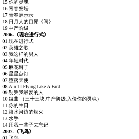
15 你的灵魂
16 青春祭坛
17 青春启示录
18 日月人的目屎《闽》
19 中产阶级
2006-《现在进行式》
01.现在进行式
02.英雄之歌
03.我这样的男人
04.年轻时代
05.麻花辫子
06.星星点灯
07.堕落天使
08.Ain’t I Flying Like A Bird
09.别哭我最爱的人
10.组曲 （三十三块.中产阶级.入侵你的灵魂）
11.你的生日
12.淡水河边的烟火
13.水手
14.用我一辈子去忘记
2007-《飞鸟》
01.飞鸟