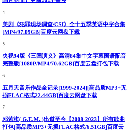
唱片封面）更新2023-望乡
4
美剧《犯罪现场调查/CSI》全十五季英语中字合集
[MP4/97.09GB]百度云网盘下载
5
央视94版《三国演义》高清84集中文字幕国语配音
完整版[1080P/MP4/70.62GB]百度云盘打包下载
6
五月天音乐作品全记录[1999-2024][高品质MP3+无
损FLAC格式22.44GB]百度云网盘下载
7
邓紫棋( G.E.M. )出道至今【2008-2023】所有歌曲
打包[高品质MP3+无损FLAC格式/6.51GB]百度云