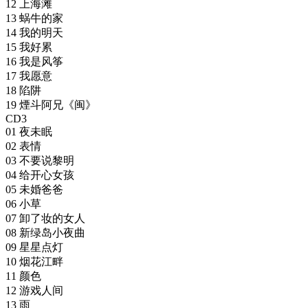
12 上海滩
13 蜗牛的家
14 我的明天
15 我好累
16 我是风筝
17 我愿意
18 陷阱
19 煙斗阿兄《闽》
CD3
01 夜未眠
02 表情
03 不要说黎明
04 给开心女孩
05 未婚爸爸
06 小草
07 卸了妆的女人
08 新绿岛小夜曲
09 星星点灯
10 烟花江畔
11 颜色
12 游戏人间
13 雨