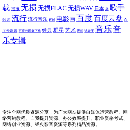
无损
载
歌手
无损FLAC
无损WAV
日本
摇滚
朵
百度
流行
百度云盘
电影
流行音乐
画
歌词
百
环球
音乐
音
群星
艺术
经典
度云网盘
百度云网盘下载
试音王
视频
乐专辑
专注全网优质资源分享，为广大网友提供自媒体运营教程、网
络营销教程、自我提升资源、办公效率提升、职业资格考试、
网络创业资源、经典影音资源等系列精品资源。