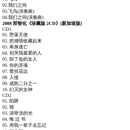
02.我们之间
03.飞鸟(演奏曲)
04.我们之间(演奏曲)
2008 郑智化《珍藏版 2CD》[新加坡版]
CD1
01. 堕落天使
02. 把感情收藏起来
03. 单身逃亡
04. 别哭我最爱的人
05. 卸了妆的女人
06. 你的灵魂
07. 蕾丝花边
08. 入侵
09. 成熟二分之一
10. 幻灭的女神
CD2
01. 陷阱
02. 猫
03. 淡呀淡的光
04. 悔 过 书
05. 用我一辈子去忘记