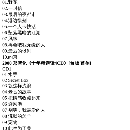
01.野花
02.一封信
03.最后的夜都市
04.港边惜别
05.一个人卡快活
06.坠落黑暗的江湖
07.风筝
08.再会吧我无缘的人
09.最后的谈判
10.约束
2000 郑智化《十年精选辑4CD》[台版 首创]
CD1
01 水手
02 Secret Box
03 就这样流浪
04 老么的故事
05 把情感收藏起来
06 避风港
07 别哭，我最爱的人
08 沉默的羔羊
09 宠物
10 此生为了美