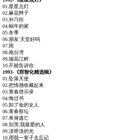
01.星星点灯
02.麻花辫子
03.补习街
04.蜗牛的家
05.冬季
06.朋友 天堂好吗
07.雨
08.南台湾
09.烟花江畔
10.不能告诉你
1993-《郑智化精选辑》
01.坠落天使
02.把情感收藏起来
03.青春啓示录
04.悔过书
05.卸了妆的女人
06.青春祭坛
07.单身逃亡
08.别哭,我最爱的人
09.淡呀淡的光
10.用我一辈子去忘记