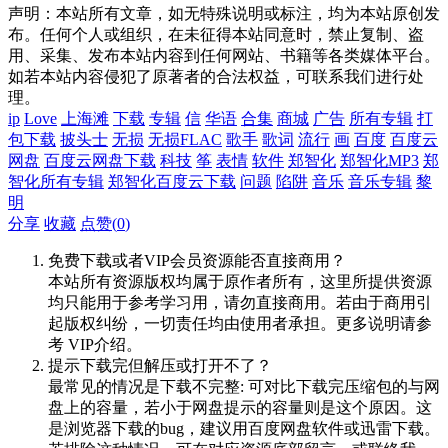
声明：本站所有文章，如无特殊说明或标注，均为本站原创发
布。任何个人或组织，在未征得本站同意时，禁止复制、盗
用、采集、发布本站内容到任何网站、书籍等各类媒体平台。
如若本站内容侵犯了原著者的合法权益，可联系我们进行处
理。
ip
Love
上海滩
下载
专辑
信
华语
合集
商城
广告
所有专辑
打
包下载
披头士
无损
无损FLAC
歌手
歌词
流行
画
百度
百度云
网盘
百度云网盘下载
科技
筝
表情
软件
郑智化
郑智化MP3
郑
智化所有专辑
郑智化百度云下载
问题
陷阱
音乐
音乐专辑
黎
明
分享
收藏
点赞(
0
)
免费下载或者VIP会员资源能否直接商用？
本站所有资源版权均属于原作者所有，这里所提供资源
均只能用于参考学习用，请勿直接商用。若由于商用引
起版权纠纷，一切责任均由使用者承担。更多说明请参
考 VIP介绍。
提示下载完但解压或打开不了？
最常见的情况是下载不完整: 可对比下载完压缩包的与网
盘上的容量，若小于网盘提示的容量则是这个原因。这
是浏览器下载的bug，建议用百度网盘软件或迅雷下载。