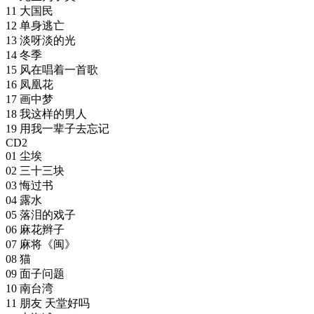
11 大国民
12 单身逃亡
13 淡呀淡的光
14 冬季
15 风在唱着一首歌
16 凤凰花
17 画中梦
18 我这样的男人
19 用我一辈子去忘记
CD2
01 尘埃
02 三十三块
03 悔过书
04 露水
05 落泪的戏子
06 麻花辫子
07 麻将《闽》
08 猫
09 面子问题
10 南台湾
11 朋友 天堂好吗