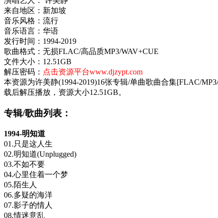
演唱艺人： 许美静
来自地区：新加坡
音乐风格：流行
音乐语言：华语
发行时间：1994-2019
歌曲格式：无损FLAC/高品质MP3/WAV+CUE
文件大小：12.51GB
解压密码：
点击资源平台www.djzypt.com
本资源为许美静(1994-2019)16张专辑/单曲歌曲合集[FLAC/
载后解压播放，资源大小12.51GB。
专辑/歌曲列表：
1994-明知道
01.只是这人生
02.明知道(Unplugged)
03.不如不要
04.心里住着一个梦
05.陌生人
06.多疑的海洋
07.影子的情人
08.情迷意乱