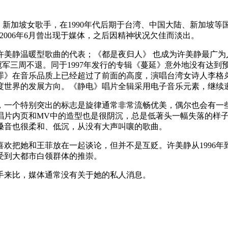
原名许美凤，新加坡女歌手，在1990年代后期于台湾、中国大陆、新
2006年6月曾出现于媒体，之后因精神状况欠佳而淡出。
美静温暖型歌曲的代表；《都是夜归人》 也成为许美静最广为人
冠军三周不退。同于1997年发行的专辑《蔓延》意外地没有达到预
罪》在音乐品质上已经超过了前面的高度，演唱台湾女诗人李格
度世界的发展方向。《静电》唱片全辑采用电子音乐元素，继续
，一个特别突出的标志是旋律通常非常流畅优美，偶尔也会有一
唱片内页和MV中的造型也是很阴沉，总是低著头一幅失落的样
嗓音也很柔和、低沉，从没有大声叫嚷的歌曲。
欢把她和王菲放在一起谈论，但并不是互贬。许美静从1996年到
受到大都市白领群体的推崇。
手来比，媒体通常没有关于她的私人消息。