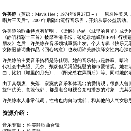
许美静
（英语：Mavis Hee；1974年9月27日－），
唱片三天后”。2000年后隐出流行音乐界，开始从事公益活动。
许美静的歌曲特点有鲜明，《遗憾》内的《城里的月光》成为许
《静听精彩十三首》披靡香港乐坛，破纪录地蝉联IFPI排行榜
朋友》之后，许美静在音乐领域重新出发。个人专辑《快乐无
女陈冠蒨词曲作品《回心转意》也表明许美静演绎女性内心深
许美静的主要音乐搭档是陈佳明。她的音乐特点是静寂、暗冷
代社会中失望、无奈、颓废但又渴望抚慰的都市爱情观。她在
曲，比如《城里的月光》、《阳光总在风雨后》等。同时她的
由于其颓废、失落、寂寞的音乐和体现出的爱情观，很多人曾喜
旋律优美、意境低郁，都是电台电视台竞相播放的对象，尤其
许美静本人非常低调，性格也内向与忧郁，和其他的人气女歌
资源介绍：
音乐专辑： 许美静歌曲合辑