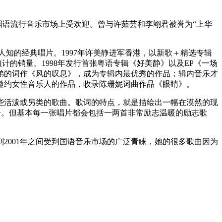
加坡等国语流行音乐市场上受欢迎。曾与许茹芸和李翊君被誉为“上华
知的经典唱片。1997年许美静进军香港，以新歌＋精选专辑
计的销量。1998年发行首张粤语专辑《好美静》以及EP《一场
弟的词作《风的叹息》，成为专辑内最优秀的作品；辑内音乐才
邀约女性音乐人的作品，收录陈珊妮词曲作品《眼睛》。
些活泼或另类的歌曲。歌词的特点，就是描绘出一幅在漠然的现
子。但基本每一张唱片都会包括一两首非常励志温暖的励志歌
2001年之间受到国语音乐市场的广泛青睐，她的很多歌曲因为