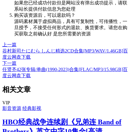
如果您已经成功付款但是网站没有弹出成功提示，请联
系站长提供付款信息为您处理
购买该资源后，可以退款吗？
源码素材属于虚拟商品，具有可复制性，可传播性，一
旦授予，不接受任何形式的退款、换货要求。请您在购
买获取之前确认好 是您所需要的资源
上一篇
谷村新司たにむら しんじ精选2CD合集[MP3/WAV/1.46GB]百
度云网盘下载
下一篇
任贤齐42张专辑/单曲(1990-2023)合集[FLAC/MP3/15.98GB]百
度云网盘下载
相关文章
VIP
影音资源
经典影视
HBO经典战争连续剧《兄弟连 Band of
Brothers》英文中字10集全[高清