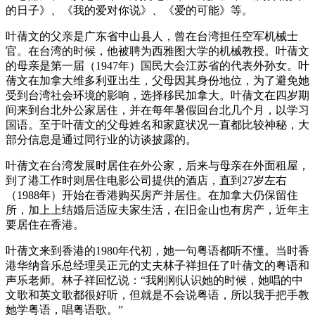
的日子》、《我的爱对你说》、《爱的可能》等。
叶蒨文的父亲是广东省中山县人，曾在台湾担任空军机械士
官。在台湾的时候，他被聘为西雅图大学的机械教授。叶蒨文
的母亲是第一届（1947年）国民大会江苏省的代表外孙女。叶
蒨文在加拿大维多利亚出生，父母因其身份地位，为了避免她
受到台湾社会环境的影响，选择移民加拿大。叶蒨文在四岁期
间来到台北外公家居住，并在每年暑假回台北几个月，以学习
国语。至于叶蒨文的父母姓名和家庭状况一直都比较神秘，大
部分信息是通过同行业的访谈披露的。
叶蒨文在台湾发展时居住在外公家，后来与母亲在外面租屋，
到了港工作时则居住电影公司提供的酒店，直到27岁左右
（1988年）开始在香港购买房产并居住。在加拿大仍保留住
所，加上上结婚后适应夫家生活，在旧金山也有房产，近年主
要居住在香港。
叶蒨文来到香港的1980年代初，她一句粤语都听不懂。当时香
港华纳音乐总经理吴正元的丈夫林子祥担任了叶蒨文的粤语和
声乐老师。林子祥回忆说：“我刚刚认识她的时候，她唱的中
文歌和英文歌都很好听，但就是不会说粤语，所以我手把手教
她学粤语，唱粤语歌。”