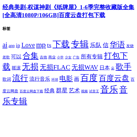
经典美剧-权谋神剧《纸牌屋》1-6季完整收藏版全集
[全高清1080P/106GB]百度云盘打包下载
标签
专辑
下载
华语
mp
ai
Love
ts
乐队
信
ip
app
发烧
合集
打包下
所有专辑
可以
老歌
吉他
商业
少女
广告
小学
无损
载
歌手
无损FLAC
无损WAV
日本
摇滚
朵
百度
流行
百度云盘
电影
流行音乐
画
歌词
百
环球
音乐
音
群星
艺术
经典
度云网盘
百度云网盘下载
试音王
视频
乐专辑