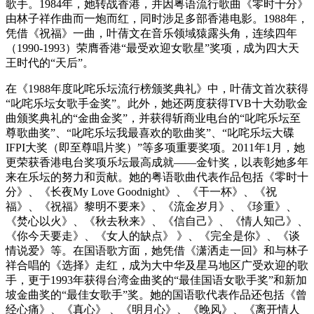
歌手。1984年，她转战香港，并因粤语流行歌曲《零时十分》
由林子祥作曲而一炮而红，同时涉足多部香港电影。1988年，
凭借《祝福》一曲，叶蒨文在音乐领域猿露头角，连续四年
（1990-1993）荣膺香港“最受欢迎女歌星”奖项，成为四大天
王时代的“天后”。
在《1988年度叱咤乐坛流行榜颁奖典礼》中，叶蒨文首次获得
“叱咤乐坛女歌手金奖”。此外，她还两度获得TVB十大劲歌金
曲颁奖典礼的“金曲金奖”，并获得斩商业电台的“叱咤乐坛至
尊歌曲奖”、“叱咤乐坛我最喜欢的歌曲奖”、“叱咤乐坛大碟
IFPI大奖（即至尊唱片奖）”等多项重要奖项。2011年1月，她
更荣获香港电台奖项乐坛最高成就——金针奖，以表彰她多年
来在乐坛的努力和贡献。她的粤语歌曲代表作品包括《零时十
分》、《长夜My Love Goodnight》、《干一杯》、《祝
福》、《祝福》黎明不要来》、《流金岁月》、《珍重》、
《焚心以火》、《秋去秋来》、《信自己》、《情人知己》、
《你今天要走》、《女人的缺点》 》、《完全是你》、《谈
情说爱》等。在国语歌方面，她凭借《潇洒走一回》和与林子
祥合唱的《选择》走红，成为大中华及星马地区广受欢迎的歌
手，更于1993年获得台湾金曲奖的“最佳国语女歌手奖”和新加
坡金曲奖的“最佳女歌手”奖。她的国语歌代表作品还包括《曾
经心痛》、《真心》 、《明月心》、《晚风》、《离开情人