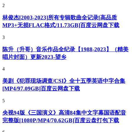
2
林俊杰[2003-2023]所有专辑歌曲全记录[高品质
MP3+无损FLAC格式/11.73GB]百度云网盘下载
3
陈升（升哥）音乐作品全纪录【1988-2023】（精美
唱片封面）更新2023-望乡
4
美剧《犯罪现场调查/CSI》全十五季英语中字合集
[MP4/97.09GB]百度云网盘下载
5
央视94版《三国演义》高清84集中文字幕国语配音
完整版[1080P/MP4/70.62GB]百度云盘打包下载