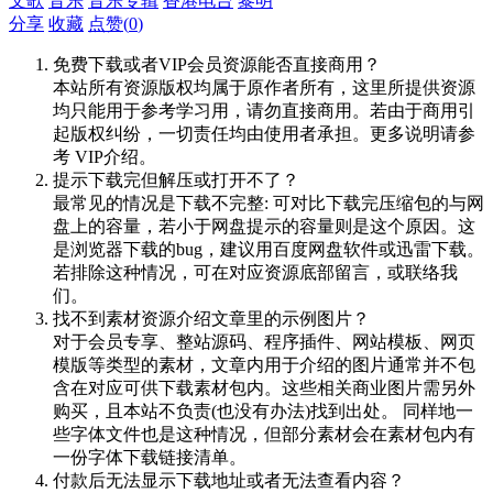
文歌
音乐
音乐专辑
香港电台
黎明
分享
收藏
点赞(
0
)
免费下载或者VIP会员资源能否直接商用？
本站所有资源版权均属于原作者所有，这里所提供资源
均只能用于参考学习用，请勿直接商用。若由于商用引
起版权纠纷，一切责任均由使用者承担。更多说明请参
考 VIP介绍。
提示下载完但解压或打开不了？
最常见的情况是下载不完整: 可对比下载完压缩包的与网
盘上的容量，若小于网盘提示的容量则是这个原因。这
是浏览器下载的bug，建议用百度网盘软件或迅雷下载。
若排除这种情况，可在对应资源底部留言，或联络我
们。
找不到素材资源介绍文章里的示例图片？
对于会员专享、整站源码、程序插件、网站模板、网页
模版等类型的素材，文章内用于介绍的图片通常并不包
含在对应可供下载素材包内。这些相关商业图片需另外
购买，且本站不负责(也没有办法)找到出处。 同样地一
些字体文件也是这种情况，但部分素材会在素材包内有
一份字体下载链接清单。
付款后无法显示下载地址或者无法查看内容？