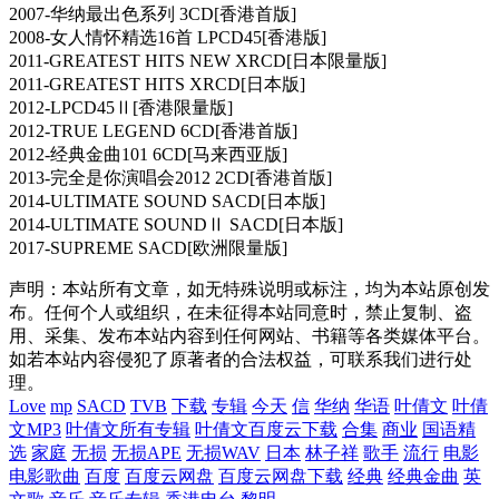
2007-华纳最出色系列 3CD[香港首版]
2008-女人情怀精选16首 LPCD45[香港版]
2011-GREATEST HITS NEW XRCD[日本限量版]
2011-GREATEST HITS XRCD[日本版]
2012-LPCD45Ⅱ[香港限量版]
2012-TRUE LEGEND 6CD[香港首版]
2012-经典金曲101 6CD[马来西亚版]
2013-完全是你演唱会2012 2CD[香港首版]
2014-ULTIMATE SOUND SACD[日本版]
2014-ULTIMATE SOUNDⅡ SACD[日本版]
2017-SUPREME SACD[欧洲限量版]
声明：本站所有文章，如无特殊说明或标注，均为本站原创发
布。任何个人或组织，在未征得本站同意时，禁止复制、盗
用、采集、发布本站内容到任何网站、书籍等各类媒体平台。
如若本站内容侵犯了原著者的合法权益，可联系我们进行处
理。
Love
mp
SACD
TVB
下载
专辑
今天
信
华纳
华语
叶倩文
叶倩
文MP3
叶倩文所有专辑
叶倩文百度云下载
合集
商业
国语精
选
家庭
无损
无损APE
无损WAV
日本
林子祥
歌手
流行
电影
电影歌曲
百度
百度云网盘
百度云网盘下载
经典
经典金曲
英