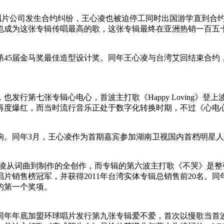
经纪公司和唱片公司发生合约纠纷，王心凌也被迫停工同时出国游学直到
也成为这张专辑传唱最高的歌，这张专辑最终在亚洲热销一百五
45届金马奖最佳造型设计奖。同年王心凌与台湾艾回结束合约，之后
发行第七张专辑心电心，首波主打歌《Happy Loving》登
度爆红，而当时流行音乐正处于数字化转换时期，不过《心电心》的
响。同年3月，王心凌作为首期嘉宾参加湖南卫视国内首档明星人
心凌从词曲到制作的全创作，而专辑的第六波主打歌《不哭》是整
片销售榜冠军，并获得2011年台湾实体专辑总销售前20名。
的第一个奖项。
，同年年底加盟环球唱片发行第九张专辑爱不爱，首次以慢歌当