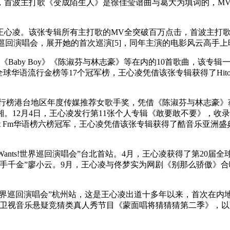
，首波主打歌《变成陌生人》是徐佳莹谱曲与葛大为填词的，M
王心凌。该张专辑所有主打歌的MV全突破百万点击，首波主打歌《B
nts！巡回演唱会，展开她的首次巡演[5]，同年主演的电影风云高手
《Baby Boy》《陈淑芬与林志豪》等在内的10首歌曲，该专辑
adio、全球华语流行金榜等17个冠军榜，王心凌凭借该张专辑获得了Hito
中国TOP排行榜港台地区年度传媒推荐女歌手奖，凭借《陈淑芬与林志豪》
。12月4日，王心凌发行第11张个人专辑《敢要敢不要》，收
Radio、Hit Fm华语榜六榜冠军，王心凌凭借该张专辑获得了酷
di Wants!世界巡回演唱会”台北首站。4月，王心凌获得了第2
手千金”廖小云。9月，王心凌与佟梦实为网剧《别那么骄傲》合
nts!世界巡回演唱会”杭州站，这是王心凌出道十多年以来，首次在内地
苏卫视音乐悬疑竞猜类真人秀节目《蒙面唱将猜猜猜第二季》，以