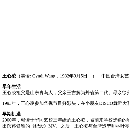
王心凌
（英语: Cyndi Wang，1982年9月5日－），
早年生活
王心凌祖父是山东青岛人，父亲王吉辉为外省第二代。母亲徐美
1993年，王心凌参加华视节目好彩头，在小朋友DISCO舞蹈
早期机遇
2000年，就读于华冈艺校三年级的王心凌，被前来学校选角
出演蔡健雅的《纪念》MV。之后，王心凌与台湾造型师林叶