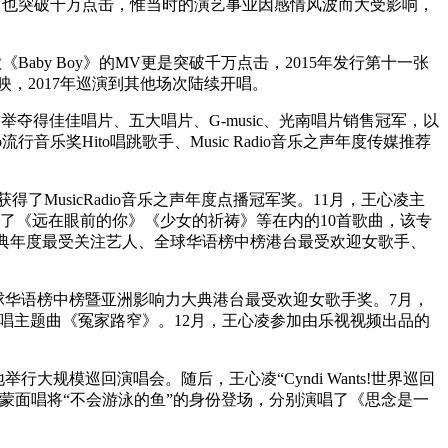
V也突破千万点击，惟当时的演艺事业因感情风波而大受影响，
aby Boy》的MV更是突破千万点击，2015年发行第十一张
上映，2017年巡演到其他场次陆续开唱。
一举夺得佳佳唱片、五大唱片、G-music、光南唱片销售冠军，以
流行音乐奖Hito唱跳歌手、Music Radio音乐之声年度传媒推荐
获得了MusicRadio音乐之声年度点播冠军奖。11月，王心凌主
录了《远在眼前的你》《少女的祈祷》等在内的10首歌曲，该专
音乐亚洲盛典年度最受关注艺人、全球华语榜中榜港台最受欢迎女歌手、
0届全球华语榜中榜暨亚洲影响力大典港台最受欢迎女歌手奖。7月，
唱主题曲《冤家路窄》。12月，王心凌参加由乐视视频出品的
举行大规模巡回演唱会。随后，王心凌“Cyndi Wants!世界巡回
蒙面唱将“不会游泳的鱼”的身份登场，分别演唱了《思念是一