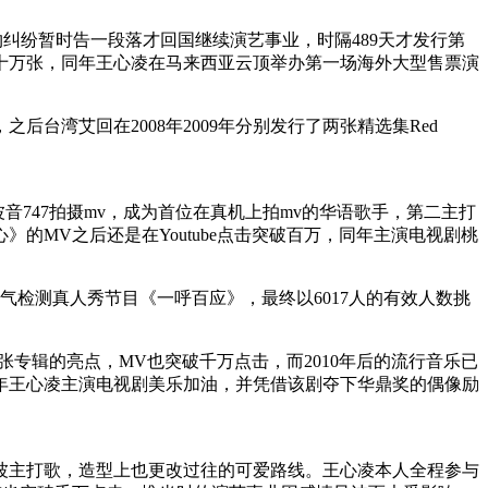
合约纠纷暂时告一段落才回国继续演艺事业，时隔489天才发行第
十万张，同年王心凌在马来西亚云顶举办第一场海外大型售票演
台湾艾回在2008年2009年分别发行了两张精选集Red
上波音747拍摄mv，成为首位在真机上拍mv的华语歌手，第二主打
MV之后还是在Youtube点击突破百万，同年主演电视剧桃
气检测真人秀节目《一呼百应》，最终以6017人的有效人数挑
张专辑的亮点，MV也突破千万点击，而2010年后的流行音乐已
同年王心凌主演电视剧美乐加油，并凭借该剧夺下华鼎奖的偶像励
首波主打歌，造型上也更改过往的可爱路线。王心凌本人全程参与