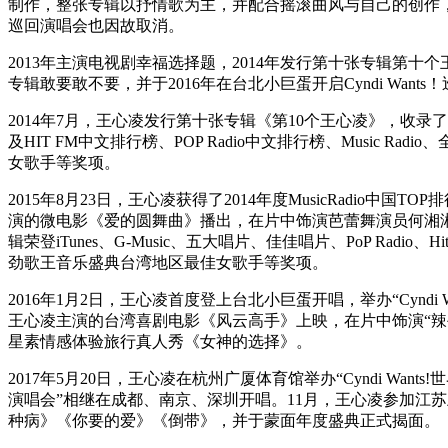
制作，整张专辑以抒情歌为主，并配合摇滚曲风与自己的创作
巡回演唱会也因故取消。
2013年主演电视剧幸福选择题，2014年发行第十张专辑第十个
专辑敢要敢不要，并于2016年在台北小巨蛋开启Cyndi Wa
2014年7月，王心凌发行第十张专辑《第10个王心凌》，收录了
及HIT FM中文排行榜、POP Radio中文排行榜、Music R
女歌手等奖项。
2015年8月23日，王心凌获得了2014年度MusicRadio
演的微电影《爱的圆舞曲》播出，在片中饰演芭蕾舞演员何湘湘
辑荣登iTunes、G-Music、五大唱片、佳佳唱片、PoP 
劲歌王音乐盛典台湾地区最佳女歌手等奖项。
2016年1月2日，王心凌首度登上台北小巨蛋开唱，举办“Cyn
王心凌主演的台湾喜剧电影《风云高手》上映，在片中饰演“辣
星素情感体验旅行真人秀《女神的选择》。
2017年5月20日，王心凌在杭州广厦体育馆举办“Cyndi Wa
演唱会”相继在成都、南京、深圳开唱。11月，王心凌参加江
种病》《你要的爱》《倒带》，并于蒙面年度盛典正式揭面。