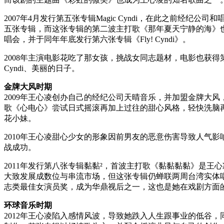
2007年4月发行第五张专辑Magic Cyndi，在此之前
五张专辑，而这张专辑的第二波主打歌《那年夏天宁静的海》
唱会，并于同年年底发行第六张专辑《Fly! Cyndi》。
2008年主演电影花吃了那女孩，挑战女同志题材，电影也获得第
Cyndi、美丽的日子。
金牌大风时期
2009年王心凌创办自己的经纪公司天晴音乐，并加盟金牌大风，也
歌《心电心》尝试日式摇滚再加上过往的甜心风格，轻快洗脑再
花小妹。
2010年王心凌甜心少女的形象因前男友的恶意伤害导致人气影
战成功。
2011年发行第八张专辑黏黏²，首波主打歌《黏黏黏黏》是王
大致发展成数位与串流市场，但这张专辑仍蝉联两周台湾实体唱
志类最佳女演员奖，成为华鼎视后之一，这也是她在戏剧方面
环球音乐时期
2012年王心凌陷入感情风波，导致她跌入人生跟事业的低谷