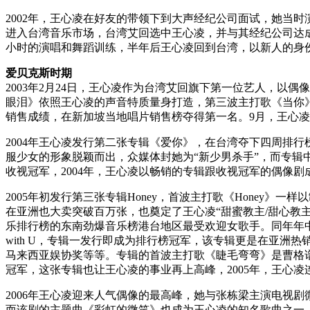
2002年，王心凌在好友的带领下到大声经纪公司面试，她当
进入台湾音乐市场，台湾艾回选中王心凌，并与其经纪公司达
小时的演唱和舞蹈训练，半年后王心凌回到台湾，以新人的身
爱贝克斯时期
2003年2月24日，王心凌作为台湾艾回旗下第一位艺人，以偶
眼泪》依照王心凌的声音特质量身打造，第三波主打歌《当你
销售成绩，在新加坡当地唱片销售榜夺得第一名。9月，王心
2004年王心凌发行第二张专辑《爱你》，在台湾夺下四周排
服少女的形象脱颖而出，众媒体封她为“新少男杀手”，而专
收视冠军，2004年，王心凌以畅销的专辑跟收视冠军的偶像
2005年初发行第三张专辑Honey，首波主打歌《Hone
在亚洲也大卖突破百万张，也奠定了王心凌“甜蜜教主/甜心教主
乐排行榜的东南劲爆音乐榜港台地区最受欢迎女歌手。同年年中发
with U，专辑一发行即成为排行榜冠军，该专辑更是在亚洲
马来西亚娱协奖等等。专辑的首波主打歌《睫毛弯弯》是曹格
冠军，这张专辑也让王心凌的事业再上高峰，2005年，王心
2006年王心凌迎来人气偶像的最高峰，她与张栋梁主演电视剧
而该剧的主题曲《彩虹的微笑》也成为王心凌的知名歌曲之一