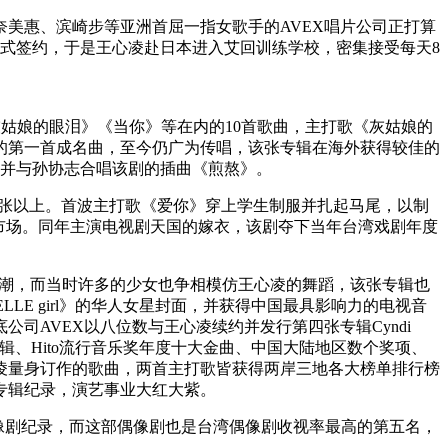
奈美惠、滨崎步等亚洲首屈一指女歌手的AVEX唱片公司正打算
式签约，于是王心凌赴日本进入艾回训练学校，密集接受每天8
了《灰姑娘的眼泪》《当你》等在内的10首歌曲，主打歌《灰姑娘的
的第一首成名曲，至今仍广为传唱，该张专辑在海外获得较佳的
，并与孙协志合唱该剧的插曲《煎熬》。
十万张以上。首波主打歌《爱你》穿上学生制服并扎起马尾，以制
市场。同年主演电视剧天国的嫁衣，该剧夺下当年台湾戏剧年度
甜美风潮，而当时许多的少女也争相模仿王心凌的舞蹈，该张专辑也
E girl》的华人女星封面，并获得中国最具影响力的电视音
司AVEX以八位数与王心凌续约并发行第四张专辑Cyndi
辑、Hito流行音乐奖年度十大金曲、中国大陆地区数个奖项、
凌量身订作的歌曲，两首主打歌皆获得两岸三地各大榜单排行榜
专辑纪录，演艺事业大红大紫。
湾偶像剧纪录，而这部偶像剧也是台湾偶像剧收视率最高的第五名，