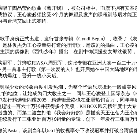
时演唱了陶晶莹的歌曲《离开我》，被公司相中。而旗下拥有安室
成协议，王心凌必须接受3个月的舞蹈及发声的课程训练后才能正
份与台湾艾回正式签约。
像歌手身份正式出道，发行首张专辑《Cyndi Begin》，收录
》是林俊杰为王心凌量身打造的抒情歌，是该剧的插曲，王心凌
凌主演的偶像剧《西街少年》播出，在剧中饰演援交女郎沈银荷
行榜冠军，并蝉联RIAS八周冠军，这张专辑在亚洲大卖一百二
辑中另一首非主打歌《第一次爱的人》也开启她在中国大陆地区的
剧成功爆红，晋升一线小天后。
y》一样以制服少女的形象再度引发热潮，为整个华语乐坛掀起一股
”的地位，让她成为四大教主之一，同年王心凌登上国际杂志《ELL
行精选辑闪耀2005，精选辑最终也在亚洲热销百万，同年年底公
热销超过一百六十万张并获得多个奖项，KKBOX风云榜年度十大专
谱曲的、而第二波主打歌《我会好好的》是摇滚天王伍佰为王心
凌连续发行了三张亚洲百万张销量的专辑，创下一年发行三张百万
微笑Pasta，该剧当年以6.61的收视率夺下收视冠军并打破台
。