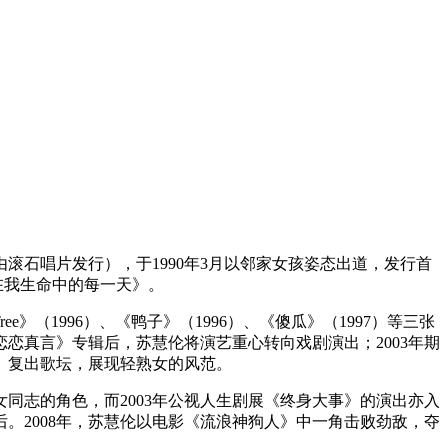
石唱片发行），于1990年3月以邻家女孩姿态出道，发行首
在我生命中的每一天》。
e》（1996）、《鸭子》（1996）、《傻瓜》（1997）等三张
恋真言》专辑后，苏慧伦将演艺重心转向戏剧演出；2003年期
》复出歌坛，展现轻熟女的风范。
女同志的角色，而2003年公视人生剧展《终身大事》的演出亦入
。2008年，苏慧伦以电影《流浪神狗人》中一角击败劲敌，夺