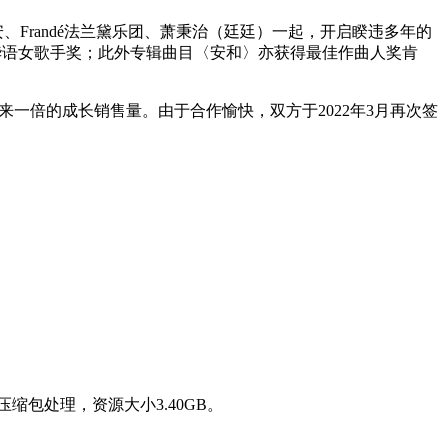
韦礼安、Frandé法兰黛乐团、萧秉治（廷廷）一起，开启睽违多年的
佳华语女歌手奖；此外专辑曲目〈安和〉亦获得最佳作曲人奖肯
E带来一倍的成长销售量。由于合作愉快，双方于2022年3月再次签
做压缩包处理，资源大小3.40GB。