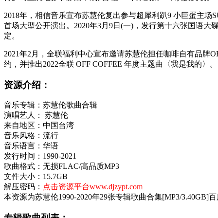
2018年，相信音乐宣布苏慧伦复出参与超犀利趴9 小巨蛋主场SUP
首场大型公开演出。2020年3月9日(一)，发行第十六张国
定。
2021年2月，全联福利中心宣布邀请苏慧伦担任咖啡自有品牌OF
约，并推出2022全联 OFF COFFEE 年度主题曲〈我是我的〉。
资源介绍：
音乐专辑：苏慧伦歌曲合辑
演唱艺人： 苏慧伦
来自地区：中国台湾
音乐风格：流行
音乐语言：华语
发行时间：1990-2021
歌曲格式：无损FLAC/高品质MP3
文件大小：15.7GB
解压密码：
点击资源平台www.djzypt.com
本资源为苏慧伦1990-2020年29张专辑歌曲合集[MP3/3.4
专辑歌曲列表：