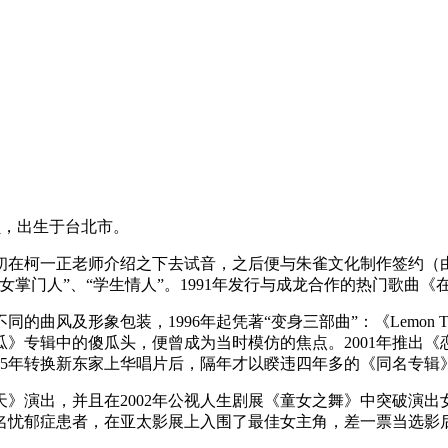
女演员，出生于台北市。
在柯一正老师介绍之下去试音，之后便与朱雀文化制作签约（由滚
掌门人”、“学生情人”。1991年发行与成龙合作的热门歌曲《
曲风及形象包装，1996年起凭著“变身三部曲”：《Lemon Tre
》专辑中的傻瓜头，便曾成为当时模仿的焦点。2001年推出《恋
05年转换新东家上华唱片后，隔年才以睽违四年多的《同名专辑
天》演出，并且在2002年公视人生剧展《童女之舞》中突破演出
一名忧郁症患者，在亚太影展上入围了最佳女主角，差一票当选影后