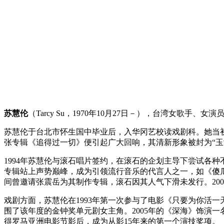
苏慧伦
（Tarcy Su，1970年10月27日－），台湾女歌手、
苏慧伦于台北市怀生国中毕业后，入华冈艺校读戏剧科。她当初
张专辑《追得过一切》便引起广大回响，其清新形象被封为“玉女
1994年苏慧伦与滚石唱片签约，在滚石的企划主导下尝试各种不同的
专辑站上声势巅峰，成为引领流行音乐的代言人之一，如《傻瓜
间曾邀请张震岳为其制作专辑，滚石因其人气下滑未发行。20
戏剧方面，苏慧伦在1993年第一次参与了电影《只要为你活一
围了该年度的金钟奖单元剧女主角。2005年的《深海》饰演
得罗马亚洲电影节影后，成为从影15年来的第一个演技奖项。