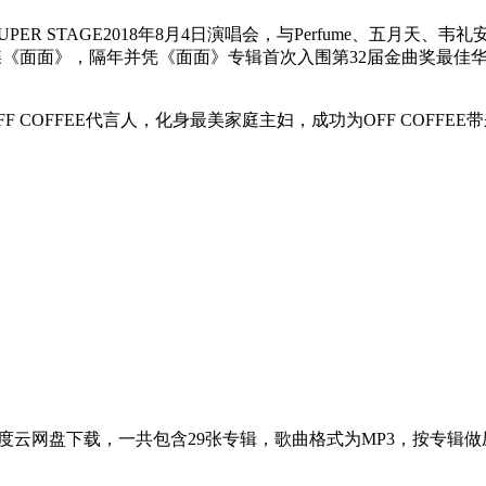
ER STAGE2018年8月4日演唱会，与Perfume、五月天、
语大碟《面面》，隔年并凭《面面》专辑首次入围第32届金曲奖最
F COFFEE代言人，化身最美家庭主妇，成功为OFF COFFE
0GB]百度云网盘下载，一共包含29张专辑，歌曲格式为MP3，按专辑