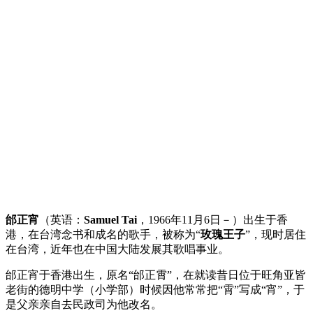
邰正宵
（英语：
Samuel Tai
，1966年11月6日
－
）出生于香
港，在台湾念书和成名的歌手，被称为“
玫瑰王子
”，现时居住
在台湾，近年也在中国大陆发展其歌唱事业。
邰正宵于香港出生，原名“邰正霄”，在就读昔日位于旺角亚皆
老街的德明中学（小学部）时候因他常常把“霄”写成“宵”，于
是父亲亲自去民政司为他改名。