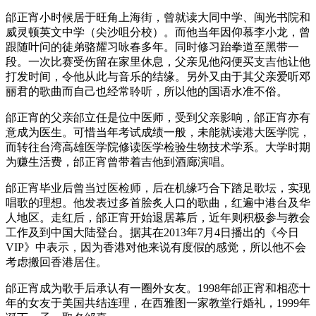
邰正宵小时候居于旺角上海街，曾就读大同中学、闽光书院和
威灵顿英文中学（尖沙咀分校）。而他当年因仰慕李小龙，曾
跟随叶问的徒弟骆耀习咏春多年。同时修习跆拳道至黑带一
段。一次比赛受伤留在家里休息，父亲见他闷便买支吉他让他
打发时间，令他从此与音乐的结缘。另外又由于其父亲爱听邓
丽君的歌曲而自己也经常聆听，所以他的国语水准不俗。
邰正宵的父亲邰立任是位中医师，受到父亲影响，邰正宵亦有
意成为医生。可惜当年考试成绩一般，未能就读港大医学院，
而转往台湾高雄医学院修读医学检验生物技术学系。大学时期
为赚生活费，邰正宵曾带着吉他到酒廊演唱。
邰正宵毕业后曾当过医检师，后在机缘巧合下踏足歌坛，实现
唱歌的理想。他发表过多首脍炙人口的歌曲，红遍中港台及华
人地区。走红后，邰正宵开始退居幕后，近年则积极参与教会
工作及到中国大陆登台。据其在2013年7月4日播出的《今日
VIP》中表示，因为香港对他来说有度假的感觉，所以他不会
考虑搬回香港居住。
邰正宵成为歌手后承认有一圈外女友。1998年邰正宵和相恋十
年的女友于美国共结连理，在西雅图一家教堂行婚礼，1999年