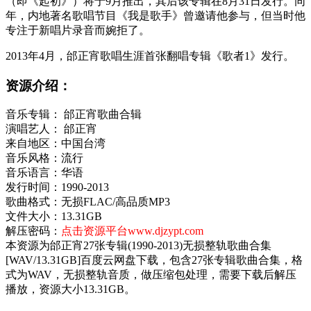
（即《起初》）将于9月推出，其后该专辑在8月31日发行。同
年，内地著名歌唱节目《我是歌手》曾邀请他参与，但当时他
专注于新唱片录音而婉拒了。
2013年4月，邰正宵歌唱生涯首张翻唱专辑《歌者1》发行。
资源介绍：
音乐专辑： 邰正宵歌曲合辑
演唱艺人： 邰正宵
来自地区：中国台湾
音乐风格：流行
音乐语言：华语
发行时间：1990-2013
歌曲格式：无损FLAC/高品质MP3
文件大小：13.31GB
解压密码：
点击资源平台www.djzypt.com
本资源为邰正宵27张专辑(1990-2013)无损整轨歌曲合集
[WAV/13.31GB]百度云网盘下载，包含27张专辑歌曲合集，格
式为WAV，无损整轨音质，做压缩包处理，需要下载后解压
播放，资源大小13.31GB。