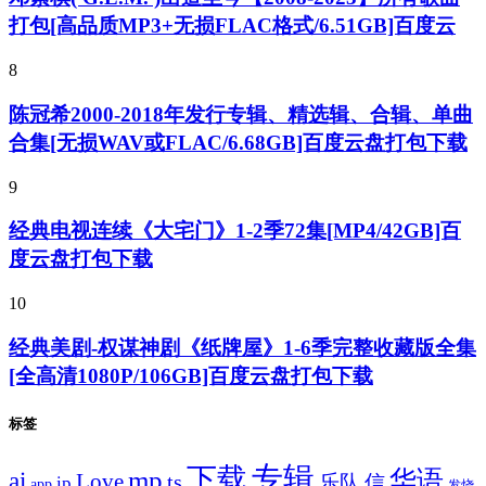
打包[高品质MP3+无损FLAC格式/6.51GB]百度云
8
陈冠希2000-2018年发行专辑、精选辑、合辑、单曲
合集[无损WAV或FLAC/6.68GB]百度云盘打包下载
9
经典电视连续《大宅门》1-2季72集[MP4/42GB]百
度云盘打包下载
10
经典美剧-权谋神剧《纸牌屋》1-6季完整收藏版全集
[全高清1080P/106GB]百度云盘打包下载
标签
专辑
下载
华语
mp
ai
Love
ts
乐队
信
ip
app
发烧