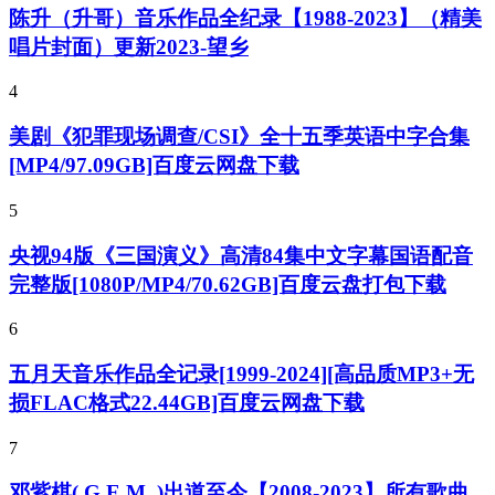
陈升（升哥）音乐作品全纪录【1988-2023】（精美
唱片封面）更新2023-望乡
4
美剧《犯罪现场调查/CSI》全十五季英语中字合集
[MP4/97.09GB]百度云网盘下载
5
央视94版《三国演义》高清84集中文字幕国语配音
完整版[1080P/MP4/70.62GB]百度云盘打包下载
6
五月天音乐作品全记录[1999-2024][高品质MP3+无
损FLAC格式22.44GB]百度云网盘下载
7
邓紫棋( G.E.M. )出道至今【2008-2023】所有歌曲