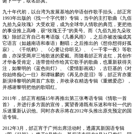
诞下一子，取名邰真。
九十年代初，以台湾为发展基地的华语创作歌手抬头，邰正宵
1993年出版的《找一个字代替》专辑，当中的主打歌曲《九佰
九拾九朵玫瑰》大受欢迎，成为全球华人情歌的典范，更把他
的事业推上高峰，获“玫瑰王子”的美号。而《九佰九拾九朵玫
瑰》除邰正宵自己有粤语版《几番风雨》，之后亦被改编成其
它语言（如越南语和泰语）翻唱；之后推出的《想你想得好孤
寂》、《千纸鹤》、《心要让你听见》、《一千零一夜》等歌
曲，亦深受两岸三地歌迷的爱戴。而随着邰正宵走红，其创作
才华备受肯定，连带曾经作给其它歌手的歌曲，也重新获得关
注，如黎明的《蓝色街灯》、《爱情影画戏》，古巨基的《对
你始终痴心一往》和谭咏麟的《再见亦是泪》等，邰正宵亦重
新演绎黎明的两首广东歌，并收录在精选专辑《重燃爱恋》，
并感谢黎明把他的歌唱红。
2011年，邰正宵相隔15年再推出第三张粤语专辑《情歌一首
首》，并进行多方面的宣传，冀望香港既有乐迷和年轻一代的
乐迷重新认识他。同时亦表示将在2012年头推出原先预定的国
语专辑。
2012年3月，邰正宵于广州出席活动时，透露其新国语专辑