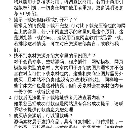
均只能用于参考学习用，请勿直接商用。若由于商用引
起版权纠纷，一切责任均由使用者承担。更多说明请参
考 VIP介绍。
提示下载完但解压或打开不了？
最常见的情况是下载不完整: 可对比下载完压缩包的与网
盘上的容量，若小于网盘提示的容量则是这个原因。这
是浏览器下载的bug，建议用百度网盘软件或迅雷下载。
若排除这种情况，可在对应资源底部留言，或联络我
们。
找不到素材资源介绍文章里的示例图片？
对于会员专享、整站源码、程序插件、网站模板、网页
模版等类型的素材，文章内用于介绍的图片通常并不包
含在对应可供下载素材包内。这些相关商业图片需另外
购买，且本站不负责(也没有办法)找到出处。 同样地一
些字体文件也是这种情况，但部分素材会在素材包内有
一份字体下载链接清单。
付款后无法显示下载地址或者无法查看内容？
如果您已经成功付款但是网站没有弹出成功提示，请联
系站长提供付款信息为您处理
购买该资源后，可以退款吗？
源码素材属于虚拟商品，具有可复制性，可传播性，一
旦授予，不接受任何形式的退款、换货要求。请您在购