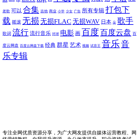
合集
打包下
所有专辑
可以
老歌
吉他
商业
少女
广告
小学
无损
载
歌手
无损FLAC
无损WAV
日本
摇滚
朵
百度
流行
百度云盘
电影
流行音乐
画
歌词
百
环球
音乐
音
群星
艺术
经典
度云网盘
百度云网盘下载
试音王
视频
乐专辑
专注全网优质资源分享，为广大网友提供自媒体运营教程、网