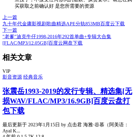
买获取之前确认好 是您所需要的资源
上一篇
九十年代金庸影视剧歌曲精选APE分轨853MB百度云下载
下一篇
"老爹"迪克牛仔1998-2016年292首单曲+专辑大合集
[FLAC/MP3/12.05GB]百度云网盘下载
相关文章
VIP
影音资源
经典音乐
张震岳1993-2019的发行专辑、精选集[无
损WAV/FLAC/MP3/16.9GB]百度云盘打
包下载
最后更新于 2023年1月15日 by 点击君 海雅·谷慕（阿美语：
Ayal K...
4 年前
0
1
5.7K
12.8