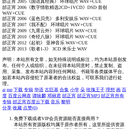
邰正宵 2005《国语真经典》 环球唱片 WAV+CUE
邰正宵 2006《数字情歌精选2CD+1VCD》DSD 首创
WAV+CUE
邰正宵 2006《蓝色贝壳》 多利安娱乐 WAV+CUE
邰正宵 2007《我不配》 环球唱片 WAV+CUE
邰正宵 2009《九霄云外》 环球唱片 WAV+CUE
邰正宵 2010《奇经八脉》 环球唱片 WAV+CUE
邰正宵 2012《起初》 亚神音乐 WAV+CUE
邰正宵 2013《歌者1-3》 3CD 米乐士 WAV
声明：本站所有文章，如无特殊说明或标注，均为本站原创发
布。任何个人或组织，在未征得本站同意时，禁止复制、盗
用、采集、发布本站内容到任何网站、书籍等各类媒体平台。
如若本站内容侵犯了原著者的合法权益，可联系我们进行处
理。
ai
mp
下载
专辑
华语
古巨基
合集
小学
朵
玫瑰王子
理想
画
百
度
百度云网盘
谭咏麟
邓丽君
邰正宵
邰正宵MP3
邰正宵所有
专辑
邰正宵百度云下载
音乐
黎明
分享
收藏
点赞(
0
)
免费下载或者VIP会员资源能否直接商用？
本站所有资源版权均属于原作者所有，这里所提供资源