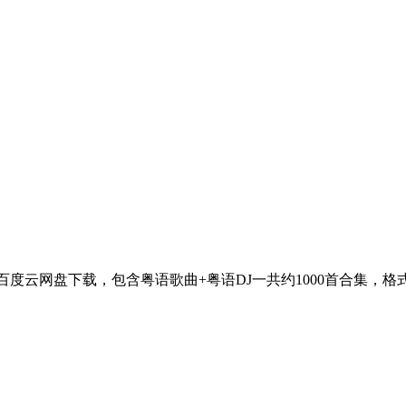
.71GB]百度云网盘下载，包含粤语歌曲+粤语DJ一共约1000首