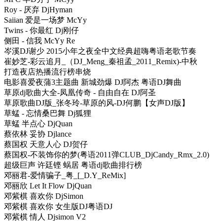
Roy - 厌弃 DjHyman
Saiian 爱是一场梦 McYy
Twins - 你最红 Dj刚仔
侧田 - 信我 McYy Re
岑溪DJ谢少 2015小年之夜全中文经典超嗨粤语老歌节奏
崔妙芝-彩云追月_（DJ_Meng_秦祖孟_2011_Remix)-中秋
打造夜店热播流行榜串烧
电影喜爱夜蒲3主题曲 新城劲爆 DJ阿杰 粤语DJ舞曲
草原dj歌曲大全-凤凰传奇 - 自由自在 DJ阿圣
草原歌曲DJ版_张冬玲-草原的风-DJ何鹏【女声DJ版】
草蜢 - 忘情桑巴舞 Dj狐狸
草蜢 半点心 DjQuan
蔡依林 妥协 Djlance
蔡国权 天意人心 DJ贺仔
蔡国权-不装饰你的梦(粤语2011弹CLUB_DjCandy_Rmx_2.0)
超级巨声 许廷铿 蜗居 粤语dj歌曲排行榜
邓丽君-爱情骗子_粤_[_D.Y_ReMix]
邓丽欣 Let It Flow DjQuan
邓紫棋 喜欢你 DjSimon
邓紫棋 喜欢你 女生版DJ粤语DJ
邓紫棋 情人 Djsimon V2