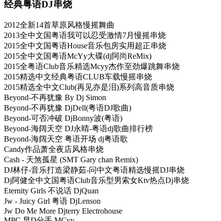
经典粤语DJ串烧
2012全新14首草原风格慢摇舞曲
2013全中文国粤语我可以忍受激情7月慢摇串烧
2015全中文国粤语House音乐包房实用超正串烧
2015全中文国粤语McYy大碟(dj阿尚ReMix)
2015全粤语Club音乐精选Mcyy杰作至劲爆跳舞串烧
2015精选中文经典粤语CLUB车载慢摇串烧
2015精选全中文Club(再见亦是泪)系列高音质串烧
Beyond-不再犹豫 By Dj Simon
Beyond-不再犹豫 DjDell(粤语DJ歌曲)
Beyond-可否冲破 DjBonny波(粤语)
Beyond-海阔天空 DJ永晴-粤语dj歌曲排行榜
Beyond-海阔天空 粤语开场 dj粤语歌
Candy作品萧全夜店风格串烧
Cash - 天煞孤星 (SMT Gary chan Remix)
DJ林仔-音乐打造梁静茹-问中文粤语精选慢摇DJ串烧
Dj阿健全中文国粤语Club音乐型男索女Ktv热点Dj串烧
Eternity Girls 不说话 DjQuan
Jw - Juicy Girl 粤语 DjLenson
Jw Do Me More Djterry Electrohouse
MPC 早D分手 MCyy