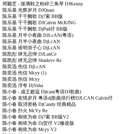
邓颖芝 - 玻璃鞋之粉碎三角琴 DJKenny
陈乐基 光辉岁月 DJQuan
陈乐基 千千阙歌 Dj7索 BB版
陈乐基 千千阙歌 DJCalvin McKING
陈乐基 千千阙歌 DjPad仔 BB版
陈乐基 月半小夜曲 DJLcAN(粤语)
陈乐基 月半小夜曲 DjLcAN
陈乐基 谁明浪子心 DjLcAN
陈凯彤 肆无忌惮 DJLanCe
陈凯彤 肆无忌惮 Shadovv Re
陈奕迅 伤信 DjLcAN
陈奕迅 伤信 Mcyy (1)
陈奕迅 伤信 Mcyy
陈奕迅 浮夸 DjYaha
陈小春 - 成王败寇 Djlcan(粤语DJ歌曲)
陈小春 友情岁月 粤语dj歌曲排行榜DJLCAN Calvin仔
陈小春 取消资格 DjCandy 经典精品
陈小春 扑火 McYy Re
陈小春 相依为命 Dj7索 BB版V2
陈小春 相依为命 Dj贺仔 V2修改版
陈小春 相依为命 Mcyy V2