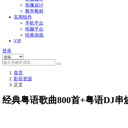
形像设计
教学教材
实用软件
手机平台
电脑平台
经典游戏
VIP
登录
首页
影音资源
正文
经典粤语歌曲800首+粤语DJ串烧3