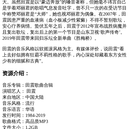
大。虽然田震是以“豪迈奔放”的嗓音著称，但她毫不讳言自己
是学着邓丽君的歌唱气息发音吐字，曾不只一次的在受访节目
中称赞邓丽君是“大师”，她也视邓丽君为偶像。在2007年，田
震因患严重的血液病（血小板减少性紫癜）不得不暂别歌坛，
安心疗养病情。蛰伏五年之后，田震于2012年宣布战胜病魔并
且复出歌坛，复出后上的第一个节目是山东卫视‘歌声传奇’。
2019年田震带来回归乐坛全新单曲《胜梅桥》。
田震的音乐风格以软摇滚风格为主。有媒体评价，说田震“看
上去好似拥有狂霸不羁性格的歌手，内心深处却藏着东方女性
少有的细腻和古典”。
资源介绍：
音乐专辑：田震歌曲合辑
演唱艺人： 田震
来自地区：中国大陆
音乐风格：流行
音乐语言：华语
发行时间：1984-2019
歌曲格式：高品质MP3
文件大小：1.2GB