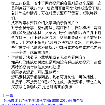
盘上的容量，若小于网盘提示的容量则是这个原因。这
是浏览器下载的bug，建议用百度网盘软件或迅雷下载。
若排除这种情况，可在对应资源底部留言，或联络我
们。
找不到素材资源介绍文章里的示例图片？
对于会员专享、整站源码、程序插件、网站模板、网页
模版等类型的素材，文章内用于介绍的图片通常并不包
含在对应可供下载素材包内。这些相关商业图片需另外
购买，且本站不负责(也没有办法)找到出处。 同样地一
些字体文件也是这种情况，但部分素材会在素材包内有
一份字体下载链接清单。
付款后无法显示下载地址或者无法查看内容？
如果您已经成功付款但是网站没有弹出成功提示，请联
系站长提供付款信息为您处理
购买该资源后，可以退款吗？
源码素材属于虚拟商品，具有可复制性，可传播性，一
旦授予，不接受任何形式的退款、换货要求。请您在购
买获取之前确认好 是您所需要的资源
上一篇
“音乐魔术师”张雨生18张专辑(1988-2016)歌曲合集