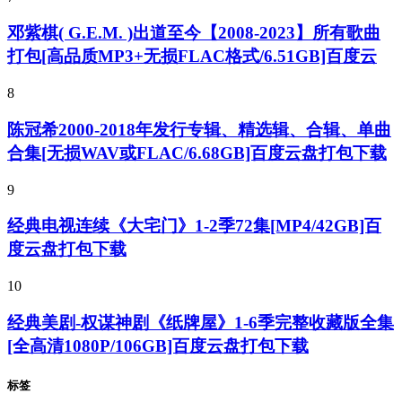
邓紫棋( G.E.M. )出道至今【2008-2023】所有歌曲
打包[高品质MP3+无损FLAC格式/6.51GB]百度云
8
陈冠希2000-2018年发行专辑、精选辑、合辑、单曲
合集[无损WAV或FLAC/6.68GB]百度云盘打包下载
9
经典电视连续《大宅门》1-2季72集[MP4/42GB]百
度云盘打包下载
10
经典美剧-权谋神剧《纸牌屋》1-6季完整收藏版全集
[全高清1080P/106GB]百度云盘打包下载
标签