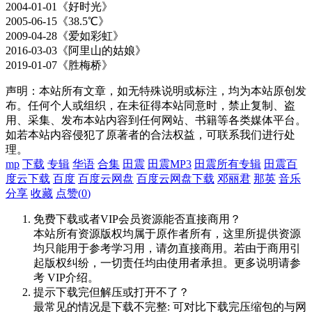
2004-01-01《好时光》
2005-06-15《38.5℃》
2009-04-28《爱如彩虹》
2016-03-03《阿里山的姑娘》
2019-01-07《胜梅桥》
声明：本站所有文章，如无特殊说明或标注，均为本站原创发
布。任何个人或组织，在未征得本站同意时，禁止复制、盗
用、采集、发布本站内容到任何网站、书籍等各类媒体平台。
如若本站内容侵犯了原著者的合法权益，可联系我们进行处
理。
mp
下载
专辑
华语
合集
田震
田震MP3
田震所有专辑
田震百
度云下载
百度
百度云网盘
百度云网盘下载
邓丽君
那英
音乐
分享
收藏
点赞(
0
)
免费下载或者VIP会员资源能否直接商用？
本站所有资源版权均属于原作者所有，这里所提供资源
均只能用于参考学习用，请勿直接商用。若由于商用引
起版权纠纷，一切责任均由使用者承担。更多说明请参
考 VIP介绍。
提示下载完但解压或打开不了？
最常见的情况是下载不完整: 可对比下载完压缩包的与网