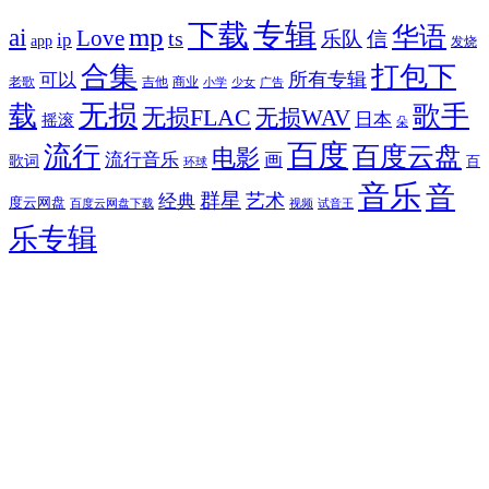
专辑
下载
华语
mp
ai
Love
ts
乐队
信
ip
app
发烧
合集
打包下
所有专辑
可以
老歌
吉他
商业
少女
广告
小学
无损
载
歌手
无损FLAC
无损WAV
日本
摇滚
朵
百度
流行
百度云盘
电影
流行音乐
画
歌词
百
环球
音乐
音
群星
艺术
经典
度云网盘
百度云网盘下载
试音王
视频
乐专辑