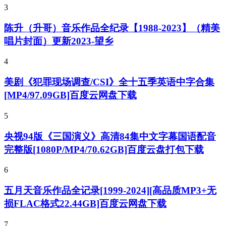
3
陈升（升哥）音乐作品全纪录【1988-2023】（精美
唱片封面）更新2023-望乡
4
美剧《犯罪现场调查/CSI》全十五季英语中字合集
[MP4/97.09GB]百度云网盘下载
5
央视94版《三国演义》高清84集中文字幕国语配音
完整版[1080P/MP4/70.62GB]百度云盘打包下载
6
五月天音乐作品全记录[1999-2024][高品质MP3+无
损FLAC格式22.44GB]百度云网盘下载
7