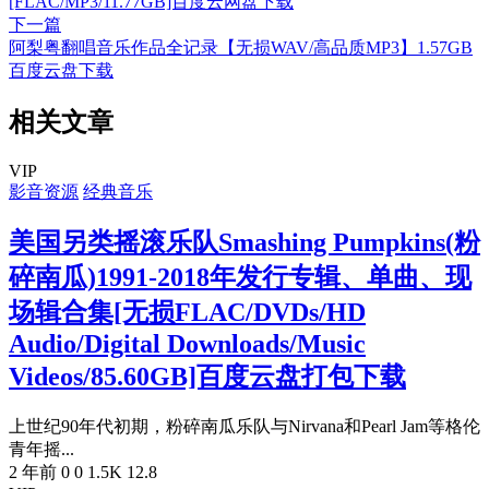
[FLAC/MP3/11.77GB]百度云网盘下载
下一篇
阿梨粤翻唱音乐作品全记录【无损WAV/高品质MP3】1.57GB
百度云盘下载
相关文章
VIP
影音资源
经典音乐
美国另类摇滚乐队Smashing Pumpkins(粉
碎南瓜)1991-2018年发行专辑、单曲、现
场辑合集[无损FLAC/DVDs/HD
Audio/Digital Downloads/Music
Videos/85.60GB]百度云盘打包下载
上世纪90年代初期，粉碎南瓜乐队与Nirvana和Pearl Jam等格伦
青年摇...
2 年前
0
0
1.5K
12.8