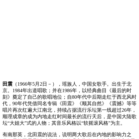
田震
（1966年5月2日
－
），瑶族人，中国女歌手。出生于北
京。1984年出道唱歌；并在1986年，以经典曲目《最后的时
刻》奠定了自己的歌唱地位；自80年代中后期走红于西北风时
代，90年代凭借同名专辑《田震》《顺其自然》《震撼》等等
唱片再次红遍大江南北，持续占据流行乐坛第一线超过26年，
顺理成章的成为内地走红时间最长的流行天后，是中国大陆歌
坛“大姐大”式的人物；其音乐风格以“软摇滚风格”为主。
有南那英，北田震的说法，说明两大歌后在内地的影响力之