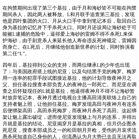
在拘禁期间出现了第三个基拉，由于月和海砂皆不可能在拘禁
期间杀人，因此两人被释放。L和月联手追查第三基拉，发现
他是四叶集团的火口。月从火口手中拿到笔记本后，取回自己
身为基拉的记忆并下手杀死火口。同时月还设局让海砂处于可
能被L逮捕的危险中，逼得爱上海砂的雷姆不得不杀死L来保
护海砂，由于刻意杀人来延长他人寿命违反死神规定，雷姆因
而身亡。在L死后，月继续他创造新世界的计划，同时扮演着
第二任“L”。
四年后，基拉得到公众的支持，而两位继承L的少年也出现
了：与美国政府搭上线的尼亚，以及勾结黑手党的梅罗。梅罗
用一连串的犯罪手段试图接近基拉，他的计划导致夜神月之
父、担任基拉搜查本部负责人的夜神总一郎死亡。而尼亚在调
查之后怀疑现任的L就是基拉，他逼得夜神月不得不让海砂暂
时放弃笔记本。夜神月透过电视台主播高田清美联络上自己的
支持者魅上照，让他担任基拉。梅罗发现高田与夜神月有连系
后便绑架高田，高田杀死梅罗，而夜神月杀死了高田。这起绑
架让魅上露出破绽，进而使尼亚发现魅上与月的连系，并得出
月就是基拉的结论。尼亚揭穿月是基拉的真相，但月仍企图杀
死尼亚，搜查本部成员之一的松田朝月开枪，受伤的月哀求流
愚杀死知道自己身份的人，但流愚认为月大势已去且无法再取