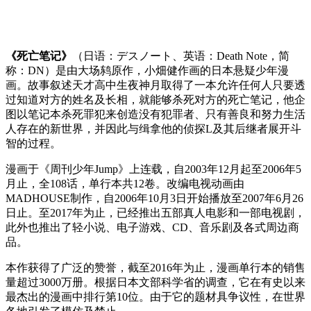
《死亡笔记》
（日语：デスノート、英语：Death Note，简
称：DN）是由大场鸫原作，小畑健作画的日本悬疑少年漫
画。故事叙述天才高中生夜神月取得了一本允许任何人只要透
过知道对方的姓名及长相，就能够杀死对方的死亡笔记，他企
图以笔记本杀死罪犯来创造没有犯罪者、只有善良和努力生活
人存在的新世界，并因此与缉拿他的侦探L及其后继者展开斗
智的过程。
漫画于《周刊少年Jump》上连载，自2003年12月起至2006年5
月止，全108话，单行本共12卷。改编电视动画由
MADHOUSE制作，自2006年10月3日开始播放至2007年6月26
日止。至2017年为止，已经推出五部真人电影和一部电视剧，
此外也推出了轻小说、电子游戏、CD、音乐剧及各式周边商
品。
本作获得了广泛的赞誉，截至2016年为止，漫画单行本的销售
量超过3000万册。根据日本文部科学省的调查，它在有史以来
最杰出的漫画中排行第10位。由于它的题材具争议性，在世界