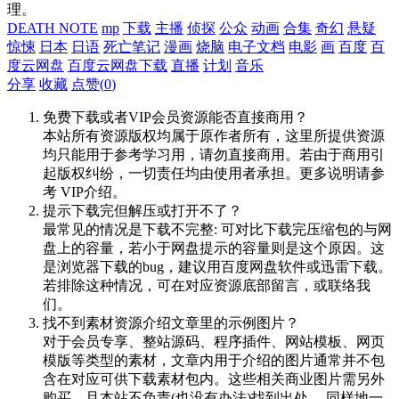
理。
DEATH NOTE
mp
下载
主播
侦探
公众
动画
合集
奇幻
悬疑
惊悚
日本
日语
死亡笔记
漫画
烧脑
电子文档
电影
画
百度
百
度云网盘
百度云网盘下载
直播
计划
音乐
分享
收藏
点赞(
0
)
免费下载或者VIP会员资源能否直接商用？
本站所有资源版权均属于原作者所有，这里所提供资源
均只能用于参考学习用，请勿直接商用。若由于商用引
起版权纠纷，一切责任均由使用者承担。更多说明请参
考 VIP介绍。
提示下载完但解压或打开不了？
最常见的情况是下载不完整: 可对比下载完压缩包的与网
盘上的容量，若小于网盘提示的容量则是这个原因。这
是浏览器下载的bug，建议用百度网盘软件或迅雷下载。
若排除这种情况，可在对应资源底部留言，或联络我
们。
找不到素材资源介绍文章里的示例图片？
对于会员专享、整站源码、程序插件、网站模板、网页
模版等类型的素材，文章内用于介绍的图片通常并不包
含在对应可供下载素材包内。这些相关商业图片需另外
购买，且本站不负责(也没有办法)找到出处。 同样地一