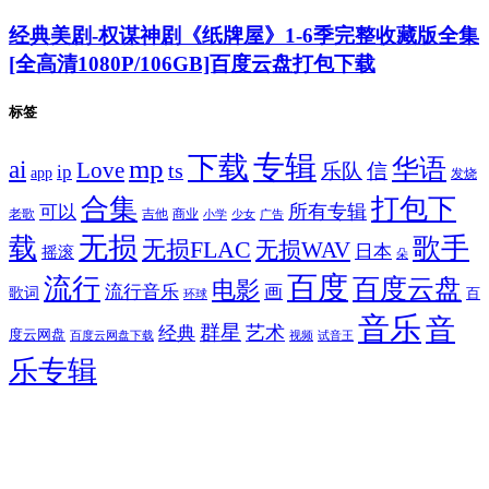
经典美剧-权谋神剧《纸牌屋》1-6季完整收藏版全集
[全高清1080P/106GB]百度云盘打包下载
标签
专辑
下载
华语
mp
ai
Love
ts
乐队
信
ip
app
发烧
合集
打包下
所有专辑
可以
老歌
吉他
商业
少女
广告
小学
无损
载
歌手
无损FLAC
无损WAV
日本
摇滚
朵
百度
流行
百度云盘
电影
流行音乐
画
歌词
百
环球
音乐
音
群星
艺术
经典
度云网盘
百度云网盘下载
试音王
视频
乐专辑