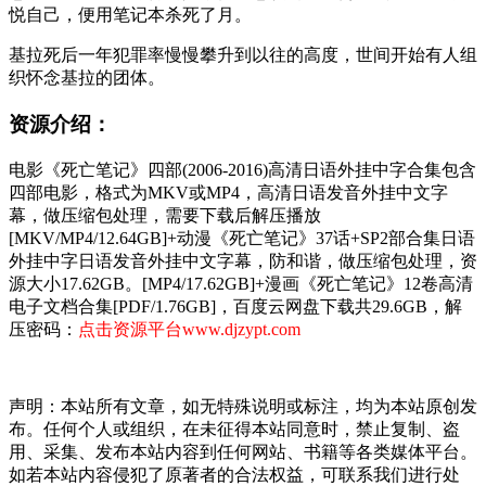
悦自己，便用笔记本杀死了月。
基拉死后一年犯罪率慢慢攀升到以往的高度，世间开始有人组
织怀念基拉的团体。
资源介绍：
电影《死亡笔记》四部(2006-2016)高清日语外挂中字合集包含
四部电影，格式为MKV或MP4，高清日语发音外挂中文字
幕，做压缩包处理，需要下载后解压播放
[MKV/MP4/12.64GB]+动漫《死亡笔记》37话+SP2部合集日语
外挂中字日语发音外挂中文字幕，防和谐，做压缩包处理，资
源大小17.62GB。[MP4/17.62GB]+漫画《死亡笔记》12卷高清
电子文档合集[PDF/1.76GB]，百度云网盘下载共29.6GB，解
压密码：
点击资源平台www.djzypt.com
声明：本站所有文章，如无特殊说明或标注，均为本站原创发
布。任何个人或组织，在未征得本站同意时，禁止复制、盗
用、采集、发布本站内容到任何网站、书籍等各类媒体平台。
如若本站内容侵犯了原著者的合法权益，可联系我们进行处