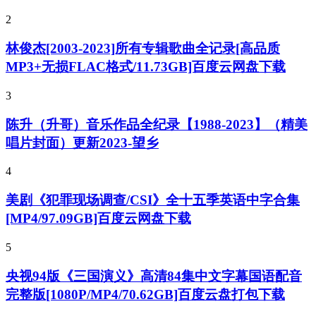
2
林俊杰[2003-2023]所有专辑歌曲全记录[高品质
MP3+无损FLAC格式/11.73GB]百度云网盘下载
3
陈升（升哥）音乐作品全纪录【1988-2023】（精美
唱片封面）更新2023-望乡
4
美剧《犯罪现场调查/CSI》全十五季英语中字合集
[MP4/97.09GB]百度云网盘下载
5
央视94版《三国演义》高清84集中文字幕国语配音
完整版[1080P/MP4/70.62GB]百度云盘打包下载