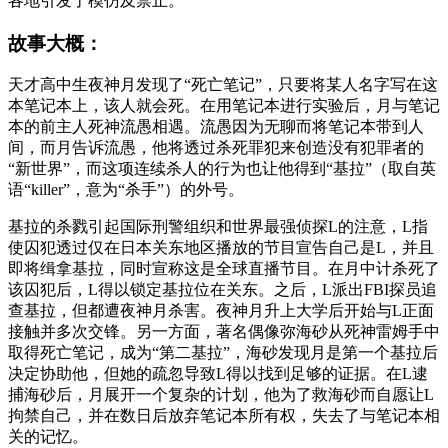
各地引发了模仿及禁止。
故事大概：
天才高中生夜神月发现了“死亡笔记”，只要将某人名字写在这
本笔记本上，该人就会死。在用笔记本进行实验后，月与笔记
本的前主人死神流愚相遇。流愚因为无聊而将笔记本带到人
间，而月告诉流愚，他将透过杀死罪犯来创造没有犯罪者的
“新世界”，而这项连续杀人的行为也让他得到“基拉”（取自英
语“killer”，意为“杀手”）的外号。
基拉的杀戮引起国际刑警组织和世界最强侦探L的注意，L指
使囚犯透过仅在日本关东地区播放的节目宣告自己是L，并且
即将缉拿基拉，同时宣称这是全球直播节目。在月中计杀死了
该囚犯后，L得以锁定基拉位在关东。之后，L派出FBI探员追
查基拉，但都遭夜神月杀害。夜神月升上大学后开始与L正面
接触并多次交锋。另一方面，著名偶像弥海砂从死神雷姆手中
取得死亡笔记，成为“第二基拉”，海砂发现月是第一个基拉后
决定协助他，但她的疏忽导致L得以找到足够的证据。在L逮
捕海砂后，月展开一个复杂的计划，他为了救海砂而自愿让L
拘禁自己，并在数日后放弃笔记本所有权，失去了与笔记本相
关的记忆。