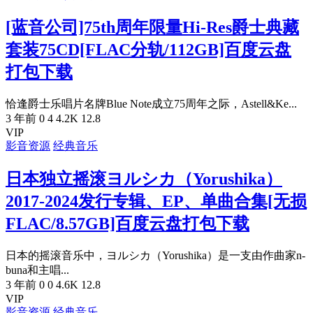
[蓝音公司]75th周年限量Hi-Res爵士典藏
套装75CD[FLAC分轨/112GB]百度云盘
打包下载
恰逢爵士乐唱片名牌Blue Note成立75周年之际，Astell&Ke...
3 年前
0
4
4.2K
12.8
VIP
影音资源
经典音乐
日本独立摇滚ヨルシカ（Yorushika）
2017-2024发行专辑、EP、单曲合集[无损
FLAC/8.57GB]百度云盘打包下载
日本的摇滚音乐中，ヨルシカ（Yorushika）是一支由作曲家n-
buna和主唱...
3 年前
0
0
4.6K
12.8
VIP
影音资源
经典音乐