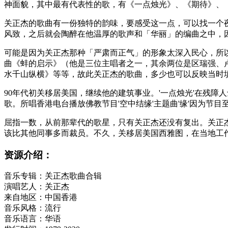
神面貌，其中最有代表性的歌，有《一点烛光》、《期待》、
关正杰的歌曲有一份独特的韵味，要感受这一点，可以找一个
风致，之后就会陶醉在他温厚的歌声和「华丽」的编曲之中，
可能是因为关正杰那种「严肃而正气」的形象太深入民心，所以在
曲《蚌的启示》（他是三位主唱者之一，其余两位是区瑞强、
水千山纵横》等等，故此关正杰的歌曲，多少也可以反映当时
90年代初关移居美国，继续他的建筑事业。'一点烛光'在残障人
歌。所唱香港电台播放佛教节目'空中结缘'主题曲'缘'因为节目
屈指一数，从前那辈代的歌星，只有关正杰还没有复出。关正
该比其他同事多而裁员。不久，关移居美国西雅图，在当地工
资源介绍：
音乐专辑：关正杰歌曲合辑
演唱艺人：关正杰
来自地区：中国香港
音乐风格：流行
音乐语言：华语