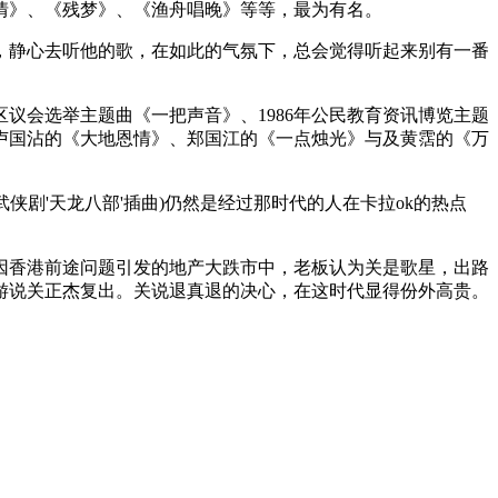
情》、《残梦》、《渔舟唱晚》等等，最为有名。
，静心去听他的歌，在如此的气氛下，总会觉得听起来别有一番
区议会选举主题曲《一把声音》、1986年公民教育资讯博览主题
卢国沾的《大地恩情》、郑国江的《一点烛光》与及黄霑的《万
侠剧'天龙八部'插曲)仍然是经过那时代的人在卡拉ok的热点
因香港前途问题引发的地产大跌市中，老板认为关是歌星，出路
游说关正杰复出。关说退真退的决心，在这时代显得份外高贵。