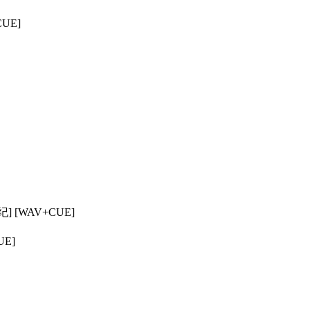
UE]
] [WAV+CUE]
UE]