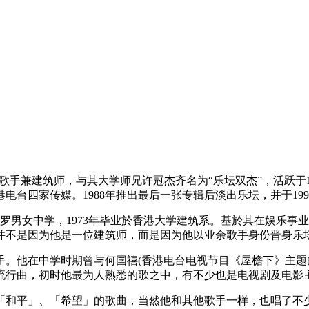
，前香港男歌手兼建筑师，与其大学师兄许冠杰齐名为“乐坛双杰”，活跃于
台四家传媒。1988年推出最后一张专辑后淡出乐坛，并于19
保罗男女中学，1973年毕业於香港大学建筑系。基於其在娱乐事
，并不是因为他是一位建筑师，而是因为他以业余歌手身份晋身
手。他在中学时期曾与何国禧(香港电台电视节目《屋檐下》主题
语流行曲，初时他最为人熟悉的歌之中，有不少也是电视剧及电影
「和平」、「希望」的歌曲，当然他和其他歌手一样，也唱了不