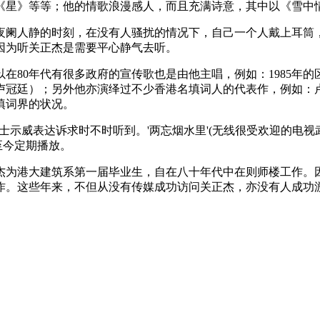
《星》等等；他的情歌浪漫感人，而且充满诗意，其中以《雪中
夜阑人静的时刻，在没有人骚扰的情况下，自己一个人戴上耳筒
因为听关正杰是需要平心静气去听。
80年代有很多政府的宣传歌也是由他主唱，例如：1985年的
卢冠廷）；另外他亦演绎过不少香港名填词人的代表作，例如：
填词界的状况。
士示威表达诉求时不时听到。'两忘烟水里'(无线很受欢迎的电视武
至今定期播放。
杰为港大建筑系第一届毕业生，自在八十年代中在则师楼工作。
作。这些年来，不但从没有传媒成功访问关正杰，亦没有人成功