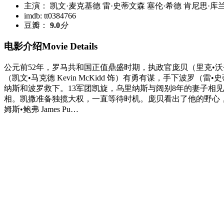
主演： 凯文·麦克基德 雷·史蒂文森 塞伦·希德 肯尼思·库兰
imdb: tt0384766
豆瓣：
9.0
分
电影介绍Movie Details
公元前52年，罗马共和国正值鼎盛时期，执政官庞贝（里克•沃登 Ri
（凯文•马克德 Kevin McKidd 饰）有勇有谋，手下波罗（
纳斯和波罗救下。13军团凯旋，乌里纳斯与阔别8年的妻子相
相。凯撒准备独揽大权，一直等待时机。庞贝看出了他的野心
姆斯•鲍弗 James Pu…