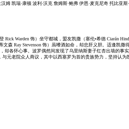
汉姆 凯瑞·康顿 波利·沃克 詹姆斯·鲍弗 伊恩·麦克尼奇 托比亚斯
ck Warden 饰）坐守都城，盟友凯撒（塞伦•希德 Ciarán 
雷•史蒂文森 Ray Stevenson 饰）虽嗜酒如命，却忠肝义胆
见，却各怀心事。波罗偶然间发现了乌里纳斯妻子红杏出墙的事
，与元老院众人商议，其中以西塞罗为首的贵族势力，坚持认为