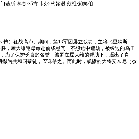
·门基斯 琳赛·邓肯 卡尔·约翰逊 戴维·鲍姆伯
Hinds 饰）征战高卢。期间，第13军团屡立战功，主将乌里纳斯
。适逢凯撒得胜，屋大维遵母命赴前线慰问，不想途中遭劫，被经过的乌里
实，为了保护长官的名誉，波罗在屋大维的帮助下，逼出了真
凯撒为共和国叛徒，应诛杀之。而此时，凯撒的大将安东尼（杰