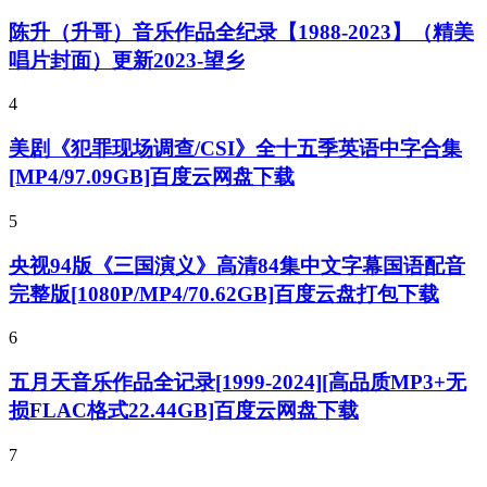
陈升（升哥）音乐作品全纪录【1988-2023】（精美
唱片封面）更新2023-望乡
4
美剧《犯罪现场调查/CSI》全十五季英语中字合集
[MP4/97.09GB]百度云网盘下载
5
央视94版《三国演义》高清84集中文字幕国语配音
完整版[1080P/MP4/70.62GB]百度云盘打包下载
6
五月天音乐作品全记录[1999-2024][高品质MP3+无
损FLAC格式22.44GB]百度云网盘下载
7