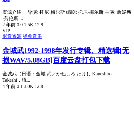
资源介绍： 导演: 托尼·梅尔斯 编剧: 托尼·梅尔斯 主演: 詹妮弗
·劳伦斯 ...
2 年前
0
0
1.5K
12.8
VIP
影音资源
经典音乐
金城武1992-1998年发行专辑、精选辑[无
损WAV/5.88GB]百度云盘打包下载
金城武（日语：金城 武／かねしろ たけし Kaneshiro
Takeshi，琉...
4 年前
0
1
3.0K
12.8