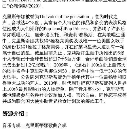
曲"心湖倒影(2020)"。
克里斯蒂娜被誉为The voice of the generation ，意为时代之
声，音域达4个8度，其富有个人特色的作品和多变的表演风格
使她成为人们崇拜的Pop Icon和Pop Princess，并影响了许多后
辈如嘎嘎小姐、黛米·洛瓦托、和麦莉·赛勒斯。在其歌唱生涯
中，克里斯蒂娜共获得6座格莱美奖及以唯一一位美国女歌手
的身份获得1座拉丁格莱美奖，并在好莱坞星光大道拥有一颗
属于自己的星。截至目前为止，克莉斯汀生涯中所推出的6张
个人专辑已于全球售出超过7千5百万张，合计单曲等销量全球
已售出超过1.2亿张唱片。2009年，《滚石》100位史上最伟大
的歌手名单中克里斯蒂娜位列58，是榜单中唯一低于30岁的伟
大歌手。公告牌列克里斯蒂娜为千禧年代其中一位最畅销和取
得重大成功的艺人。2013年，时代周刊把克里斯蒂娜列入世界
上100位最具影响力的人物榜单。除了音乐事业外，克里斯蒂
娜也绩极参与各种社会议题如人权、言论自由、同性恋平权等
并成为联合国大使协助世界粮食计划署的筹款工作。
资源介绍：
音乐专辑：克里斯蒂娜歌曲合辑