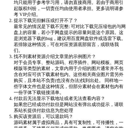
均只能用于参考学习用，请勿直接商用。若由于商用引
起版权纠纷，一切责任均由使用者承担。更多说明请参
考 VIP介绍。
提示下载完但解压或打开不了？
最常见的情况是下载不完整: 可对比下载完压缩包的与网
盘上的容量，若小于网盘提示的容量则是这个原因。这
是浏览器下载的bug，建议用百度网盘软件或迅雷下载。
若排除这种情况，可在对应资源底部留言，或联络我
们。
找不到素材资源介绍文章里的示例图片？
对于会员专享、整站源码、程序插件、网站模板、网页
模版等类型的素材，文章内用于介绍的图片通常并不包
含在对应可供下载素材包内。这些相关商业图片需另外
购买，且本站不负责(也没有办法)找到出处。 同样地一
些字体文件也是这种情况，但部分素材会在素材包内有
一份字体下载链接清单。
付款后无法显示下载地址或者无法查看内容？
如果您已经成功付款但是网站没有弹出成功提示，请联
系站长提供付款信息为您处理
购买该资源后，可以退款吗？
源码素材属于虚拟商品，具有可复制性，可传播性，一