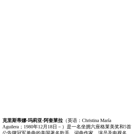
克里斯蒂娜·玛莉亚·阿奎莱拉
（英语：Christina María
Aguilera；1980年12月18日－）是一名坐拥六座格莱美奖和5首
公告牌冠军单曲的美国著名歌手、词曲作家、演员及电视名