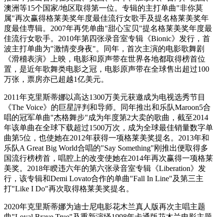
澳洲等15个国家/地区取得第一位。专辑的主打单曲"非你莫
属"再次赢得格莱美奖年度最佳流行女歌手及提名格莱美奖年
度最佳専辑。2007年再凭单曲"甜心宝贝"提名格莱美奖年度最
佳流行女歌手。2010年第四张录音室专辑《Bionic》发行，首
波主打单曲为"激情变身夜"。同年，首次主演的电影歌舞剧
《滑稽表演》上映，电影和原声带在世界各地都取得榜首位
置，是近年歌舞类电影之冠，电影原声带在全球售出超过100
万张，票房亦已超越1亿美元。
2011年克里斯蒂娜以高达1300万美元获邀成为电视选秀节目
《The Voice》的巨星評判和导师。同年推出和乐队Maroon5合
唱的冠军单曲"杰格舞步"成为年度第2大卖的歌曲，截至2014
年该单曲在全球下载超过1500万次，成为全球最佳销量数字单
曲第5位，也使她在2012年获得一项格莱美奖提名。2013年和
乐队A Great Big World合唱的"Say Something"刚推出便取得多
国流行榜榜首，唱腔上的改变使她在2014年再次赢得一项格莱
美奖。2018年睽违六年的第六张录音室专辑《Liberation》发
行，该专辑和Demi Lovato合作的单曲"Fall In Line"及第三主
打"Like I Do"再次取得格莱美奖提名。
2020年克里斯蒂娜为迪士尼电影花木兰真人版再次主唱主题
曲"Loyal Brave True"及重新演绎1998年卡通版花木兰电影主题