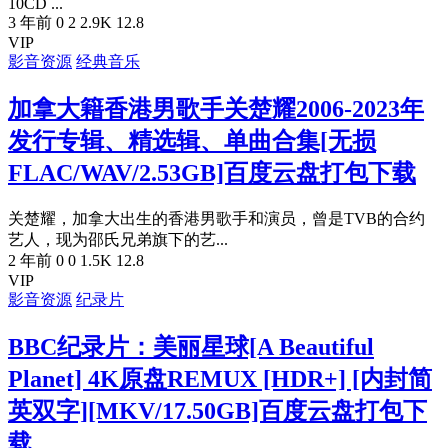
10CD ...
3 年前
0
2
2.9K
12.8
VIP
影音资源
经典音乐
加拿大籍香港男歌手关楚耀2006-2023年
发行专辑、精选辑、单曲合集[无损
FLAC/WAV/2.53GB]百度云盘打包下载
关楚耀，加拿大出生的香港男歌手和演员，曾是TVB的合约
艺人，现为邵氏兄弟旗下的艺...
2 年前
0
0
1.5K
12.8
VIP
影音资源
纪录片
BBC纪录片：美丽星球[A Beautiful
Planet] 4K原盘REMUX [HDR+] [内封简
英双字][MKV/17.50GB]百度云盘打包下
载