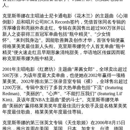
人。
克里斯蒂娜在主唱迪士尼卡通电影《花木兰》的主题曲《心湖
倒影》后和唱片公司RCA Records签约，凭借首张同名专辑的
浑厚嗓音和亮丽外表走红。专辑在美国售出超过900万张并以
新人之姿获得三首冠军单曲包括"瓶中精灵"、"少女情
怀"、"来到我身边"。因能歌善舞及创作才华，首张专辑便赢
得格莱美奖最佳新人头衔。克里斯蒂娜凭个人首支单曲"瓶中
精灵"便火速走红且早期形象清纯甜美，华语地区传媒因而昵
称克里斯蒂娜为瓶中精灵。
2001年主唱电影《红磨坊》主题曲"果酱女郎"，全球卖出超过
500万张，为该年度最大卖单曲，也使她在2002年赢得一项格
莱美奖。2002年推出第二张录音室专辑《裸》，全球售出超过
1200万张。专辑中发行了多首大热单曲包括"下流" (featuring
Redman)、"美丽的"、"心声"、"不能打压我们" (featuring Lil'
Kim)、及该年度NBA主题曲"爱的斗士"。克里斯蒂娜凭单
曲"美丽的"赢得格莱美奖年度最佳流行女歌手及提名格莱美奖
年度最佳歌曲、格莱美奖年度最佳専辑。
克里斯蒂娜的第三张英文专辑《天生歌姬》在2006年8月15日
推出，推出首周在美国、英国、日本、加拿大、台湾、德国、