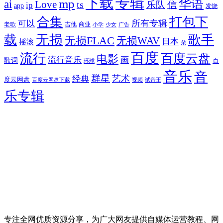
专辑
下载
华语
mp
ai
Love
ts
乐队
信
ip
app
发烧
合集
打包下
所有专辑
可以
老歌
吉他
商业
少女
广告
小学
无损
载
歌手
无损FLAC
无损WAV
日本
摇滚
朵
百度
流行
百度云盘
电影
流行音乐
画
歌词
百
环球
音乐
音
群星
艺术
经典
度云网盘
百度云网盘下载
试音王
视频
乐专辑
专注全网优质资源分享，为广大网友提供自媒体运营教程、网