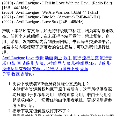
(2019) - Avril Lavigne - I Fell In Love With the Devil (Radio Edit)
[16Bit-44.1kHz]
(2020) - Avril Lavigne - We Are Warriors [16Bit-44.1kHz]
(2021) - Avril Lavigne - Bite Me (Acoustic) [24Bit-48kHz]
(2022) - Avril Lavigne - Love Sux [24Bit-48kHz]
声明：本站所有文章，如无特殊说明或标注，均为本站原创发
布。任何个人或组织，在未征得本站同意时，禁止复制、盗
用、采集、发布本站内容到任何网站、书籍等各类媒体平台。
如若本站内容侵犯了原著者的合法权益，可联系我们进行处
理。
Avril Lavigne
Love
专辑
动画
商业
歌手
流行
流行朋克
流行音
乐
电影
画
艾薇儿
艾薇儿·拉维尼
艾薇儿·拉维尼MP3
艾薇儿·
拉维尼所有专辑
艾薇儿·拉维尼百度云下载
音乐
分享
收藏
点赞(
0
)
免费下载或者VIP会员资源能否直接商用？
本站所有资源版权均属于原作者所有，这里所提供资源
均只能用于参考学习用，请勿直接商用。若由于商用引
起版权纠纷，一切责任均由使用者承担。更多说明请参
考 VIP介绍。
提示下载完但解压或打开不了？