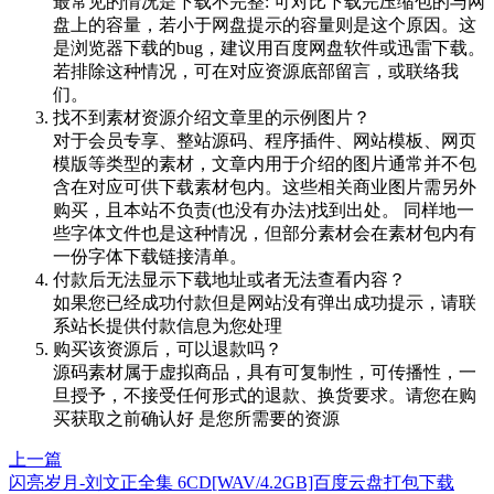
最常见的情况是下载不完整: 可对比下载完压缩包的与网
盘上的容量，若小于网盘提示的容量则是这个原因。这
是浏览器下载的bug，建议用百度网盘软件或迅雷下载。
若排除这种情况，可在对应资源底部留言，或联络我
们。
找不到素材资源介绍文章里的示例图片？
对于会员专享、整站源码、程序插件、网站模板、网页
模版等类型的素材，文章内用于介绍的图片通常并不包
含在对应可供下载素材包内。这些相关商业图片需另外
购买，且本站不负责(也没有办法)找到出处。 同样地一
些字体文件也是这种情况，但部分素材会在素材包内有
一份字体下载链接清单。
付款后无法显示下载地址或者无法查看内容？
如果您已经成功付款但是网站没有弹出成功提示，请联
系站长提供付款信息为您处理
购买该资源后，可以退款吗？
源码素材属于虚拟商品，具有可复制性，可传播性，一
旦授予，不接受任何形式的退款、换货要求。请您在购
买获取之前确认好 是您所需要的资源
上一篇
闪亮岁月-刘文正全集 6CD[WAV/4.2GB]百度云盘打包下载