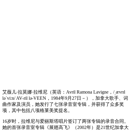
艾薇儿·拉莫娜·拉维尼（英语：Avril Ramona Lavigne，/ˌævrɪl
ləˈviːn/ AV-ril lə-VEEN，1984年9月27日－），加拿大歌手、词
曲作家及演员，她发行了七张录音室专辑，并获得了众多奖
项，其中包括八项格莱美奖提名。
16岁时，拉维尼与爱丽斯塔唱片签订了两张专辑的录音合同。
她的首张录音室专辑《展翅高飞》（2002年）是21世纪加拿大