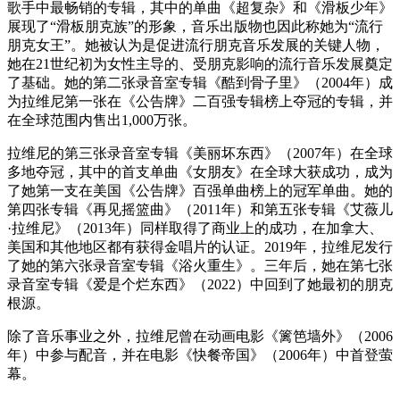
歌手中最畅销的专辑，其中的单曲《超复杂》和《滑板少年》
展现了“滑板朋克族”的形象，音乐出版物也因此称她为“流行
朋克女王”。她被认为是促进流行朋克音乐发展的关键人物，
她在21世纪初为女性主导的、受朋克影响的流行音乐发展奠定
了基础。她的第二张录音室专辑《酷到骨子里》（2004年）成
为拉维尼第一张在《公告牌》二百强专辑榜上夺冠的专辑，并
在全球范围内售出1,000万张。
拉维尼的第三张录音室专辑《美丽坏东西》（2007年）在全球
多地夺冠，其中的首支单曲《女朋友》在全球大获成功，成为
了她第一支在美国《公告牌》百强单曲榜上的冠军单曲。她的
第四张专辑《再见摇篮曲》（2011年）和第五张专辑《艾薇儿
·拉维尼》（2013年）同样取得了商业上的成功，在加拿大、
美国和其他地区都有获得金唱片的认证。2019年，拉维尼发行
了她的第六张录音室专辑《浴火重生》。三年后，她在第七张
录音室专辑《爱是个烂东西》（2022）中回到了她最初的朋克
根源。
除了音乐事业之外，拉维尼曾在动画电影《篱笆墙外》（2006
年）中参与配音，并在电影《快餐帝国》（2006年）中首登萤
幕。