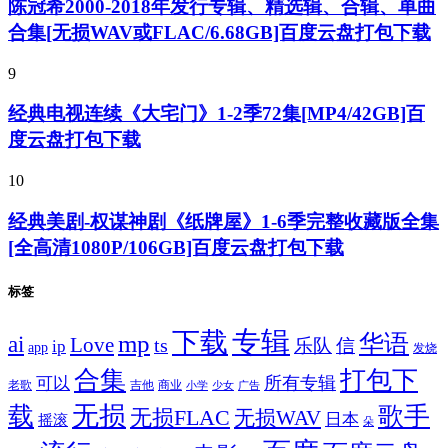
陈冠希2000-2018年发行专辑、精选辑、合辑、单曲
合集[无损WAV或FLAC/6.68GB]百度云盘打包下载
9
经典电视连续《大宅门》1-2季72集[MP4/42GB]百
度云盘打包下载
10
经典美剧-权谋神剧《纸牌屋》1-6季完整收藏版全集
[全高清1080P/106GB]百度云盘打包下载
标签
专辑
下载
华语
mp
ai
Love
ts
乐队
信
ip
app
发烧
合集
打包下
所有专辑
可以
老歌
吉他
商业
少女
广告
小学
无损
载
歌手
无损FLAC
无损WAV
日本
摇滚
朵