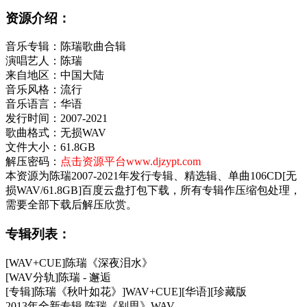
资源介绍：
音乐专辑：陈瑞歌曲合辑
演唱艺人：陈瑞
来自地区：中国大陆
音乐风格：流行
音乐语言：华语
发行时间：2007-2021
歌曲格式：无损WAV
文件大小：61.8GB
解压密码：
点击资源平台www.djzypt.com
本资源为陈瑞2007-2021年发行专辑、精选辑、单曲106CD[无
损WAV/61.8GB]百度云盘打包下载，所有专辑作压缩包处理，
需要全部下载后解压欣赏。
专辑列表：
[WAV+CUE]陈瑞《深夜泪水》
[WAV分轨]陈瑞 - 邂逅
[专辑]陈瑞《秋叶如花》]WAV+CUE][华语][珍藏版
2013年全新专辑 陈瑞《别思》WAV