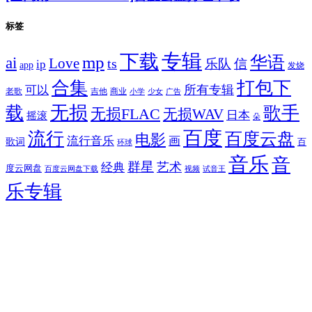
标签
专辑
下载
华语
mp
ai
Love
ts
乐队
信
ip
app
发烧
合集
打包下
所有专辑
可以
老歌
吉他
商业
少女
广告
小学
无损
载
歌手
无损FLAC
无损WAV
日本
摇滚
朵
百度
流行
百度云盘
电影
流行音乐
画
歌词
百
环球
音乐
音
群星
艺术
经典
度云网盘
百度云网盘下载
试音王
视频
乐专辑