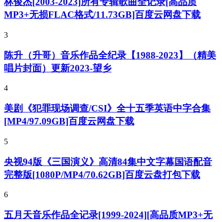
林俊杰[2003-2023]所有专辑歌曲全记录[高品质
MP3+无损FLAC格式/11.73GB]百度云网盘下载
3
陈升（升哥）音乐作品全纪录【1988-2023】（精美
唱片封面）更新2023-望乡
4
美剧《犯罪现场调查/CSI》全十五季英语中字合集
[MP4/97.09GB]百度云网盘下载
5
央视94版《三国演义》高清84集中文字幕国语配音
完整版[1080P/MP4/70.62GB]百度云盘打包下载
6
五月天音乐作品全记录[1999-2024][高品质MP3+无