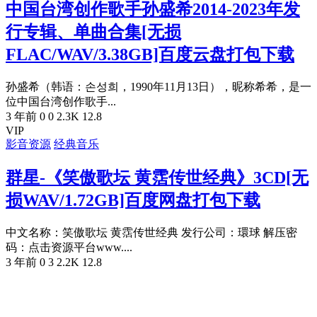
中国台湾创作歌手孙盛希2014-2023年发
行专辑、单曲合集[无损
FLAC/WAV/3.38GB]百度云盘打包下载
孙盛希（韩语：손성희，1990年11月13日），昵称希希，是一
位中国台湾创作歌手...
3 年前
0
0
2.3K
12.8
VIP
影音资源
经典音乐
群星-《笑傲歌坛 黄霑传世经典》3CD[无
损WAV/1.72GB]百度网盘打包下载
中文名称：笑傲歌坛 黄霑传世经典 发行公司：環球 解压密
码：点击资源平台www....
3 年前
0
3
2.2K
12.8