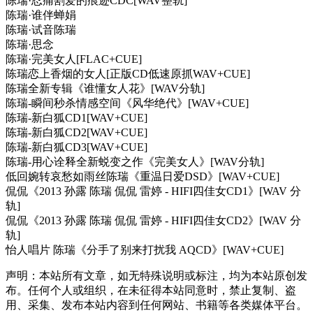
陈瑞·忍痛割爱的痕迹CDC[WAV整轨]
陈瑞·谁伴蝉娟
陈瑞·试音陈瑞
陈瑞·思念
陈瑞·完美女人[FLAC+CUE]
陈瑞恋上香烟的女人[正版CD低速原抓WAV+CUE]
陈瑞全新专辑《谁懂女人花》[WAV分轨]
陈瑞-瞬间秒杀情感空间《风华绝代》[WAV+CUE]
陈瑞-新白狐CD1[WAV+CUE]
陈瑞-新白狐CD2[WAV+CUE]
陈瑞-新白狐CD3[WAV+CUE]
陈瑞-用心诠释全新蜕变之作《完美女人》[WAV分轨]
低回婉转哀愁如雨丝陈瑞《重温日爱DSD》[WAV+CUE]
侃侃《2013 孙露 陈瑞 侃侃 雷婷 - HIFI四佳女CD1》[WAV 分
轨]
侃侃《2013 孙露 陈瑞 侃侃 雷婷 - HIFI四佳女CD2》[WAV 分
轨]
怡人唱片 陈瑞《分手了别来打扰我 AQCD》[WAV+CUE]
声明：本站所有文章，如无特殊说明或标注，均为本站原创发
布。任何个人或组织，在未征得本站同意时，禁止复制、盗
用、采集、发布本站内容到任何网站、书籍等各类媒体平台。