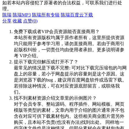
如若本站内容侵犯了原著者的合法权益，可联系我们进行处
理。
陈瑞
陈瑞MP3
陈瑞所有专辑
陈瑞百度云下载
分享
收藏
点赞(
0
)
免费下载或者VIP会员资源能否直接商用？
本站所有资源版权均属于原作者所有，这里所提供资源
均只能用于参考学习用，请勿直接商用。若由于商用引
起版权纠纷，一切责任均由使用者承担。更多说明请参
考 VIP介绍。
提示下载完但解压或打开不了？
最常见的情况是下载不完整: 可对比下载完压缩包的与网
盘上的容量，若小于网盘提示的容量则是这个原因。这
是浏览器下载的bug，建议用百度网盘软件或迅雷下载。
若排除这种情况，可在对应资源底部留言，或联络我
们。
找不到素材资源介绍文章里的示例图片？
对于会员专享、整站源码、程序插件、网站模板、网页
模版等类型的素材，文章内用于介绍的图片通常并不包
含在对应可供下载素材包内。这些相关商业图片需另外
购买，且本站不负责(也没有办法)找到出处。 同样地一
些字体文件也是这种情况，但部分素材会在素材包内有