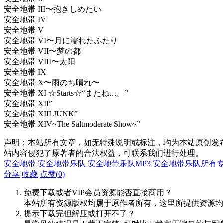
安全地帯 III〜抱きしめたい
安全地帯 IV
安全地帯 V
安全地帯 VI〜月に濡れたふたり
安全地帯 VII〜梦の都
安全地帯 VIII〜太阳
安全地帯 IX
安全地帯 X〜雨のち晴れ〜
安全地帯 XI ☆Starts☆“またね…。”
安全地帯 XII”
安全地帯 XIII JUNK”
安全地帯 XIV~The Saltmoderate Show~”
声明：本站所有文章，如无特殊说明或标注，均为本站原创发
站内容侵犯了原著者的合法权益，可联系我们进行处理。
安全地带
安全地带乐队
安全地带乐队MP3
安全地带乐队所有
分享
收藏
点赞(
0
)
免费下载或者VIP会员资源能否直接商用？
本站所有资源版权均属于原作者所有，这里所提供资源均
提示下载完但解压或打开不了？