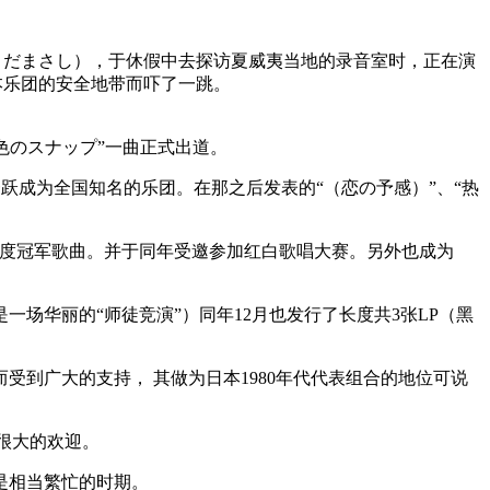
志（さだまさし），于休假中去探访夏威夷当地的录音室时，正在演
日本乐团的安全地带而吓了一跳。
“萌黄色のスナップ”一曲正式出道。
此一跃成为全国知名的乐团。在那之后发表的“（恋の予感）”、“热
乐节目的年度冠军歌曲。并于同年受邀参加红白歌唱大赛。另外也成为
场华丽的“师徒竞演”）同年12月也发行了长度共3张LP（黑
到广大的支持， 其做为日本1980年代代表组合的地位可说
到很大的欢迎。
是相当繁忙的时期。