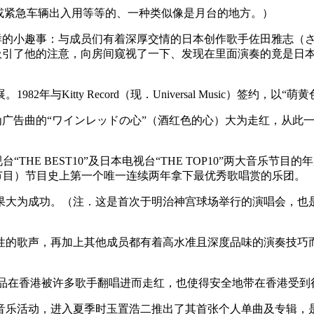
或紧急车辆出入用等等的、一种类似像是月台的地方。）
而衍生出这样的小趣事：与成员们有着深厚交情的日本创作歌手佐田雅
名称标示吸引了他的注意，向房间窥视了一下、发现在里面演奏的竟是
年与Kitty Record（现．Universal Music）签约，以
采用为广告曲的“ワインレッドの心”（酒红色的心）大为走红，从
台“THE BEST10”及日本电视台“THE TOP10”两大音
乐节目）节目史上第一个唯一连续两年拿下最优秀歌唱赏的乐团。
果大为成功。（注．这是首次于明治神宫球场举行的演唱会，也是一
的歌声，再加上其他成员都有着高水准且深度品味的演奏技巧而受
d”等作品在香港被许多歌手翻唱进而走红，也使得安全地带在香港受
的音乐活动，进入夏季时玉置浩二推出了其首张个人单曲及专辑，