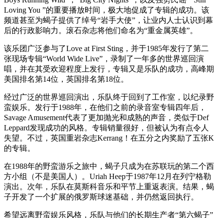
Loving You ”的重要播放时间，极大地促成了专辑的成功。该
频道甚至为蝎子提供了绰号“岩手大使”，让业内人士认识到幕
后的行政影响力。滚石杂志将他们命名为“重金属英雄”。
该乐团广泛参与了Love at First Sting，并于1985年发行了第二
张现场专辑“World Wide Live”，录制了一年多的世界巡回演
唱，并在其受欢迎程度上发行，专辑又是乐队的成功，高峰期
美国排名第14位，英国排名第18位。
经过广泛的世界巡回演出，乐队终于回到了工作室，以纪录野
蛮娱乐。发行于1988年，在他们之前的录音室专辑四年后，
Savage Amusement代表了更加抛光和成熟的声音，类似于Def
Leppard发现成功的风格。专辑销量很好，但被认为有点令人
失望。不过，英国重岩杂志Kerrang！在五分之内奖励了五张K
的专辑。
在1988年的野蛮游乐之旅中，蝎子只成为在苏联玩的第二个西
方小组（不是美国人）。Uriah Heep于1987年12月在列宁格勒
演出。次年，乐队在莫斯科音乐和平节上重返表演。结果，蝎
子开发了一个扩展的俄罗斯球迷基础，并仍然返回执行。
希望远离野蛮娱乐风格，乐队与他们的长期生产者“第六蝎子”