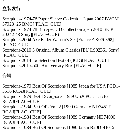
盒装发行
Scorpions-1974-76 Paper Sleeve Collection Japan 2007 BVCM
37923~25 BMG][FLAC+CUE]
Scorpions-1974-78 Blu-spec CD Collection apan 2010 SICP
20242-48 Sony][FLAC+CUE)
Scorpions-2004 Axe Killer Warrior's Set [France AX070398]
[FLAC+CUE]
Scorpions-2010 3 Original Album Classics [EU LS02361 Sony]
[FLAC+CUE]
Scorpions-2014 La Selection Best of (3CD)[FLAC+CUE]
Scorpions-2015-50th Anniversary Box [FLAC+CUE]
合辑
Scorpions-1979 Best Of Scorpions [1985 Japan for USA PCD1-
3516 RCAJ[FLAC+CUE]
Scorpions-1979 Best f Scorpions [1989 USA PCD1-3516
RCAJIFLAC+CUE
Scorpions-1984 Best Of - Vol. 2 [1990 Germany ND74517
RCAJ[FLAC+CUE]
Scorpions-1984 Best Of Scorpions [1989 Germany ND74006
RCAJ[FLAC+CUE]
Scorpions-1984 Best Of Scorpions [1989 Japan B20D-41015