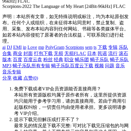
96kHz] FLAC
Scorpions-2022 The Language of My Heart [24Bit-96kHz] FLAC
声明：本站所有文章，如无特殊说明或标注，均为本站原创发
布。任何个人或组织，在未征得本站同意时，禁止复制、盗
用、采集、发布本站内容到任何网站、书籍等各类媒体平台。
如若本站内容侵犯了原著者的合法权益，可联系我们进行处
理。
ai
DJ
EMI
ip
Love
mp
PolyGram
Scorpions
sem
ts
下载
专辑
乐队
合集
商业
封面
打包下载
无损
无损FLAC
日本
民谣
流行
滚石
版本
百度
百度云盘
粉丝
经典
职业
蝎乐团
蝎子乐队
蝎子乐队
MP3
蝎子乐队所有专辑
蝎子乐队百度云下载
视频
问题
音乐
音乐专辑
分享
收藏
点赞(
0
)
免费下载或者VIP会员资源能否直接商用？
本站所有资源版权均属于原作者所有，这里所提供资源
均只能用于参考学习用，请勿直接商用。若由于商用引
起版权纠纷，一切责任均由使用者承担。更多说明请参
考 VIP介绍。
提示下载完但解压或打开不了？
最常见的情况是下载不完整: 可对比下载完压缩包的与网