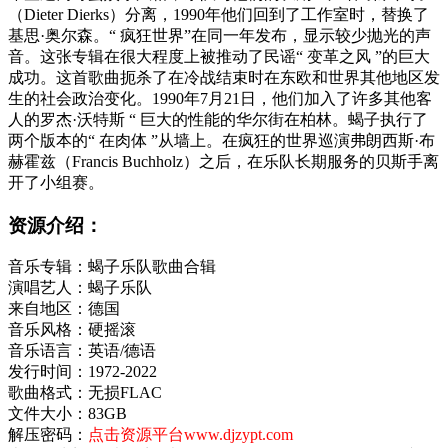
（Dieter Dierks）分离，1990年他们回到了工作室时，替换了
基思·奥尔森。“ 疯狂世界”在同一年发布，显示较少抛光的声
音。这张专辑在很大程度上被推动了民谣“ 变革之风 ”的巨大
成功。这首歌曲扼杀了在冷战结束时在东欧和世界其他地区发
生的社会政治变化。1990年7月21日，他们加入了许多其他客
人的罗杰·沃特斯 “ 巨大的性能的华尔街在柏林。蝎子执行了
两个版本的“ 在肉体 ”从墙上。在疯狂的世界巡演弗朗西斯·布
赫霍兹（Francis Buchholz）之后，在乐队长期服务的贝斯手离
开了小组赛。
资源介绍：
音乐专辑：蝎子乐队歌曲合辑
演唱艺人：蝎子乐队
来自地区：德国
音乐风格：硬摇滚
音乐语言：英语/德语
发行时间：1972-2022
歌曲格式：无损FLAC
文件大小：83GB
解压密码：
点击资源平台www.djzypt.com