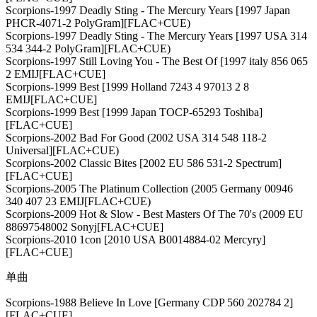
Scorpions-1997 Deadly Sting - The Mercury Years [1997 Japan
PHCR-4071-2 PolyGram][FLAC+CUE)
Scorpions-1997 Deadly Sting - The Mercury Years [1997 USA 314
534 344-2 PolyGram][FLAC+CUE)
Scorpions-1997 Still Loving You - The Best Of [1997 italy 856 065
2 EMIJ[FLAC+CUE]
Scorpions-1999 Best [1999 Holland 7243 4 97013 2 8
EMIJ[FLAC+CUE]
Scorpions-1999 Best [1999 Japan TOCP-65293 Toshiba]
[FLAC+CUE]
Scorpions-2002 Bad For Good (2002 USA 314 548 118-2
Universal][FLAC+CUE)
Scorpions-2002 Classic Bites [2002 EU 586 531-2 Spectrum]
[FLAC+CUE]
Scorpions-2005 The Platinum Collection (2005 Germany 00946
340 407 23 EMIJ[FLAC+CUE)
Scorpions-2009 Hot & Slow - Best Masters Of The 70's (2009 EU
88697548002 Sonyj[FLAC+CUE]
Scorpions-2010 1con [2010 USA B0014884-02 Mercyry]
[FLAC+CUE]
单曲
Scorpions-1988 Believe In Love [Germany CDP 560 202784 2]
[FLAC+CUE]