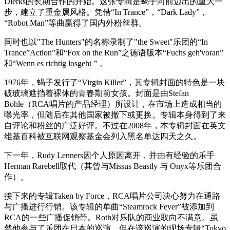
Dierks的长期合作的开始。这张专辑是蝎子向前迈出的重大一
步，建立了重金属风格。凭借“In Trance”，“Dark Lady”，
“Robot Man”等曲赢得了国内外粉丝群。
同时也以"The Hunters"的名称录制了"the Sweet"乐团的“In
Trance”Action”和“Fox on the Run”之德语版本“Fuchs geh'voran”
和“Wenn es richtig losgeht＂。
1976年，蝎子发行了“Virgin Killer”，其专辑封面的特色是一块
破玻璃遮挡着裸体的青春期前女孩。封面是由Stefan
Bohle（RCA唱片的产品经理）所设计，在市场上造成相当的
曝光率，但随后在其他国家被撤下或更换。专辑本身得到了来
自评论和粉丝的广泛好评。不过在2008年，本专辑封面在英文
维基百科被互联网观察基金会列入黑名单达四天之久。
下一年，Rudy Lenners因个人原因离开，并由有经验的乐手
Herman Rarebell取代（其曾与Missus Beastly 与 Onyx等乐团合
作）。
接下来的专辑Taken by Force，RCA唱片公司决心努力在通路
与广播进行行销。该专辑的单曲“Steamrock Fever”被添加到
RCA的一些广播促销带。Roth对乐队的商业取向不满意。虽
然他参与了乐团在日本的巡演，但在该巡演的现场专辑“Tokyo