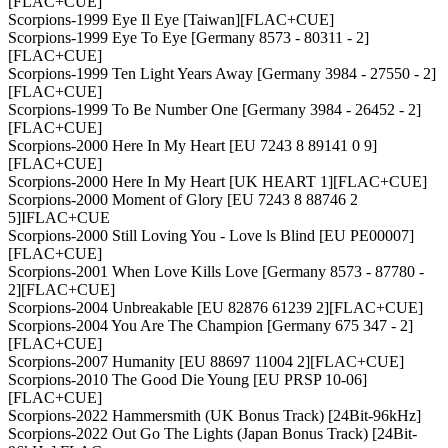
[FLAC+CUE]
Scorpions-1999 Eye Il Eye [Taiwan][FLAC+CUE]
Scorpions-1999 Eye To Eye [Germany 8573 - 80311 - 2]
[FLAC+CUE]
Scorpions-1999 Ten Light Years Away [Germany 3984 - 27550 - 2]
[FLAC+CUE]
Scorpions-1999 To Be Number One [Germany 3984 - 26452 - 2]
[FLAC+CUE]
Scorpions-2000 Here In My Heart [EU 7243 8 89141 0 9]
[FLAC+CUE]
Scorpions-2000 Here In My Heart [UK HEART 1][FLAC+CUE]
Scorpions-2000 Moment of Glory [EU 7243 8 88746 2
5]IFLAC+CUE
Scorpions-2000 Still Loving You - Love ls Blind [EU PE00007]
[FLAC+CUE]
Scorpions-2001 When Love Kills Love [Germany 8573 - 87780 -
2][FLAC+CUE]
Scorpions-2004 Unbreakable [EU 82876 61239 2][FLAC+CUE]
Scorpions-2004 You Are The Champion [Germany 675 347 - 2]
[FLAC+CUE]
Scorpions-2007 Humanity [EU 88697 11004 2][FLAC+CUE]
Scorpions-2010 The Good Die Young [EU PRSP 10-06]
[FLAC+CUE]
Scorpions-2022 Hammersmith (UK Bonus Track) [24Bit-96kHz]
Scorpions-2022 Out Go The Lights (Japan Bonus Track) [24Bit-