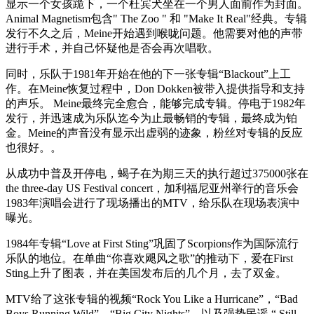
显示一个女孩跪下，一个杜宾犬坐在一个男人面前作为封面。
Animal Magnetism包含" The Zoo " 和 "Make It Real"经典。专辑
发行不久之后，Meine开始遇到喉咙问题。他需要对他的声带
进行手术，并自己怀疑他是否会再次唱歌。
同时，乐队于1981年开始在他的下一张专辑“Blackout”上工
作。在Meine恢复过程中，Don Dokken被带入提供指导和支持
的声乐。 Meine最终完全愈合，能够完成专辑。停电于1982年
发行，并迅速成为乐队迄今为止最畅销的专辑，最终成为铂
金。Meine的声音没有显示出虚弱的迹象，粉丝对专辑的反应
也很好。。
从成功中普及开停电，蝎子在为期三天的执行超过375000张在
the three-day US Festival concert，加利福尼亚州举行的音乐会
1983年演唱会进行了现场播出的MTV，给乐队在现场表演中
曝光。
1984年专辑“Love at First Sting”巩固了Scorpions作为国际流行
乐队的地位。在单曲“你喜欢飓风之歌”的推动下，爱在First
Sting上升了图表，并在美国发布后的几个月，去了双金。
MTV给了这张专辑的视频“Rock You Like a Hurricane”，“Bad
Boys Running Wild”，“Big City Nights”，以及强势民谣 “ Still