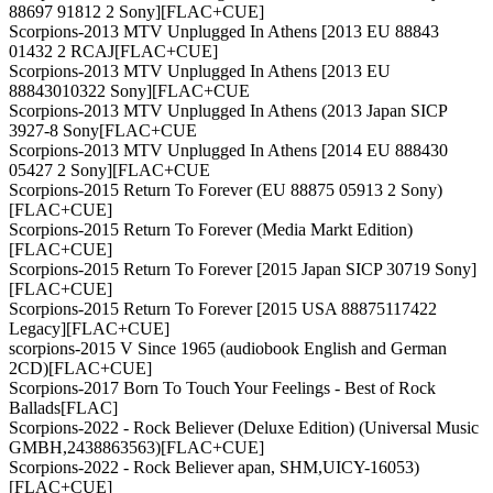
88697 91812 2 Sony][FLAC+CUE]
Scorpions-2013 MTV Unplugged In Athens [2013 EU 88843
01432 2 RCAJ[FLAC+CUE]
Scorpions-2013 MTV Unplugged In Athens [2013 EU
88843010322 Sony][FLAC+CUE
Scorpions-2013 MTV Unplugged In Athens (2013 Japan SICP
3927-8 Sony[FLAC+CUE
Scorpions-2013 MTV Unplugged In Athens [2014 EU 888430
05427 2 Sony][FLAC+CUE
Scorpions-2015 Return To Forever (EU 88875 05913 2 Sony)
[FLAC+CUE]
Scorpions-2015 Return To Forever (Media Markt Edition)
[FLAC+CUE]
Scorpions-2015 Return To Forever [2015 Japan SICP 30719 Sony]
[FLAC+CUE]
Scorpions-2015 Return To Forever [2015 USA 88875117422
Legacy][FLAC+CUE]
scorpions-2015 V Since 1965 (audiobook English and German
2CD)[FLAC+CUE]
Scorpions-2017 Born To Touch Your Feelings - Best of Rock
Ballads[FLAC]
Scorpions-2022 - Rock Believer (Deluxe Edition) (Universal Music
GMBH,2438863563)[FLAC+CUE]
Scorpions-2022 - Rock Believer apan, SHM,UICY-16053)
[FLAC+CUE]