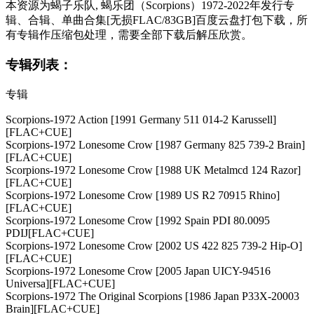
本资源为蝎子乐队, 蝎乐团（Scorpions）1972-2022年发行专
辑、合辑、单曲合集[无损FLAC/83GB]百度云盘打包下载，所
有专辑作压缩包处理，需要全部下载后解压欣赏。
专辑列表：
专辑
Scorpions-1972 Action [1991 Germany 511 014-2 Karussell]
[FLAC+CUE]
Scorpions-1972 Lonesome Crow [1987 Germany 825 739-2 Brain]
[FLAC+CUE]
Scorpions-1972 Lonesome Crow [1988 UK Metalmcd 124 Razor]
[FLAC+CUE]
Scorpions-1972 Lonesome Crow [1989 US R2 70915 Rhino]
[FLAC+CUE]
Scorpions-1972 Lonesome Crow [1992 Spain PDI 80.0095
PDIJ[FLAC+CUE]
Scorpions-1972 Lonesome Crow [2002 US 422 825 739-2 Hip-O]
[FLAC+CUE]
Scorpions-1972 Lonesome Crow [2005 Japan UICY-94516
Universa][FLAC+CUE]
Scorpions-1972 The Original Scorpions [1986 Japan P33X-20003
Brain][FLAC+CUE]