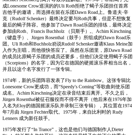
成Lonesome Crow巡演的的Uli Roth拒绝了蝎子乐团担任首席
吉他手的邀请，而选择在留在乐团Dawn Road上。鲁道夫·辛
克（Rudolf Schenker）最终决定要与Roth共事，但是不想恢复
最后的蝎子阵容。他参加了Dawn Road乐团的排练，最终决定
参加由Roth、Francis Buchholz （贝斯手）,、Achim Kirschning
（键盘手）、Jürgen Rosenthal（鼓手）所组成的Dawn Road乐
团。Uli Roth和Buchholz劝说Rudolf Schenker邀请Klaus Meine加
入作为主唱，而他很快答应了。虽然在乐团里，原Dawn Road
的成员比原蝎子乐团的成员还要多，但他们决定使用蝎子乐团
（Scorpions）的名字，因为它在德国的硬摇滚乐界相当出名，
并且以这个名字发行了一张专辑。
1974年，新的乐团阵容发表了Fly to the Rainbow。这张专辑比
Lonesome Crow更成功，而“Speedy's Coming”等歌曲则使乐团
成名。Achim Kirschning决定在录音结束后离开。不久之后，
Jürgen Rosenthal被征召服役而不得不离开（他后来在1976年加
入名为Eloy的德国摇滚乐队并录制三张专辑），其位置在1974
年7月由 Jürgen Fechter取代。1975年，来自比利时的 Rudy
Lenners 成为新任鼓手。
1975年发行了“In Trance”，这也是他们与德国制作人Dieter