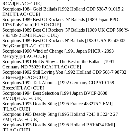
RCAJ[FLAC+CUE]
Scorpions-1984 Gold Ballads [1992 Holland CDP 538-7 91015 2
EMIJ[FLAC+CUE]
Scorpions-1989 Best Of Rockers 'N' Ballads [1989 Japan PPD-
1076 PolyGram][FLAC+CUE]
Scorpions-1989 Best Of Rockers 'N' Ballads [1989 UK CDP 566 Y-
7 93439 2 EMIJFLAC+CUE)
Scorpions-1989 Best Of Rockers N' Ballads [1989 USA P2 42002
PolyGram][FLAC+CUE]
Scorpions-1990 Wind of Change [1991 Japan PHCR - 2093
Mercyry][FLAC+CUE]
Scorpions-1991 Hot & Slow - The Best of the Ballads [1991
Germany ND 75029 RCAJ[FLAC+CUE]
Scorpions-1992 Still Loving You [1992 Holland CDP 568-7 98732
2 Breeze][FLAC+CUE]
Scorpions-1992 Talk About... [1992 Germany CDP 519 158
Breeze][FLAC+CUE]
Scorpions-1994 Best Selection [1994 Japan BVCP-2608
BMGJ[FLAC+CUE]
Scorpions-1995 Deadly Sting [1995 France 483275 2 EMI]
[FLAC+CUE]
Scorpions-1995 Deadly Sting [1995 Holland 7243 8 32242 27
EMI]FLAC+CUE]
Scorpions-1995 Deadly Sting [1995 Holland P 519434 EMI]
[FLAC+CUE]