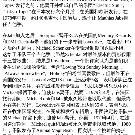
Tapes”发行之前，他离开并组成自己的乐团“ Electric Sun ”。
“Tokyo Tapes“在日本发行六个月后，在美国和欧洲发行。在
1978年中期，约140名吉他手试演后，蝎子让 Matthias Jabs担
任吉他手。
在Jabs加入之后，Scorpions离开RCA在美国的Mercury Records
和EMI Electrola录下他们的下一张专辑Lovedrive。在退出UFO
之后的几周内，Michael Schenker在专辑录制期间返回小组。
这给了乐队三个吉他手（虽然Schenker对最终版本的贡献仅限
于三首歌曲）。结果是Lovedrive，一个批评家认为是他们职
业生涯的顶峰的专辑。包含"Loving You Sunday Morning",
"Always Somewhere", "Holiday"的粉丝喜爱歌曲，但最终不在
美国的发行。Lovedrive在US charts上达到55名，表明乐队正在
受到国际关注。在完成和发行专辑后，乐团决定将乐队中的
Michael保留下来，迫使Jabs离开。然而，1979年4月，在法国
旅行期间，Michael quit和Jabs被永久地带走以取代他。但最终
不在美国发行。Lovedrive在美国图表上达到55名，表明乐队
正在收集国际关注。在完成和发行专辑后，乐团决定将乐队中
的Michael保留下来，迫使Jabs离开。然而，1979年4月，在法
国巡演期间，Michael quit和Jabs被永久地带走以取代他。1980
年，乐队发布了Animal Magnetism，再次以一个挑衅的掩护，