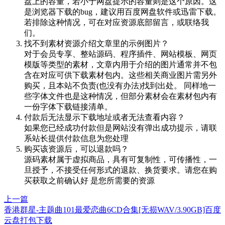
盘上的容量，若小于网盘提示的容量则是这个原因。这
是浏览器下载的bug，建议用百度网盘软件或迅雷下载。
若排除这种情况，可在对应资源底部留言，或联络我
们。
找不到素材资源介绍文章里的示例图片？
对于会员专享、整站源码、程序插件、网站模板、网页
模版等类型的素材，文章内用于介绍的图片通常并不包
含在对应可供下载素材包内。这些相关商业图片需另外
购买，且本站不负责(也没有办法)找到出处。 同样地一
些字体文件也是这种情况，但部分素材会在素材包内有
一份字体下载链接清单。
付款后无法显示下载地址或者无法查看内容？
如果您已经成功付款但是网站没有弹出成功提示，请联
系站长提供付款信息为您处理
购买该资源后，可以退款吗？
源码素材属于虚拟商品，具有可复制性，可传播性，一
旦授予，不接受任何形式的退款、换货要求。请您在购
买获取之前确认好 是您所需要的资源
上一篇
香港群星-主题曲101最爱恋曲6CD合集[无损WAV/3.90GB]百度
云盘打包下载