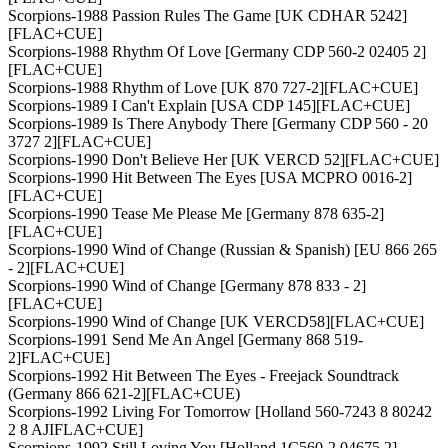
Scorpions-1988 Passion Rules The Game [UK CDHAR 5242]
[FLAC+CUE]
Scorpions-1988 Rhythm Of Love [Germany CDP 560-2 02405 2]
[FLAC+CUE]
Scorpions-1988 Rhythm of Love [UK 870 727-2][FLAC+CUE]
Scorpions-1989 I Can't Explain [USA CDP 145][FLAC+CUE]
Scorpions-1989 Is There Anybody There [Germany CDP 560 - 20
3727 2][FLAC+CUE]
Scorpions-1990 Don't Believe Her [UK VERCD 52][FLAC+CUE]
Scorpions-1990 Hit Between The Eyes [USA MCPRO 0016-2]
[FLAC+CUE]
Scorpions-1990 Tease Me Please Me [Germany 878 635-2]
[FLAC+CUE]
Scorpions-1990 Wind of Change (Russian & Spanish) [EU 866 265
- 2][FLAC+CUE]
Scorpions-1990 Wind of Change [Germany 878 833 - 2]
[FLAC+CUE]
Scorpions-1990 Wind of Change [UK VERCD58][FLAC+CUE]
Scorpions-1991 Send Me An Angel [Germany 868 519-
2]FLAC+CUE]
Scorpions-1992 Hit Between The Eyes - Freejack Soundtrack
(Germany 866 621-2][FLAC+CUE)
Scorpions-1992 Living For Tomorrow [Holland 560-7243 8 80242
2 8 AJIFLAC+CUE]
Scorpions-1992 Still Loving You [Holland 1C560-2 04675 2]