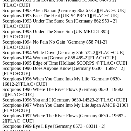
[FLAC+CUE]
Scorpions-1993 Alien Nation [Germany 862 673-2][FLAC+CUE]
Scorpions-1993 Face The Heat [UK SCPRO 1][FLAC+CUE]
Scorpions-1993 Under The Same Sun [Germany 862 953 - 2]
[FLAC+CUE]
Scorpions-1993 Under The Same Sun [UK MRCDJ 395]
[FLAC+CUE]
Scorpions-1994 No Pain No Gain [Germany 858 741-2]
[FLAC+CUE]
Scorpions-1994 White Dove [Germany 856 575-2][FLAC+CUE]
Scorpions-1994 Woman [Germany 858 489-2][FLAC+CUE]
Scorpions-1995 Edge of Time [Holland SCORPS 4][FLAC+CUE]
Scorpions-1996 Does Anyone Know [Germany 0630 - 15897 - 2]
[FLAC+CUE]
Scorpions-1996 When You Came Into My Life [Germany 0630-
16812-2][FLAC+CUE]
Scorpions-1996 Where The River Flows [Germany 0630 - 19682 -
2][FLAC+CUE]
Scorpions-1996 You and I [Germany 0630-14523-2][FLAC+CUE]
Scorpions-1997 When You Came Into My Life Japan AMCE-2136]
[FLAC+CUE]
Scorpions-1997 Where The River Flows [Germany 0630 - 19682 -
2][FLAC+CUE]
Scorpions-1999 Eye ll Eye [Germany 8573 - 80311 - 2]