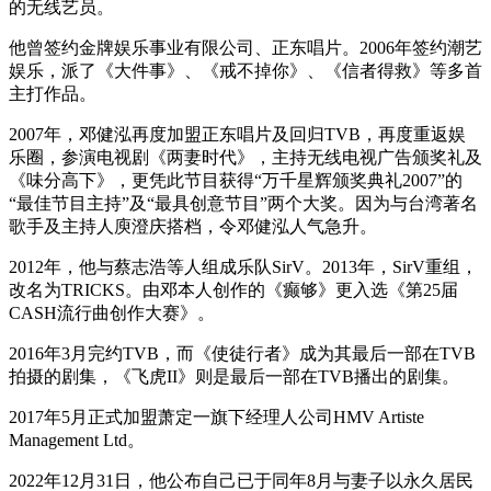
的无线艺员。
他曾签约金牌娱乐事业有限公司、正东唱片。2006年签约潮艺
娱乐，派了《大件事》、《戒不掉你》、《信者得救》等多首
主打作品。
2007年，邓健泓再度加盟正东唱片及回归TVB，再度重返娱
乐圈，参演电视剧《两妻时代》，主持无线电视广告颁奖礼及
《味分高下》，更凭此节目获得“万千星辉颁奖典礼2007”的
“最佳节目主持”及“最具创意节目”两个大奖。因为与台湾著名
歌手及主持人庾澄庆搭档，令邓健泓人气急升。
2012年，他与蔡志浩等人组成乐队SirV。2013年，SirV重组，
改名为TRICKS。由邓本人创作的《癫够》更入选《第25届
CASH流行曲创作大赛》。
2016年3月完约TVB，而《使徒行者》成为其最后一部在TVB
拍摄的剧集，《飞虎II》则是最后一部在TVB播出的剧集。
2017年5月正式加盟萧定一旗下经理人公司HMV Artiste
Management Ltd。
2022年12月31日，他公布自己已于同年8月与妻子以永久居民