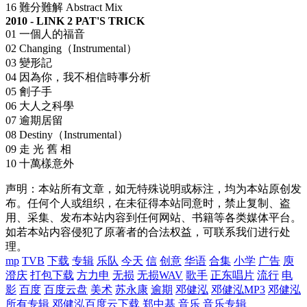
16 難分難解 Abstract Mix
2010 - LINK 2 PAT'S TRICK
01 一個人的福音
02 Changing（Instrumental）
03 變形記
04 因為你，我不相信時事分析
05 劊子手
06 大人之科學
07 逾期居留
08 Destiny（Instrumental）
09 走 光 舊 相
10 十萬樣意外
声明：本站所有文章，如无特殊说明或标注，均为本站原创发
布。任何个人或组织，在未征得本站同意时，禁止复制、盗
用、采集、发布本站内容到任何网站、书籍等各类媒体平台。
如若本站内容侵犯了原著者的合法权益，可联系我们进行处
理。
mp
TVB
下载
专辑
乐队
今天
信
创意
华语
合集
小学
广告
庾
澄庆
打包下载
方力申
无损
无损WAV
歌手
正东唱片
流行
电
影
百度
百度云盘
美术
苏永康
逾期
邓健泓
邓健泓MP3
邓健泓
所有专辑
邓健泓百度云下载
郑中基
音乐
音乐专辑