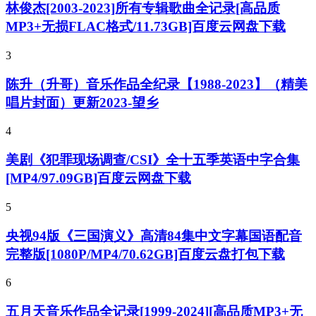
林俊杰[2003-2023]所有专辑歌曲全记录[高品质
MP3+无损FLAC格式/11.73GB]百度云网盘下载
3
陈升（升哥）音乐作品全纪录【1988-2023】（精美
唱片封面）更新2023-望乡
4
美剧《犯罪现场调查/CSI》全十五季英语中字合集
[MP4/97.09GB]百度云网盘下载
5
央视94版《三国演义》高清84集中文字幕国语配音
完整版[1080P/MP4/70.62GB]百度云盘打包下载
6
五月天音乐作品全记录[1999-2024][高品质MP3+无