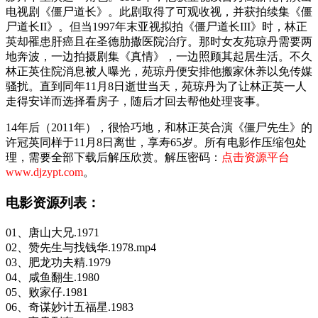
电视剧《僵尸道长》。此剧取得了可观收视，并获拍续集《僵
尸道长II》。但当1997年末亚视拟拍《僵尸道长III》时，林正
英却罹患肝癌且在圣德肋撒医院治疗。那时女友苑琼丹需要两
地奔波，一边拍摄剧集《真情》，一边照顾其起居生活。不久
林正英住院消息被人曝光，苑琼丹便安排他搬家休养以免传媒
骚扰。直到同年11月8日逝世当天，苑琼丹为了让林正英一人
走得安详而选择看房子，随后才回去帮他处理丧事。
14年后（2011年），很恰巧地，和林正英合演《僵尸先生》的
许冠英同样于11月8日离世，享寿65岁。所有电影作压缩包处
理，需要全部下载后解压欣赏。解压密码：
点击资源平台
www.djzypt.com
。
电影资源列表：
01、唐山大兄.1971
02、赞先生与找钱华.1978.mp4
03、肥龙功夫精.1979
04、咸鱼翻生.1980
05、败家仔.1981
06、奇谋妙计五福星.1983