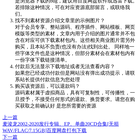
是浏览器下载的bug，建议用百度网盘软件或迅雷下载。
若排除这种情况，可在对应资源底部留言，或联络我
们。
找不到素材资源介绍文章里的示例图片？
对于会员专享、整站源码、程序插件、网站模板、网页
模版等类型的素材，文章内用于介绍的图片通常并不包
含在对应可供下载素材包内。这些相关商业图片需另外
购买，且本站不负责(也没有办法)找到出处。 同样地一
些字体文件也是这种情况，但部分素材会在素材包内有
一份字体下载链接清单。
付款后无法显示下载地址或者无法查看内容？
如果您已经成功付款但是网站没有弹出成功提示，请联
系站长提供付款信息为您处理
购买该资源后，可以退款吗？
源码素材属于虚拟商品，具有可复制性，可传播性，一
旦授予，不接受任何形式的退款、换货要求。请您在购
买获取之前确认好 是您所需要的资源
上一篇
麦浚龙2002-2020发行专辑、EP、单曲20CD合集[无损
WAV/FLAC/7.15GB]百度网盘打包下载
下一篇