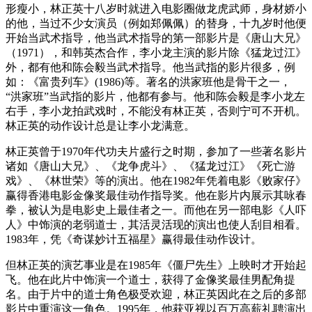
形瘦小，林正英十八岁时就进入电影圈做龙虎武师，身材娇小
的他，当过不少女演员（例如郑佩佩）的替身，十九岁时他便
开始当武术指导，他当武术指导的第一部影片是《唐山大兄》
（1971），和韩英杰合作，李小龙主演的影片除《猛龙过江》
外，都有他和陈会毅当武术指导。他当武指的影片很多，例
如：《富贵列车》(1986)等。著名的洪家班他是骨干之一，
“洪家班”当武指的影片，他都有参与。他和陈会毅是李小龙左
右手，李小龙拍武戏时，不能没有林正英，否则宁可不开机。
林正英的动作设计总是让李小龙满意。
林正英曾于1970年代功夫片盛行之时期，参加了一些著名影片
诸如《唐山大兄》、《龙争虎斗》、《猛龙过江》《死亡游
戏》、《林世荣》等的演出。他在1982年凭着电影《败家仔》
赢得香港电影金像奖最佳动作指导奖。他在影片内展示其咏春
拳，被认为是电影史上最佳者之一。而他在另一部电影《人吓
人》中饰演的老弱道士，其活灵活现的演出也使人刮目相看。
1983年，凭《奇谋妙计五福星》赢得最佳动作设计。
但林正英的演艺事业是在1985年《僵尸先生》上映时才开始起
飞。他在此片中饰演一个道士，获得了金像奖最佳男配角提
名。由于片中的道士角色极受欢迎，林正英因此在之后的多部
影片中重演这一角色。1995年，他获亚视以百万高薪礼聘演出