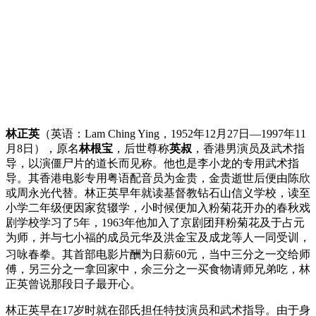
林正英
（英语：
Lam Ching Ying
，1952年12月27日—1997年11
月8日），原名
林根宝
，后世尊称
英叔
，香港男演员及武术指
导，以演僵尸片的道长而见称。他也是李小龙的专用武术指
导。其香港电影专用粤语配音员为金贵，金贵逝世后便由陈欣
或周永光代替。林正英早年就读基督教钻石山信义学校，读至
小学二年级便因家贫辍学，小时候便加入粉菊花开办的春秋戏
剧学校学习了5年，1963年他加入了京剧团拜粉菊花及于占元
为师，并与七小福的成员元华及洪金宝及成龙等人一同受训，
习咏春拳。
其首部电影片酬为日薪60元，当中三分之一交给师
傅，另三分之一拿回家中，余三分之一买食物请师兄弟吃，林
正英曾说那段日子最开心。
林正英早在17岁时就在邵氏担任特技演员和武术指导。由于身