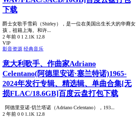
下载
爵士女歌手雪莉（Shirley），是一位在美国出生长大的华裔女
孩，祖籍上海。和许...
2 年前
0
1
2.1K
12.8
VIP
影音资源
经典音乐
意大利歌手、作曲家Adriano
Celentano(阿德里安诺·塞兰特诺)1965-
2024年发行专辑、精选辑、单曲合集[无
损FLAC/18.6GB]百度云盘打包下载
阿德里亚诺·切兰塔诺（Adriano Celentano），193...
2 年前
0
0
1.1K
12.8