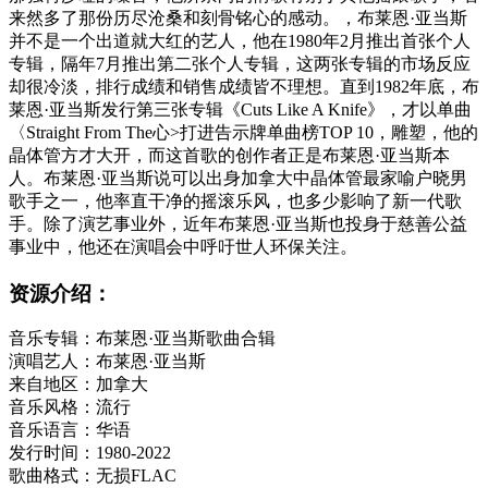
来然多了那份历尽沧桑和刻骨铭心的感动。，布莱恩·亚当斯
并不是一个出道就大红的艺人，他在1980年2月推出首张个人
专辑，隔年7月推出第二张个人专辑，这两张专辑的市场反应
却很冷淡，排行成绩和销售成绩皆不理想。直到1982年底，布
莱恩·亚当斯发行第三张专辑《Cuts Like A Knife》，才以单曲
〈Straight From The心>打进告示牌单曲榜TOP 10，雕塑，他的
晶体管方才大开，而这首歌的创作者正是布莱恩·亚当斯本
人。布莱恩·亚当斯说可以出身加拿大中晶体管最家喻户晓男
歌手之一，他率直干净的摇滚乐风，也多少影响了新一代歌
手。除了演艺事业外，近年布莱恩·亚当斯也投身于慈善公益
事业中，他还在演唱会中呼吁世人环保关注。
资源介绍：
音乐专辑：布莱恩·亚当斯歌曲合辑
演唱艺人：布莱恩·亚当斯
来自地区：加拿大
音乐风格：流行
音乐语言：华语
发行时间：1980-2022
歌曲格式：无损FLAC