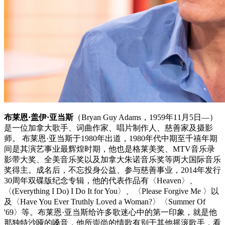
布莱恩·盖伊·亚当斯
（Bryan Guy Adams，1959年11月5日—）
是一位加拿大歌手、词曲作家、唱片制作人、慈善家及摄影
师。 布莱恩·亚当斯于1980年出道，1980年代中期至千禧年期
间是其演艺事业最辉煌时期，他也是格莱美奖、MTV音乐录
影带大奖、全美音乐奖以及加拿大朱诺音乐奖等两大国际音乐
奖得主。成名后，不忘投身公益、参与慈善事业，2014年发行
30周年双碟版纪念专辑，他的代表作品有〈Heaven〉、
〈(Everything I Do) I Do It for You〉、〈Please Forgive Me 〉以
及〈Have You Ever Truthly Loved a Woman?〉〈Summer Of
'69〉等。布莱恩·亚当斯给许多歌迷心中的第一印象，就是他
那独特沙哑的嗓音，他所崇尚的情歌有别于其他摇滚歌手，看