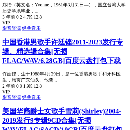
郑怡（英文名：Yvonne，1961年3月31日—），国立台湾大学
历史学系毕业，...
3 年前
0
2
4.7K
12.8
VIP
影音资源
经典音乐
中国香港男歌手许廷铿2011-2023发行专
辑、精选辑合集[无损
FLAC/WAV/6.28GB]百度云盘打包下载
许廷铿，生于1988年4月29日，是一位香港男歌手和牙科医
生，籍贯广东汕头。他曾...
2 年前
0
0
1.9K
12.8
VIP
影音资源
经典音乐
美国华裔爵士女歌手雪莉(Shirley)2004-
2019发行9专辑9CD合集[无损
WAV/FLAC/SACD/10GB]百度云盘打包