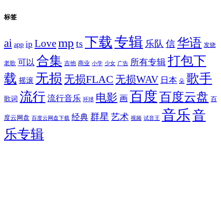
标签
专辑
下载
华语
mp
ai
Love
ts
乐队
信
ip
app
发烧
合集
打包下
所有专辑
可以
老歌
吉他
商业
少女
广告
小学
无损
载
歌手
无损FLAC
无损WAV
日本
摇滚
朵
百度
流行
百度云盘
电影
流行音乐
画
歌词
百
环球
音乐
音
群星
艺术
经典
度云网盘
百度云网盘下载
试音王
视频
乐专辑