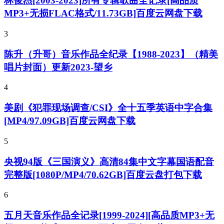
林俊杰[2003-2023]所有专辑歌曲全记录[高品质
MP3+无损FLAC格式/11.73GB]百度云网盘下载
3
陈升（升哥）音乐作品全纪录【1988-2023】（精美
唱片封面）更新2023-望乡
4
美剧《犯罪现场调查/CSI》全十五季英语中字合集
[MP4/97.09GB]百度云网盘下载
5
央视94版《三国演义》高清84集中文字幕国语配音
完整版[1080P/MP4/70.62GB]百度云盘打包下载
6
五月天音乐作品全记录[1999-2024][高品质MP3+无