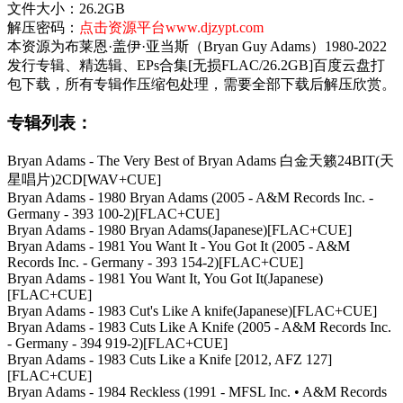
文件大小：26.2GB
解压密码：
点击资源平台www.djzypt.com
本资源为布莱恩·盖伊·亚当斯（Bryan Guy Adams）1980-2022
发行专辑、精选辑、EPs合集[无损FLAC/26.2GB]百度云盘打
包下载，所有专辑作压缩包处理，需要全部下载后解压欣赏。
专辑列表：
Bryan Adams - The Very Best of Bryan Adams 白金天籁24BIT(天
星唱片)2CD[WAV+CUE]
Bryan Adams - 1980 Bryan Adams (2005 - A&M Records Inc. -
Germany - 393 100-2)[FLAC+CUE]
Bryan Adams - 1980 Bryan Adams(Japanese)[FLAC+CUE]
Bryan Adams - 1981 You Want It - You Got It (2005 - A&M
Records Inc. - Germany - 393 154-2)[FLAC+CUE]
Bryan Adams - 1981 You Want It, You Got It(Japanese)
[FLAC+CUE]
Bryan Adams - 1983 Cut's Like A knife(Japanese)[FLAC+CUE]
Bryan Adams - 1983 Cuts Like A Knife (2005 - A&M Records Inc.
- Germany - 394 919-2)[FLAC+CUE]
Bryan Adams - 1983 Cuts Like a Knife [2012, AFZ 127]
[FLAC+CUE]
Bryan Adams - 1984 Reckless (1991 - MFSL Inc. • A&M Records