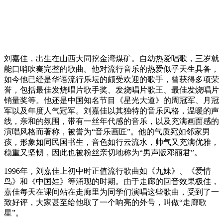
刘嘉佳，出生在山西大同挖金湾煤矿。自幼热爱唱歌，三岁就
能口哨吹奏完整的歌曲。他对流行音乐的热爱似乎天生具备，
如今他已经是华语流行乐坛的颇受欢迎的歌手，曾获得多项荣
誉，包括最佳发烧唱片歌手奖、发烧唱片歌王、最佳发烧唱片
销量奖等。他还是中国知名节目《星光大道》的周冠军、月冠
军以及年度人气冠军。刘嘉佳以其独特的音乐风格，温暖的声
线，亲和的氛围，带有一丝年代感的音乐，以及充满画面感的
演唱风格而著称，被誉为“音乐画匠”。他的气质宛如邻家男
孩，形象如同民国书生，音色如行云流水，帅气又充满优雅，
稳重又坚韧，因此也被粉丝亲切地称为“男声版邓丽君”。
1996年，刘嘉佳上初中时正值流行歌曲如《九妹》、《爱情
鸟》和《中国娃》等涌现的时期。由于走廊的回音效果极佳，
嘉佳每天在课间站在走廊里为同学们演唱这些歌曲，受到了一
致好评，大家甚至给他取了一个响亮的外号，叫做“走廊歌
星”。