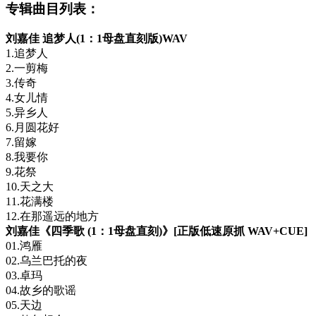
专辑曲目列表：
刘嘉佳 追梦人(1：1母盘直刻版)WAV
1.追梦人
2.一剪梅
3.传奇
4.女儿情
5.异乡人
6.月圆花好
7.留嫁
8.我要你
9.花祭
10.天之大
11.花满楼
12.在那遥远的地方
刘嘉佳《四季歌 (1：1母盘直刻)》[正版低速原抓 WAV+CUE]
01.鸿雁
02.乌兰巴托的夜
03.卓玛
04.故乡的歌谣
05.天边