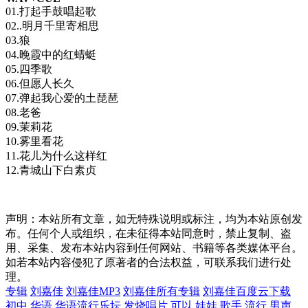
01.打起手鼓唱起歌
02..明月千里寄相思
03.狼
04.晚霞中的红蜻蜓
05.四季歌
06.但愿人长久
07.弹起我心爱的土琵琶
08.老爸
09.茉莉花
10.雾里看花
11.花儿为什么这样红
12.青城山下白素贞
声明：本站所有文章，如无特殊说明或标注，均为本站原创发
布。任何个人或组织，在未征得本站同意时，禁止复制、盗
用、采集、发布本站内容到任何网站、书籍等各类媒体平台。
如若本站内容侵犯了原著者的合法权益，可联系我们进行处
理。
专辑
刘嘉佳
刘嘉佳MP3
刘嘉佳所有专辑
刘嘉佳百度云下载
初中
华语
华语流行乐坛
发烧唱片
可以
娃娃
歌手
流行
男声