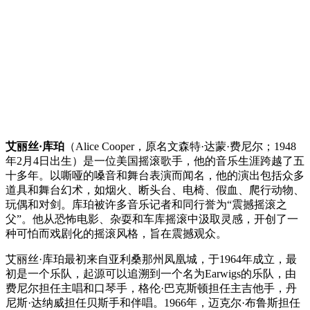
艾丽丝·库珀
（Alice Cooper，原名文森特·达蒙·费尼尔；1948
年2月4日出生）是一位美国摇滚歌手，他的音乐生涯跨越了五
十多年。以嘶哑的嗓音和舞台表演而闻名，他的演出包括众多
道具和舞台幻术，如烟火、断头台、电椅、假血、爬行动物、
玩偶和对剑。库珀被许多音乐记者和同行誉为“震撼摇滚之
父”。他从恐怖电影、杂耍和车库摇滚中汲取灵感，开创了一
种可怕而戏剧化的摇滚风格，旨在震撼观众。
艾丽丝·库珀最初来自亚利桑那州凤凰城，于1964年成立，最
初是一个乐队，起源可以追溯到一个名为Earwigs的乐队，由
费尼尔担任主唱和口琴手，格伦·巴克斯顿担任主吉他手，丹
尼斯·达纳威担任贝斯手和伴唱。1966年，迈克尔·布鲁斯担任