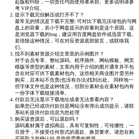
起版权纠纷，一切责任均由使用者承担。更多说明请参
考 VIP介绍。
提示下载完但解压或打开不了？
最常见的情况是下载不完整: 可对比下载完压缩包的与网
盘上的容量，若小于网盘提示的容量则是这个原因。这
是浏览器下载的bug，建议用百度网盘软件或迅雷下载。
若排除这种情况，可在对应资源底部留言，或联络我
们。
找不到素材资源介绍文章里的示例图片？
对于会员专享、整站源码、程序插件、网站模板、网页
模版等类型的素材，文章内用于介绍的图片通常并不包
含在对应可供下载素材包内。这些相关商业图片需另外
购买，且本站不负责(也没有办法)找到出处。 同样地一
些字体文件也是这种情况，但部分素材会在素材包内有
一份字体下载链接清单。
付款后无法显示下载地址或者无法查看内容？
如果您已经成功付款但是网站没有弹出成功提示，请联
系站长提供付款信息为您处理
购买该资源后，可以退款吗？
源码素材属于虚拟商品，具有可复制性，可传播性，一
旦授予，不接受任何形式的退款、换货要求。请您在购
买获取之前确认好 是您所需要的资源