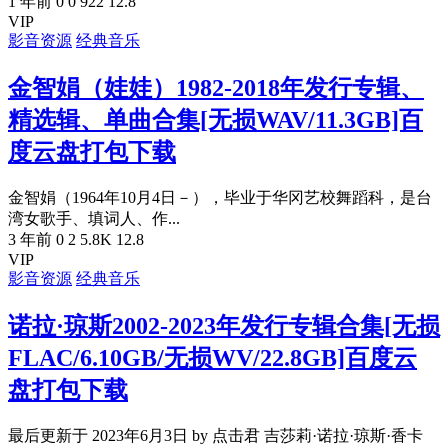
1 年前
0
0
922
12.8
VIP
影音资源
经典音乐
金智娟（娃娃）1982-2018年发行专辑、
精选辑、单曲合集[无损WAV/11.3GB]百
度云盘打包下载
金智娟（1964年10月4日－），毕业于华冈艺校舞蹈科，是台
湾女歌手、填词人、作...
3 年前
0
2
5.8K
12.8
VIP
影音资源
经典音乐
诺拉·琼斯2002-2023年发行专辑合集[无损
FLAC/6.10GB/无损WV/22.8GB]百度云
盘打包下载
最后更新于 2023年6月3日 by 点击君 吉莎莉·诺拉·琼斯·香卡