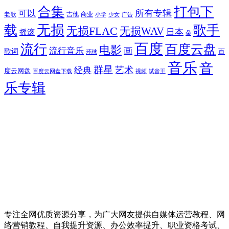
合集
打包下
所有专辑
可以
老歌
吉他
商业
少女
广告
小学
无损
载
歌手
无损FLAC
无损WAV
日本
摇滚
朵
百度
流行
百度云盘
电影
流行音乐
画
歌词
百
环球
音乐
音
群星
艺术
经典
度云网盘
百度云网盘下载
试音王
视频
乐专辑
专注全网优质资源分享，为广大网友提供自媒体运营教程、网
络营销教程、自我提升资源、办公效率提升、职业资格考试、