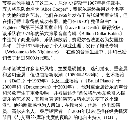
节奏吉他手加入了这三人，尼尔·史密斯于1967年担任鼓手。
五人将乐队命名为“Alice Cooper”，费尼尔最终采用这个名字
作为他的舞台艺名。他们在1969年发布了首张录音室专辑，但
在排行榜上取得的成功有限。他们在1970年凭借单曲“I'm
Eighteen”和第三张录音室专辑《Love It to Death》获得突破，
该乐队在1973年的第六张录音室专辑《Billion Dollar Babies》
中达到了商业巅峰。乐队解散后，费尼尔合法更名为艾丽丝·
库珀，并于1975年开始了个人职业生涯，发行了概念专辑
《Welcome to My Nightmare》。在他的音乐生涯中，库珀已经
销售了超过5000万张唱片。
库珀尝试过许多音乐风格，主要是硬摇滚、迷幻摇滚、重金属
和迷幻金属，但也包括新浪潮（1980年-1983年）、艺术摇滚
（《DaDa》于1983年）以及工业摇滚（《Brutal Planet》于
2000年和《Dragontown》于2001年）。他对重金属音乐的声音
和形象产生了重要影响，并被描述为“首位将恐怖意象引入摇
滚乐的艺术家，其舞台表演和演艺技巧永远改变了这个流
派”。他的幽默感也为人所知，在舞台外，他是一位电影演
员、高尔夫名人、餐厅经营者，自2004年以来还担任经典摇滚
节目《与艾丽丝·库珀共度的夜晚》的电台主持人（DJ）。