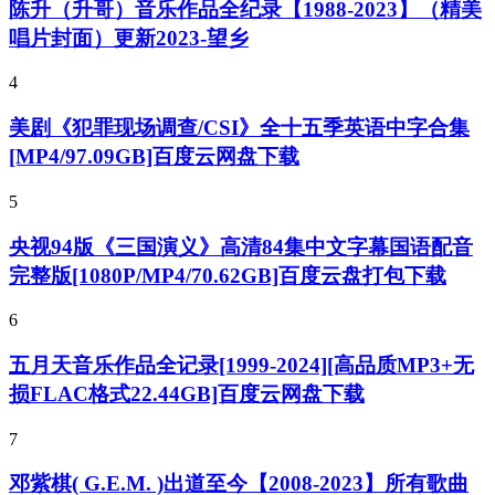
陈升（升哥）音乐作品全纪录【1988-2023】（精美
唱片封面）更新2023-望乡
4
美剧《犯罪现场调查/CSI》全十五季英语中字合集
[MP4/97.09GB]百度云网盘下载
5
央视94版《三国演义》高清84集中文字幕国语配音
完整版[1080P/MP4/70.62GB]百度云盘打包下载
6
五月天音乐作品全记录[1999-2024][高品质MP3+无
损FLAC格式22.44GB]百度云网盘下载
7
邓紫棋( G.E.M. )出道至今【2008-2023】所有歌曲