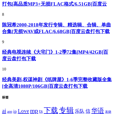
打包[高品质MP3+无损FLAC格式/6.51GB]百度云
8
陈冠希2000-2018年发行专辑、精选辑、合辑、单曲
合集[无损WAV或FLAC/6.68GB]百度云盘打包下载
9
经典电视连续《大宅门》1-2季72集[MP4/42GB]百
度云盘打包下载
10
经典美剧-权谋神剧《纸牌屋》1-6季完整收藏版全集
[全高清1080P/106GB]百度云盘打包下载
标签
专辑
下载
华语
mp
ai
Love
ts
乐队
信
ip
app
发烧