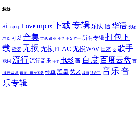
标签
专辑
下载
华语
mp
ai
Love
ts
乐队
信
ip
app
发烧
合集
打包下
所有专辑
可以
老歌
吉他
商业
少女
广告
小学
无损
载
歌手
无损FLAC
无损WAV
日本
摇滚
朵
百度
流行
百度云盘
电影
流行音乐
画
歌词
百
环球
音乐
音
群星
艺术
经典
度云网盘
百度云网盘下载
试音王
视频
乐专辑