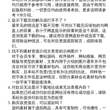
均只能用于参考学习用，请勿直接商用。若由于商用引
起版权纠纷，一切责任均由使用者承担。更多说明请参
考 VIP介绍。
提示下载完但解压或打开不了？
最常见的情况是下载不完整: 可对比下载完压缩包的与网
盘上的容量，若小于网盘提示的容量则是这个原因。这
是浏览器下载的bug，建议用百度网盘软件或迅雷下载。
若排除这种情况，可在对应资源底部留言，或联络我
们。
找不到素材资源介绍文章里的示例图片？
对于会员专享、整站源码、程序插件、网站模板、网页
模版等类型的素材，文章内用于介绍的图片通常并不包
含在对应可供下载素材包内。这些相关商业图片需另外
购买，且本站不负责(也没有办法)找到出处。 同样地一
些字体文件也是这种情况，但部分素材会在素材包内有
一份字体下载链接清单。
付款后无法显示下载地址或者无法查看内容？
如果您已经成功付款但是网站没有弹出成功提示，请联
系站长提供付款信息为您处理
购买该资源后，可以退款吗？
源码素材属于虚拟商品，具有可复制性，可传播性，一