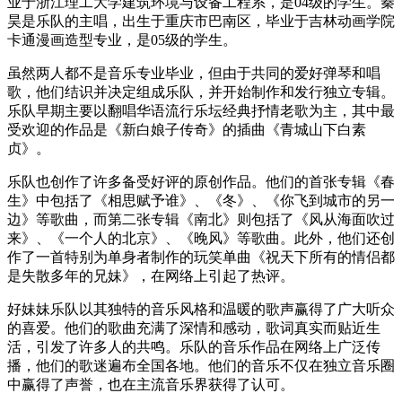
业于浙江理工大学建筑环境与设备工程系，是04级的学生。秦
昊是乐队的主唱，出生于重庆市巴南区，毕业于吉林动画学院
卡通漫画造型专业，是05级的学生。
虽然两人都不是音乐专业毕业，但由于共同的爱好弹琴和唱
歌，他们结识并决定组成乐队，并开始制作和发行独立专辑。
乐队早期主要以翻唱华语流行乐坛经典抒情老歌为主，其中最
受欢迎的作品是《新白娘子传奇》的插曲《青城山下白素
贞》。
乐队也创作了许多备受好评的原创作品。他们的首张专辑《春
生》中包括了《相思赋予谁》、《冬》、《你飞到城市的另一
边》等歌曲，而第二张专辑《南北》则包括了《风从海面吹过
来》、《一个人的北京》、《晚风》等歌曲。此外，他们还创
作了一首特别为单身者制作的玩笑单曲《祝天下所有的情侣都
是失散多年的兄妹》，在网络上引起了热评。
好妹妹乐队以其独特的音乐风格和温暖的歌声赢得了广大听众
的喜爱。他们的歌曲充满了深情和感动，歌词真实而贴近生
活，引发了许多人的共鸣。乐队的音乐作品在网络上广泛传
播，他们的歌迷遍布全国各地。他们的音乐不仅在独立音乐圈
中赢得了声誉，也在主流音乐界获得了认可。