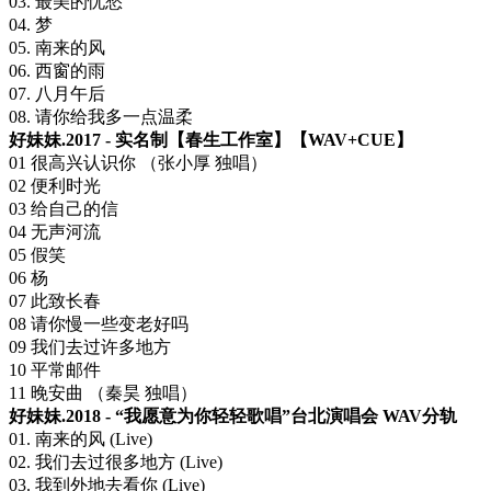
03. 最美的忧愁
04. 梦
05. 南来的风
06. 西窗的雨
07. 八月午后
08. 请你给我多一点温柔
好妹妹.2017 - 实名制【春生工作室】【WAV+CUE】
01 很高兴认识你 （张小厚 独唱）
02 便利时光
03 给自己的信
04 无声河流
05 假笑
06 杨
07 此致长春
08 请你慢一些变老好吗
09 我们去过许多地方
10 平常邮件
11 晚安曲 （秦昊 独唱）
好妹妹.2018 - “我愿意为你轻轻歌唱”台北演唱会 WAV分轨
01. 南来的风 (Live)
02. 我们去过很多地方 (Live)
03. 我到外地去看你 (Live)