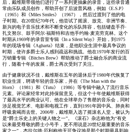
后，戴维斯带领他们进行了一系列更抽象的录音，这些录音通
常由乐队成员创作，帮助开创了后波普风格，例如《E.S.P》
（1965）和《Miles Smiles》（1967），然后过渡到了他的电
子时期。在20世纪70年代，他尝试了摇滚、放克、非洲节奏、
新兴的电子音乐技术和不断变化的乐队阵容，包括键盘手乔·
扎文努尔、鼓手阿尔·福斯特和吉他手约翰·麦克劳克林。这个
时期从1969年的录音室专辑《In a Silent Way》开始，到1975
年的现场专辑《Agharta》结束，是他职业生涯中最具争议的
时期，使许多爵士乐人感到疏远和挑战。他在1970年发行的百
万销量专辑《Bitches Brew》帮助推动了爵士融合乐的商业流
行，随着十年的发展，爵士再次受到了关注。
由于健康状况不佳，戴维斯在五年的退休后于1980年代恢复了
职业生涯，聘请年轻的音乐家，并在《The Man with the
Horn》（1981）和《Tutu》（1986）等专辑中融入了流行音乐
元素。评论家经常对此持保留意见，但这个十年使戴维斯获得
了最高水平的商业认可。他在全球举办了售罄的音乐会，同时
涉足视觉艺术、电影和电视工作，直到1991年因中风、肺炎和
呼吸衰竭而去世。2006年，戴维斯入选了摇滚名人堂，被认为
是“爵士乐史上的关键人物之一”。《滚石》杂志称他为“有史
以来最受尊敬的爵士小号手，更不用说是20世纪最重要的音乐
家之一”，杰拉尔德·厄利称他无可争议地是那个时期最具影响