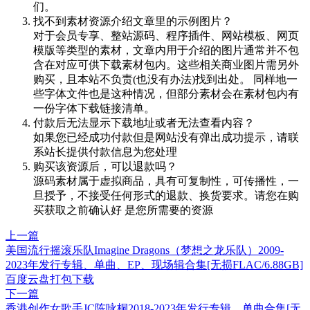
们。
找不到素材资源介绍文章里的示例图片？
对于会员专享、整站源码、程序插件、网站模板、网页
模版等类型的素材，文章内用于介绍的图片通常并不包
含在对应可供下载素材包内。这些相关商业图片需另外
购买，且本站不负责(也没有办法)找到出处。 同样地一
些字体文件也是这种情况，但部分素材会在素材包内有
一份字体下载链接清单。
付款后无法显示下载地址或者无法查看内容？
如果您已经成功付款但是网站没有弹出成功提示，请联
系站长提供付款信息为您处理
购买该资源后，可以退款吗？
源码素材属于虚拟商品，具有可复制性，可传播性，一
旦授予，不接受任何形式的退款、换货要求。请您在购
买获取之前确认好 是您所需要的资源
上一篇
美国流行摇滚乐队Imagine Dragons（梦想之龙乐队）2009-
2023年发行专辑、单曲、EP、现场辑合集[无损FLAC/6.88GB]
百度云盘打包下载
下一篇
香港创作女歌手JC陈咏桐2018-2023年发行专辑、单曲合集[无