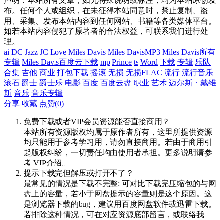
声明：本站所有文章，如无特殊说明或标注，均为本站原创发
布。任何个人或组织，在未征得本站同意时，禁止复制、盗
用、采集、发布本站内容到任何网站、书籍等各类媒体平台。
如若本站内容侵犯了原著者的合法权益，可联系我们进行处
理。
ai
DC
Jazz
JC
Love
Miles Davis
Miles DavisMP3
Miles Davis所有
专辑
Miles Davis百度云下载
mp
Prince
ts
Word
下载
专辑
乐队
合集
吉他
商业
打包下载
摇滚
无损
无损FLAC
流行
流行音乐
滚石
爵士
爵士乐
电影
百度
百度云盘
职业
艺术
迈尔斯・戴维
斯
音乐
音乐专辑
分享
收藏
点赞(
0
)
免费下载或者VIP会员资源能否直接商用？
本站所有资源版权均属于原作者所有，这里所提供资源
均只能用于参考学习用，请勿直接商用。若由于商用引
起版权纠纷，一切责任均由使用者承担。更多说明请参
考 VIP介绍。
提示下载完但解压或打开不了？
最常见的情况是下载不完整: 可对比下载完压缩包的与网
盘上的容量，若小于网盘提示的容量则是这个原因。这
是浏览器下载的bug，建议用百度网盘软件或迅雷下载。
若排除这种情况，可在对应资源底部留言，或联络我