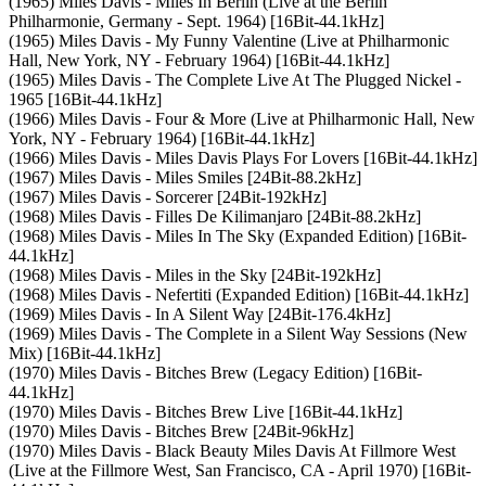
(1965) Miles Davis - Miles In Berlin (Live at the Berlin
Philharmonie, Germany - Sept. 1964) [16Bit-44.1kHz]
(1965) Miles Davis - My Funny Valentine (Live at Philharmonic
Hall, New York, NY - February 1964) [16Bit-44.1kHz]
(1965) Miles Davis - The Complete Live At The Plugged Nickel -
1965 [16Bit-44.1kHz]
(1966) Miles Davis - Four & More (Live at Philharmonic Hall, New
York, NY - February 1964) [16Bit-44.1kHz]
(1966) Miles Davis - Miles Davis Plays For Lovers [16Bit-44.1kHz]
(1967) Miles Davis - Miles Smiles [24Bit-88.2kHz]
(1967) Miles Davis - Sorcerer [24Bit-192kHz]
(1968) Miles Davis - Filles De Kilimanjaro [24Bit-88.2kHz]
(1968) Miles Davis - Miles In The Sky (Expanded Edition) [16Bit-
44.1kHz]
(1968) Miles Davis - Miles in the Sky [24Bit-192kHz]
(1968) Miles Davis - Nefertiti (Expanded Edition) [16Bit-44.1kHz]
(1969) Miles Davis - In A Silent Way [24Bit-176.4kHz]
(1969) Miles Davis - The Complete in a Silent Way Sessions (New
Mix) [16Bit-44.1kHz]
(1970) Miles Davis - Bitches Brew (Legacy Edition) [16Bit-
44.1kHz]
(1970) Miles Davis - Bitches Brew Live [16Bit-44.1kHz]
(1970) Miles Davis - Bitches Brew [24Bit-96kHz]
(1970) Miles Davis - Black Beauty Miles Davis At Fillmore West
(Live at the Fillmore West, San Francisco, CA - April 1970) [16Bit-