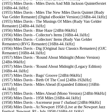
(1955) Miles Davis - Miles Davis And Milt Jackson QuintetSextet
[16Bit-44.1kHz]
(1955) Miles Davis - Miles The New Miles Davis Quintet [Rudy
Van Gelder Remaster] (Digital eBooklet Version) [16Bit-44.1kHz]
(1955) Miles Davis - The Musings Of Miles (Rudy Van Gelder
Remaster) [24Bit-44.1kHz]
(1956) Miles Davis - Blue Haze [24Bit-96kHz]
(1956) Miles Davis - Collector's Items [16Bit-44.1kHz]
(1956) Miles Davis - Collectors' Items (Rudy Van Gelder
Remasters) (RVG Remaster) [16Bit-44.1kHz]
(1956) Miles Davis - Dig [Original Jazz Classics Remasters] (OJC
Remaster) [16Bit-44.1kHz]
(1957) Miles Davis - 'Round About Midnight (Mono Version)
[24Bit-96kHz]
(1957) Miles Davis - 'Round About Midnight (Legacy Edition)
[16Bit-44.1kHz]
(1957) Miles Davis - Bags' Groove [24Bit-96kHz]
(1957) Miles Davis - Birth Of The Cool [24Bit-192kHz]
(1957) Miles Davis - Miles Ahead (Expanded Edition) [16Bit-
44.1kHz]
(1957) Miles Davis - Miles Ahead (Mono Version) [24Bit-96kHz]
(1958) Miles Davis - 1958 Miles [16Bit-44.1kHz]
(1958) Miles Davis - Ascenseur pour l' chafaud [24Bit-96kHz]
(1958) Miles Davis - At Newport 1958 (Live at the Newport Jazz
Festival, Newport, RI - July 1958) [16Bit-44.1kHz]