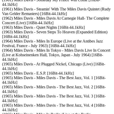
44.1kHz]
(1961) Miles Davis - Steamin' With The Miles Davis Quintet (Rudy
Van Gelder Remasters) [16Bit-44.1kHz]
(1962) Miles Davis - Miles Davis At Carnegie Hall- The Complete
Concert (Live) [16Bit-44.1kHz]
(1963) Miles Davis - Quiet Nights [16Bit-44.1kHz]
(1963) Miles Davis - Seven Steps To Heaven (Expanded Edition)
[16Bit-44.1kHz]
(1964) Miles Davis - Miles In Europe (Live at the Antibes Jazz
Festival, France - July 1963) [16Bit-44.1kHz]
(1964) Miles Davis - Miles In Tokyo - Miles Davis Live In Concert
(Live at Kohseinenken Hall, Tokyo, Japan - July 1964) [16Bit-
44.1kHz]
(1965) Miles Davis - At Plugged Nickel, Chicago (Live) [16Bit-
44.1kHz]
(1965) Miles Davis - E.S.P. [16Bit-44.1kHz]
(1965) Miles Davis - Miles Davis - The Best Jazz, Vol. 1 [16Bit-
44.1kHz]
(1965) Miles Davis - Miles Davis - The Best Jazz, Vol. 2 [16Bit-
44.1kHz]
(1965) Miles Davis - Miles Davis - The Best Jazz, Vol. 3 [16Bit-
44.1kHz]
(1965) Miles Davis - Miles Davis - The Best Jazz, Vol. 4 [16Bit-
44.1kHz]