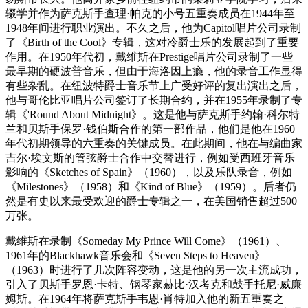
辍学并作为萨克斯手查理·帕克的小号五重奏成员在1944年至
1948年间进行职业演出。不久之后，他为Capitol唱片公司录制
了《Birth of the Cool》专辑，这对冷爵士乐的发展起到了重要
作用。在1950年代初，戴维斯在Prestige唱片公司录制了一些
最早期的硬波普音乐，但由于海洛因上瘾，他的录音工作显得
有些杂乱。在纽波特爵士音乐节上广受好评的复出演出之后，
他与哥伦比亚唱片公司签订了长期合约，并在1955年录制了专
辑《'Round About Midnight》。这是他与萨克斯手约翰·科尔特
兰和贝斯手保罗·钱伯斯合作的第一部作品，他们是他在1960
年代初期领导的六重奏的关键成员。在此期间，他在与编曲家
吉尔·埃文斯的管弦爵士合作中交替进行，例如受西班牙音乐
影响的《Sketches of Spain》（1960），以及乐队录音，例如
《Milestones》（1958）和《Kind of Blue》（1959）。后者仍
然是有史以来最受欢迎的爵士专辑之一，在美国销售超过500
万张。
戴维斯在录制《Someday My Prince Will Come》（1961）、
1961年的Blackhawk音乐会和《Seven Steps to Heaven》
（1963）时进行了几次阵容变动，这是他的另一次主流成功，
引入了贝斯手罗恩·卡特、钢琴家赫比·汉考克和鼓手托尼·威廉
姆斯。在1964年将萨克斯手韦恩·肖特加入他的新五重奏之