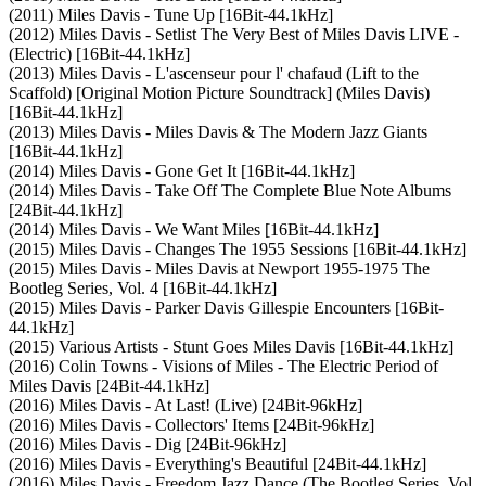
(2011) Miles Davis - Tune Up [16Bit-44.1kHz]
(2012) Miles Davis - Setlist The Very Best of Miles Davis LIVE -
(Electric) [16Bit-44.1kHz]
(2013) Miles Davis - L'ascenseur pour l' chafaud (Lift to the
Scaffold) [Original Motion Picture Soundtrack] (Miles Davis)
[16Bit-44.1kHz]
(2013) Miles Davis - Miles Davis & The Modern Jazz Giants
[16Bit-44.1kHz]
(2014) Miles Davis - Gone Get It [16Bit-44.1kHz]
(2014) Miles Davis - Take Off The Complete Blue Note Albums
[24Bit-44.1kHz]
(2014) Miles Davis - We Want Miles [16Bit-44.1kHz]
(2015) Miles Davis - Changes The 1955 Sessions [16Bit-44.1kHz]
(2015) Miles Davis - Miles Davis at Newport 1955-1975 The
Bootleg Series, Vol. 4 [16Bit-44.1kHz]
(2015) Miles Davis - Parker Davis Gillespie Encounters [16Bit-
44.1kHz]
(2015) Various Artists - Stunt Goes Miles Davis [16Bit-44.1kHz]
(2016) Colin Towns - Visions of Miles - The Electric Period of
Miles Davis [24Bit-44.1kHz]
(2016) Miles Davis - At Last! (Live) [24Bit-96kHz]
(2016) Miles Davis - Collectors' Items [24Bit-96kHz]
(2016) Miles Davis - Dig [24Bit-96kHz]
(2016) Miles Davis - Everything's Beautiful [24Bit-44.1kHz]
(2016) Miles Davis - Freedom Jazz Dance (The Bootleg Series, Vol.