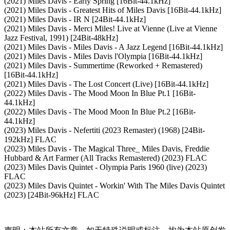
(2021) Miles Davis - Early Spring [16Bit-44.1kHz]
(2021) Miles Davis - Greatest Hits of Miles Davis [16Bit-44.1kHz]
(2021) Miles Davis - IR N [24Bit-44.1kHz]
(2021) Miles Davis - Merci Miles! Live at Vienne (Live at Vienne
Jazz Festival, 1991) [24Bit-48kHz]
(2021) Miles Davis - Miles Davis - A Jazz Legend [16Bit-44.1kHz]
(2021) Miles Davis - Miles Davis l'Olympia [16Bit-44.1kHz]
(2021) Miles Davis - Summertime (Reworked + Remastered)
[16Bit-44.1kHz]
(2021) Miles Davis - The Lost Concert (Live) [16Bit-44.1kHz]
(2022) Miles Davis - The Mood Moon In Blue Pt.1 [16Bit-
44.1kHz]
(2022) Miles Davis - The Mood Moon In Blue Pt.2 [16Bit-
44.1kHz]
(2023) Miles Davis - Nefertiti (2023 Remaster) (1968) [24Bit-
192kHz] FLAC
(2023) Miles Davis - The Magical Three_ Miles Davis, Freddie
Hubbard & Art Farmer (All Tracks Remastered) (2023) FLAC
(2023) Miles Davis Quintet - Olympia Paris 1960 (live) (2023)
FLAC
(2023) Miles Davis Quintet - Workin' With The Miles Davis Quintet
(2023) [24Bit-96kHz] FLAC