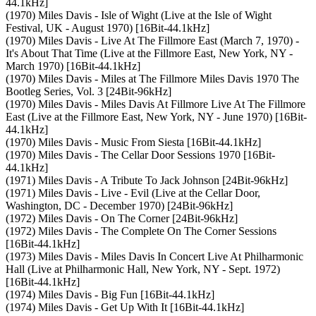
44.1kHz]
(1970) Miles Davis - Isle of Wight (Live at the Isle of Wight
Festival, UK - August 1970) [16Bit-44.1kHz]
(1970) Miles Davis - Live At The Fillmore East (March 7, 1970) -
It's About That Time (Live at the Fillmore East, New York, NY -
March 1970) [16Bit-44.1kHz]
(1970) Miles Davis - Miles at The Fillmore Miles Davis 1970 The
Bootleg Series, Vol. 3 [24Bit-96kHz]
(1970) Miles Davis - Miles Davis At Fillmore Live At The Fillmore
East (Live at the Fillmore East, New York, NY - June 1970) [16Bit-
44.1kHz]
(1970) Miles Davis - Music From Siesta [16Bit-44.1kHz]
(1970) Miles Davis - The Cellar Door Sessions 1970 [16Bit-
44.1kHz]
(1971) Miles Davis - A Tribute To Jack Johnson [24Bit-96kHz]
(1971) Miles Davis - Live - Evil (Live at the Cellar Door,
Washington, DC - December 1970) [24Bit-96kHz]
(1972) Miles Davis - On The Corner [24Bit-96kHz]
(1972) Miles Davis - The Complete On The Corner Sessions
[16Bit-44.1kHz]
(1973) Miles Davis - Miles Davis In Concert Live At Philharmonic
Hall (Live at Philharmonic Hall, New York, NY - Sept. 1972)
[16Bit-44.1kHz]
(1974) Miles Davis - Big Fun [16Bit-44.1kHz]
(1974) Miles Davis - Get Up With It [16Bit-44.1kHz]