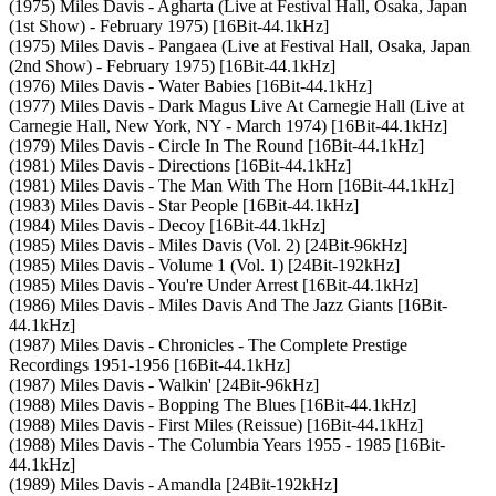
(1975) Miles Davis - Agharta (Live at Festival Hall, Osaka, Japan
(1st Show) - February 1975) [16Bit-44.1kHz]
(1975) Miles Davis - Pangaea (Live at Festival Hall, Osaka, Japan
(2nd Show) - February 1975) [16Bit-44.1kHz]
(1976) Miles Davis - Water Babies [16Bit-44.1kHz]
(1977) Miles Davis - Dark Magus Live At Carnegie Hall (Live at
Carnegie Hall, New York, NY - March 1974) [16Bit-44.1kHz]
(1979) Miles Davis - Circle In The Round [16Bit-44.1kHz]
(1981) Miles Davis - Directions [16Bit-44.1kHz]
(1981) Miles Davis - The Man With The Horn [16Bit-44.1kHz]
(1983) Miles Davis - Star People [16Bit-44.1kHz]
(1984) Miles Davis - Decoy [16Bit-44.1kHz]
(1985) Miles Davis - Miles Davis (Vol. 2) [24Bit-96kHz]
(1985) Miles Davis - Volume 1 (Vol. 1) [24Bit-192kHz]
(1985) Miles Davis - You're Under Arrest [16Bit-44.1kHz]
(1986) Miles Davis - Miles Davis And The Jazz Giants [16Bit-
44.1kHz]
(1987) Miles Davis - Chronicles - The Complete Prestige
Recordings 1951-1956 [16Bit-44.1kHz]
(1987) Miles Davis - Walkin' [24Bit-96kHz]
(1988) Miles Davis - Bopping The Blues [16Bit-44.1kHz]
(1988) Miles Davis - First Miles (Reissue) [16Bit-44.1kHz]
(1988) Miles Davis - The Columbia Years 1955 - 1985 [16Bit-
44.1kHz]
(1989) Miles Davis - Amandla [24Bit-192kHz]