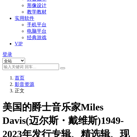
形像设计
教学教材
实用软件
手机平台
电脑平台
经典游戏
VIP
登录
首页
影音资源
正文
美国的爵士音乐家Miles
Davis(迈尔斯・戴维斯)1949-
2023年发行专辑、精选辑、现