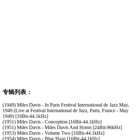
专辑列表：
(1949) Miles Davis - In Paris Festival International de Jazz May,
1949 (Live at Festival International de Jazz, Paris, France - May
1949) [16Bit-44.1kHz]
(1951) Miles Davis - Conception [16Bit-44.1kHz]
(1951) Miles Davis - Miles Davis And Horns [24Bit-96kHz]
(1953) Miles Davis - Volume Two [16Bit-44.1kHz]
(1954) Miles Davis - Blue Haze [16Bit-44.1kHz]