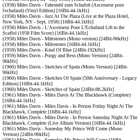
(1958) Miles Davis - Fahrstuhl zum Schafott (Ascenseur pour
l'echafaud) (Vinyl Edition) [16Bit-44.1kHz]
(1958) Miles Davis - Jazz At The Plaza (Live at the Plaza Hotel,
New York, NY - Sept. 1958) [16Bit-44.1kHz]
(1958) Miles Davis - L'Ascenseur Pour L'Echafaud Lift to the
Scaffol (1958 Film Score) [16Bit-44.1kHz]
(1958) Miles Davis - Milestones (Mono version) [24Bit-96kHz]
(1958) Miles Davis - Milestones [16Bit-44.1kHz]
(1959) Miles Davis - Kind Of Blue [24Bit-192kHz]
(1959) Miles Davis - Porgy and Bess (Mono Version) [24Bit-
96kHz]
(1960) Miles Davis - Sketches of Spain (Mono Version) [24Bit-
96kHz]
(1960) Miles Davis - Sketches Of Spain (50th Anniversary - Legacy
Edition) [16Bit-44.1kHz]
(1960) Miles Davis - Sketches of Spain [24Bit-88.2kHz]
(1961) Miles Davis - Miles Davis At The Blackhawk (Complete)
[16Bit-44.1kHz]
(1961) Miles Davis - Miles Davis - In Person Friday Night At The
Blackhawk, Complete [16Bit-44.1kHz]
(1961) Miles Davis - Miles Davis - In Person Saturday Night At The
Blackhawk, Complete (Live Album Version) [16Bit-44.1kHz]
(1961) Miles Davis - Someday My Prince Will Come (Mono
Version) [24Bit-96kHz]
(1961) Miles Davis - Someday My Prince Will Come [16Bit-