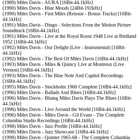
(1989) Miles Davis - AURA [16Bit-44.1kHz]
(1990) Miles Davis - Blue Moods [24Bit-192kHz]
(1990) Miles Davis - First Miles (Reissue - Bonus Tracks) [16Bit-
44.1kHz]
(1991) Miles Davis - Dingo - Selections From the Motion Picture
Soundtrack [16Bit-44.1kHz]
(1991) Miles Davis - Live at the Royal Roost 1948 Live at Birdland
1952 [16Bit-44.1kHz]
(1992) Miles Davis - Our Delight (Live - Instrumental) [16Bit-
44.1kHz]
(1992) Miles Davis - The Best Of Miles Davis [16Bit-44.1kHz]
(1993) Miles Davis - Miles & Quincy Live at Montreux (Live
Version) [16Bit-44.1kHz]
(1993) Miles Davis - The Blue Note And Capitol Recordings
[16Bit-44.1kHz]
(1995) Miles Davis - Stockholm 1960 Complete [16Bit-44.1kHz]
(1996) Miles Davis - Ballads And Blues [16Bit-44.1kHz]
(1996) Miles Davis - Bluing Miles Davis Plays The Blues [16Bit-
44.1kHz]
(1996) Miles Davis - Live Around the World [16Bit-44.1kHz]
(1996) Miles Davis - Miles Davis - Gil Evans - The Complete
Columbia Studio Recordings [16Bit-44.1kHz]
(1998) Miles Davis - Jazz Profile [16Bit-44.1kHz]
(1998) Miles Davis - Jazz Showcase [16Bit-44.1kHz]
(1998) Miles Davis - Quintet 1965-68 - The Complete Columbia