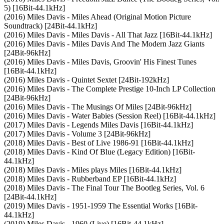
5) [16Bit-44.1kHz]
(2016) Miles Davis - Miles Ahead (Original Motion Picture
Soundtrack) [24Bit-44.1kHz]
(2016) Miles Davis - Miles Davis - All That Jazz [16Bit-44.1kHz]
(2016) Miles Davis - Miles Davis And The Modern Jazz Giants
[24Bit-96kHz]
(2016) Miles Davis - Miles Davis, Groovin' His Finest Tunes
[16Bit-44.1kHz]
(2016) Miles Davis - Quintet Sextet [24Bit-192kHz]
(2016) Miles Davis - The Complete Prestige 10-Inch LP Collection
[24Bit-96kHz]
(2016) Miles Davis - The Musings Of Miles [24Bit-96kHz]
(2016) Miles Davis - Water Babies (Session Reel) [16Bit-44.1kHz]
(2017) Miles Davis - Legends Miles Davis [16Bit-44.1kHz]
(2017) Miles Davis - Volume 3 [24Bit-96kHz]
(2018) Miles Davis - Best of Live 1986-91 [16Bit-44.1kHz]
(2018) Miles Davis - Kind Of Blue (Legacy Edition) [16Bit-
44.1kHz]
(2018) Miles Davis - Miles plays Miles [16Bit-44.1kHz]
(2018) Miles Davis - Rubberband EP [16Bit-44.1kHz]
(2018) Miles Davis - The Final Tour The Bootleg Series, Vol. 6
[24Bit-44.1kHz]
(2019) Miles Davis - 1951-1959 The Essential Works [16Bit-
44.1kHz]
(2019) Miles Davis - 1960 (Live) [16Bit-44.1kHz]