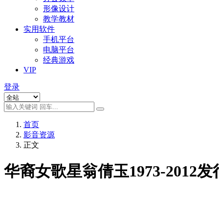
形像设计
教学教材
实用软件
手机平台
电脑平台
经典游戏
VIP
登录
首页
影音资源
正文
华裔女歌星翁倩玉1973-2012