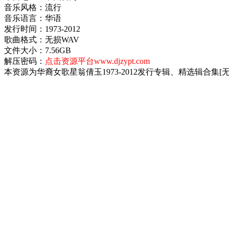
音乐风格：流行
音乐语言：华语
发行时间：1973-2012
歌曲格式：无损WAV
文件大小：7.56GB
解压密码：
点击资源平台www.djzypt.com
本资源为华裔女歌星翁倩玉1973-2012发行专辑、精选辑合集[