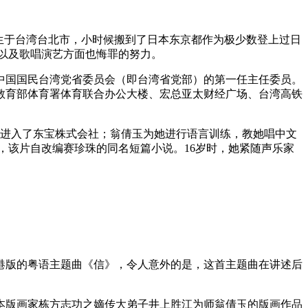
。她出生于台湾台北市，小时候搬到了日本东京都作为极少数登上过日
以及歌唱演艺方面也悔罪的努力。
是中国国民台湾党省委员会（即台湾省党部）的第一任主任委员。
教育部体育署体育联合办公大楼、宏总亚太财经广场、台湾高铁
玉进入了东宝株式会社；翁倩玉为她进行语言训练，教她唱中文
演出，该片自改编赛珍珠的同名短篇小说。16岁时，她紧随声乐家
香港版的粤语主题曲《信》，令人意外的是，这首主题曲在讲述后
日本版画家栋方志功之嫡传大弟子井上胜江为师翁倩玉的版画作品