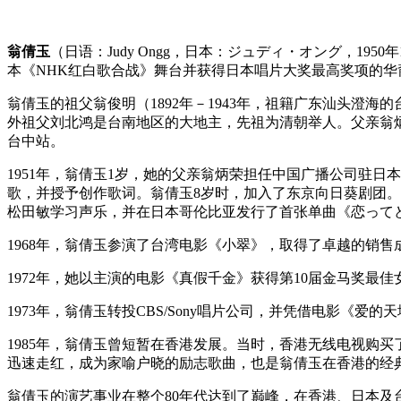
翁倩玉
（日语：Judy Ongg，日本：ジュディ・オング，
本《NHK红白歌合战》舞台并获得日本唱片大奖最高奖项的
翁倩玉的祖父翁俊明（1892年－1943年，祖籍广东汕头
外祖父刘北鸿是台南地区的大地主，先祖为清朝举人。
父亲翁
台中站。
1951年，翁倩玉1岁，她的父亲翁炳荣担任中国广播公司驻
歌，并授予创作歌词。翁倩玉8岁时，加入了东京向日葵剧团。11
松田敏学习声乐，并在日本哥伦比亚发行了首张单曲《恋って
1968年，翁倩玉参演了台湾电影《小翠》，取得了卓越的销售
1972年，她以主演的电影《真假千金》获得第10届金马奖最佳
1973年，翁倩玉转投CBS/Sony唱片公司，并凭借电影《爱
1985年，翁倩玉曾短暂在香港发展。当时，香港无线电视购
迅速走红，成为家喻户晓的励志歌曲，也是翁倩玉在香港的经
翁倩玉的演艺事业在整个80年代达到了巅峰，在香港、日本及