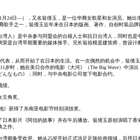
1950年1月24日—），又名翁倩玉，是一位华裔女歌星和女演员
华裔歌手之一，翁倩玉近年来在日本的版画、著作、自创时装品牌
澄海的台湾人）是中央参与同盟会的台籍人士和抗日台湾人，同时也
炳荣是台湾早期重要的媒体推手。
兄长翁祖模是建筑师，曾设计
日本代表，从而开始了在日本的生活。在一次偶然的机会中，翁倩
岁时，她在美日合作的电影《大河》（The Big Wave）中
どんなもの》；同时，与中央电影公司签下电影合约。
成绩。
女主角奖。
的天地》获得了东南亚电影节特别演技奖。
买了日本影片《阿信的故事》并在午后播放。翁倩玉原创演唱了
典之作。
台湾都备受欢迎。她从25岁开始正式涉足足版绘画领域，后拜