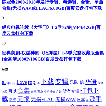
陈冠希2000-2018年发行专辑、精选辑、合辑、单曲
合集[无损WAV或FLAC/6.68GB]百度云盘打包下载
9
经典电视连续《大宅门》1-2季72集[MP4/42GB]百
度云盘打包下载
10
经典美剧-权谋神剧《纸牌屋》1-6季完整收藏版全集
[全高清1080P/106GB]百度云盘打包下载
标签
专辑
下载
华语
mp
ai
Love
ts
乐队
信
ip
app
发烧
合集
打包下
所有专辑
可以
老歌
吉他
商业
少女
广告
小学
无损
载
歌手
无损FLAC
无损WAV
日本
摇滚
朵