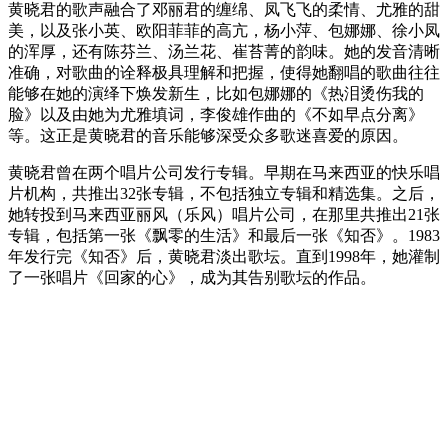
黄晓君的歌声融合了邓丽君的缠绵、凤飞飞的柔情、尤雅的甜
美，以及张小英、欧阳菲菲的高亢，杨小萍、包娜娜、徐小凤
的浑厚，还有陈芬兰、汤兰花、崔苔菁的韵味。她的发音清晰
准确，对歌曲的诠释极具理解和把握，使得她翻唱的歌曲往往
能够在她的演绎下焕发新生，比如包娜娜的《热泪烫伤我的
脸》以及由她为尤雅填词，李俊雄作曲的《不如早点分离》
等。这正是黄晓君的音乐能够深受众多歌迷喜爱的原因。
黄晓君曾在两个唱片公司发行专辑。早期在马来西亚的快乐唱
片机构，共推出32张专辑，不包括独立专辑和精选集。之后，
她转投到马来西亚丽风（乐风）唱片公司，在那里共推出21张
专辑，包括第一张《飘零的生活》和最后一张《知否》。1983
年发行完《知否》后，黄晓君淡出歌坛。直到1998年，她灌制
了一张唱片《回家的心》，成为其告别歌坛的作品。