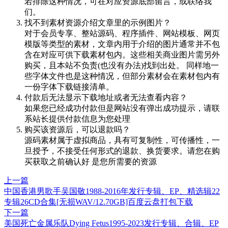
若排除这种情况，可在对应资源底部留言，或联络我
们。
找不到素材资源介绍文章里的示例图片？
对于会员专享、整站源码、程序插件、网站模板、网页
模版等类型的素材，文章内用于介绍的图片通常并不包
含在对应可供下载素材包内。这些相关商业图片需另外
购买，且本站不负责(也没有办法)找到出处。 同样地一
些字体文件也是这种情况，但部分素材会在素材包内有
一份字体下载链接清单。
付款后无法显示下载地址或者无法查看内容？
如果您已经成功付款但是网站没有弹出成功提示，请联
系站长提供付款信息为您处理
购买该资源后，可以退款吗？
源码素材属于虚拟商品，具有可复制性，可传播性，一
旦授予，不接受任何形式的退款、换货要求。请您在购
买获取之前确认好 是您所需要的资源
上一篇
中国香港男歌手吴国敬1988-2016年发行专辑、EP、精选辑22
专辑26CD合集[无损WAV/12.70GB]百度云盘打包下载
下一篇
美国死亡金属乐队Dying Fetus1995-2023发行专辑、合辑、EP