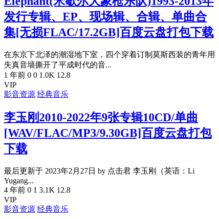
Elephant(米歇尔大象枪乐队)1993-2013年
发行专辑、EP、现场辑、合辑、单曲合
集[无损FLAC/17.2GB]百度云盘打包下载
在东京下北泽的潮湿地下室，四个穿着订制莫斯西装的青年用
失真音墙撕开了平成时代的音...
1 年前
0
0
1.0K
12.8
VIP
影音资源
经典音乐
李玉刚2010-2022年9张专辑10CD/单曲
[WAV/FLAC/MP3/9.30GB]百度云盘打包
下载
最后更新于 2023年2月27日 by 点击君 李玉刚（英语：Li
Yugang...
4 年前
0
1
3.1K
12.8
VIP
影音资源
经典音乐