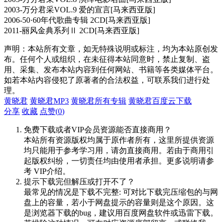
2003-万分君采VOL.9 爱的宣言[马来西亚版]
2006-50·60年代歌曲专辑 2CD[马来西亚版]
2011-丽风金典系列Ⅱ 2CD[马来西亚版]
声明：本站所有文章，如无特殊说明或标注，均为本站原创发
布。任何个人或组织，在未征得本站同意时，禁止复制、盗
用、采集、发布本站内容到任何网站、书籍等各类媒体平台。
如若本站内容侵犯了原著者的合法权益，可联系我们进行处
理。
黄晓君
黄晓君MP3
黄晓君所有专辑
黄晓君百度云下载
分享
收藏
点赞(
0
)
免费下载或者VIP会员资源能否直接商用？
本站所有资源版权均属于原作者所有，这里所提供资源
均只能用于参考学习用，请勿直接商用。若由于商用引
起版权纠纷，一切责任均由使用者承担。更多说明请参
考 VIP介绍。
提示下载完但解压或打开不了？
最常见的情况是下载不完整: 可对比下载完压缩包的与网
盘上的容量，若小于网盘提示的容量则是这个原因。这
是浏览器下载的bug，建议用百度网盘软件或迅雷下载。