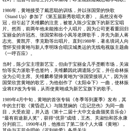
1986年，黄翊接受了戴思聪的训练，并以张国荣的快歌
《Stand Up》参加了《第五届新秀歌唱大赛》。虽然没有夺
冠，但引起了关维麟的注意，被签入陈少宝旗下的新艺宝唱
片。然而，前两年他未能推出个人唱片，因为公司更看重回归
宝丽金的许冠杰、张国荣和徐小凤等老牌歌手，并先为新人蒋
志光、黄凯芹、李克勤等出唱片。直到1988年，著名填词人向
雪怀安排黄翊与新人李明珠合唱汉城奥运的无线电视版主题曲
《一呼百应》。
当时，陈少宝主理新艺宝，但由于宝丽金几乎垄断市场，关淑
怡等实力派歌手也签约，关维麟因此调遣陈少宝，并任命林振
业为公司主席。关维麟希望捧黄翊为“张国荣接班人”，因为张
国荣欣赏黄翊的歌艺，为他创作了《太阳伞下》一曲，使林振
业将EP改为专辑，从而使黄翊成为新艺宝旗下的歌手。
1989年4月中旬，黄翊的首张专辑《冬季等到夏季》发布，其
中的主打歌《黄昏恋人》与陈慧娴的《忘记悲伤》为同一曲
目，大受欢迎，并入选《第十二届十大中文金曲颁奖音乐会》
“最有前途新人奖”，获得“优异”成绩，王杰、关淑怡和苏永康
分列前三。1990年4月，他推出了第二张个人大碟《黄翊》，
其中与王菲合唱的《迟到的爱》备受关注。