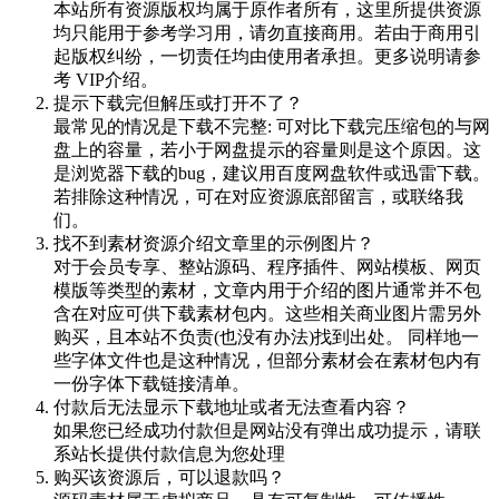
本站所有资源版权均属于原作者所有，这里所提供资源
均只能用于参考学习用，请勿直接商用。若由于商用引
起版权纠纷，一切责任均由使用者承担。更多说明请参
考 VIP介绍。
提示下载完但解压或打开不了？
最常见的情况是下载不完整: 可对比下载完压缩包的与网
盘上的容量，若小于网盘提示的容量则是这个原因。这
是浏览器下载的bug，建议用百度网盘软件或迅雷下载。
若排除这种情况，可在对应资源底部留言，或联络我
们。
找不到素材资源介绍文章里的示例图片？
对于会员专享、整站源码、程序插件、网站模板、网页
模版等类型的素材，文章内用于介绍的图片通常并不包
含在对应可供下载素材包内。这些相关商业图片需另外
购买，且本站不负责(也没有办法)找到出处。 同样地一
些字体文件也是这种情况，但部分素材会在素材包内有
一份字体下载链接清单。
付款后无法显示下载地址或者无法查看内容？
如果您已经成功付款但是网站没有弹出成功提示，请联
系站长提供付款信息为您处理
购买该资源后，可以退款吗？