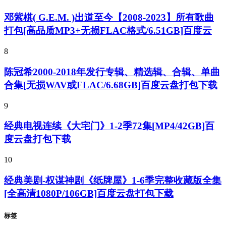
邓紫棋( G.E.M. )出道至今【2008-2023】所有歌曲
打包[高品质MP3+无损FLAC格式/6.51GB]百度云
8
陈冠希2000-2018年发行专辑、精选辑、合辑、单曲
合集[无损WAV或FLAC/6.68GB]百度云盘打包下载
9
经典电视连续《大宅门》1-2季72集[MP4/42GB]百
度云盘打包下载
10
经典美剧-权谋神剧《纸牌屋》1-6季完整收藏版全集
[全高清1080P/106GB]百度云盘打包下载
标签