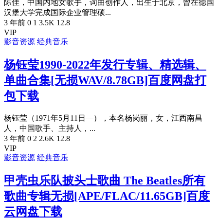
陈佳，中国内地女歌手，词曲创作人，出生于北京，曾在德国
汉堡大学完成国际企业管理硕...
3 年前
0
1
3.5K
12.8
VIP
影音资源
经典音乐
杨钰莹1990-2022年发行专辑、精选辑、
单曲合集[无损WAV/8.78GB]百度网盘打
包下载
杨钰莹（1971年5月11日—），本名杨岗丽，女，江西南昌
人，中国歌手、主持人，...
3 年前
0
2
2.6K
12.8
VIP
影音资源
经典音乐
甲壳虫乐队披头士歌曲 The Beatles所有
歌曲专辑无损[APE/FLAC/11.65GB]百度
云网盘下载