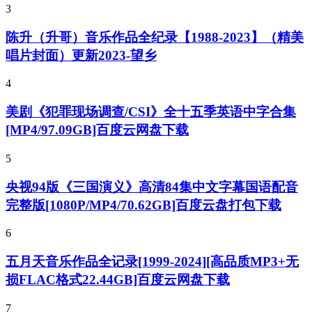
3
陈升（升哥）音乐作品全纪录【1988-2023】（精美
唱片封面）更新2023-望乡
4
美剧《犯罪现场调查/CSI》全十五季英语中字合集
[MP4/97.09GB]百度云网盘下载
5
央视94版《三国演义》高清84集中文字幕国语配音
完整版[1080P/MP4/70.62GB]百度云盘打包下载
6
五月天音乐作品全记录[1999-2024][高品质MP3+无
损FLAC格式22.44GB]百度云网盘下载
7