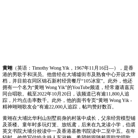
黄翊
（英语：Timothy Wong Yik，1967年11月16日—），是香
港的男歌手和演员。他曾经在大埔墟街市及熟食中心开设大牌
档，并目前在同区锦石新村经营餐厅“105冰室”。此外，他还
拥有一个名为“黄翊 Wong Yik”的YouTube频道，经常邀请嘉宾
同台唱歌。截至2022年10月20日，该频道已有逾11,800人追
踪，片均点击率数千。此外，他的面书专页“黄翊 Wong Yik -
精神翊翊歌友会”有逾22,000人追踪，帖均赞好数百。
黄翊在大埔比华利山别墅前身的村落中成长，父亲经营模型铺
及茶楼。童年时多玩灯笼、放纸鸢，后来在九龙读小学，伯裘
英文书院大埔分校读中一及香港基教书院读中二至中五。在年
轻时，他曾写信给主持人车淑梅，希望能跟随戴思聪学唱歌。