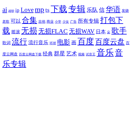
专辑
下载
华语
mp
ai
Love
ts
乐队
信
ip
app
发烧
合集
打包下
所有专辑
可以
老歌
吉他
商业
少女
广告
小学
无损
载
歌手
无损FLAC
无损WAV
日本
摇滚
朵
百度
流行
百度云盘
电影
流行音乐
画
歌词
百
环球
音乐
音
群星
艺术
经典
度云网盘
百度云网盘下载
试音王
视频
乐专辑