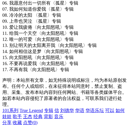
06. 我愿意付出一切所有〈孤星〉专辑
07. 我如何知道你爱我〈孤星〉专辑
08. 冷冷的太阳 〈孤星〉专辑
09. 上帝也哭泣 〈孤星〉专辑
10. 爱让我疲倦〈向太阳怒吼〉专辑
11. 给我一个天空〈向太阳怒吼〉专辑
12. 唯一的可爱〈向太阳怒吼〉专辑
13. 别让明天的太阳离开我〈向太阳怒吼〉专辑
14. 如何相信这是梦〈向太阳怒吼〉专辑
15. 向太阳怒吼〈向太阳怒吼〉专辑
16. 不要再说爱我〈向太阳怒吼〉专辑
17. 不再有我〈向太阳怒吼〉专辑
声明：本站所有文章，如无特殊说明或标注，均为本站原创发
布。任何个人或组织，在未征得本站同意时，禁止复制、盗
用、采集、发布本站内容到任何网站、书籍等各类媒体平台。
如若本站内容侵犯了原著者的合法权益，可联系我们进行处
理。
101系列
True Legend
专辑
信
刘德华
华语
华语乐坛
可以
如何
娃娃
歌手
王杰
经典
背影
音乐
分享
收藏
点赞(
0
)