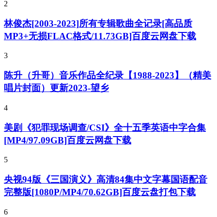
2
林俊杰[2003-2023]所有专辑歌曲全记录[高品质
MP3+无损FLAC格式/11.73GB]百度云网盘下载
3
陈升（升哥）音乐作品全纪录【1988-2023】（精美
唱片封面）更新2023-望乡
4
美剧《犯罪现场调查/CSI》全十五季英语中字合集
[MP4/97.09GB]百度云网盘下载
5
央视94版《三国演义》高清84集中文字幕国语配音
完整版[1080P/MP4/70.62GB]百度云盘打包下载
6