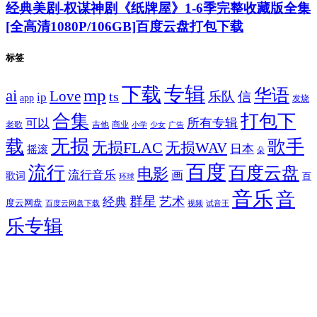
经典美剧-权谋神剧《纸牌屋》1-6季完整收藏版全集
[全高清1080P/106GB]百度云盘打包下载
标签
专辑
下载
华语
mp
ai
Love
ts
乐队
信
ip
app
发烧
合集
打包下
所有专辑
可以
老歌
吉他
商业
少女
广告
小学
无损
载
歌手
无损FLAC
无损WAV
日本
摇滚
朵
百度
流行
百度云盘
电影
流行音乐
画
歌词
百
环球
音乐
音
群星
艺术
经典
度云网盘
百度云网盘下载
试音王
视频
乐专辑