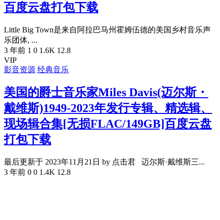
百度云盘打包下载
Little Big Town是来自阿拉巴马州霍姆伍德的美国乡村音乐声
乐团体, ...
3 年前
1
0
1.6K
12.8
VIP
影音资源
经典音乐
美国的爵士音乐家Miles Davis(迈尔斯・
戴维斯)1949-2023年发行专辑、精选辑、
现场辑合集[无损FLAC/149GB]百度云盘
打包下载
最后更新于 2023年11月21日 by 点击君 迈尔斯·戴维斯三...
3 年前
0
0
1.4K
12.8