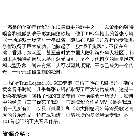
王杰
是80至90年代华语乐坛最重要的歌手之一，以沧桑的独特
嗓音和孤傲的浪子形象闯荡歌坛。他于1987年推出的首张专辑
《一场游戏一场梦》一举成名，随后在飞碟唱片发行的专辑几
乎都取得了巨大成功。他掀起了一股“浪子旋风”，不仅在台
湾，香港，东南亚，甚至当时的中国大陆和海外华人社区，都
因王杰独特的音乐风格而深受吸引。至今，他树立的巨星风范
和典型形象，尚未有第二人可以望其项背。王杰已成为一个传
奇，一个无法被复制的经典。
王杰的“True Legend 101 6CD套装”集结了他在飞碟唱片时期的
黄金音乐时期，几乎每张专辑都取得了巨大销售成功。这是一
份终极精选，包括了他的首张专辑《一场游戏一场梦》，经典
中的经典《忘了你忘了我》，与刘德华合作的MV《是否我真
的一无所有》，以及《孤星》和《向太阳怒吼》等深受歌迷喜
爱的音乐作品，还有成功进军香港乐坛的多张粤语专辑中的
101首必听的王杰音乐作品。
资源介绍：