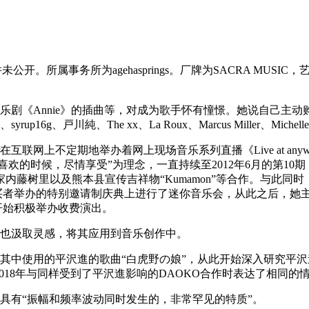
所属事务所为agehasprings。厂牌为SACRA MUSIC，
《Annie》的插曲等，对成为歌手怀有憧憬。她说自己主动购买的第一张
16g、戸川純、The xx、La Roux、Marcus Miller、Michelle 
联网上不定期地举办着网上现场音乐系列直播《Live at anywhere
方，在喜欢的时候，尽情享受”为理念，一直持续至2012年6月的第1
藤树里以及熊本县宣传吉祥物“Kumamon”等合作。与此同时，
卷购买者举办的特别邀请制庆典上进行了迷你音乐会，从此之后，她主要
此后她开始积极举办收费演出。
中也汲取灵感，将其应用到音乐创作中。
欢其中使用的平沢進的歌曲“白虎野の娘”，从此开始深入研究平沢進
018年与同样受到了平沢進影响的DAOKO合作时表达了相同的
音具有“振幅和频率波动同时发生的，非常罕见的特质”。