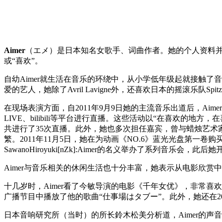
Aimer
（エメ）是日本知名女歌手、词曲作者。她的个人资料并未公开。
或“喜欢”。
自幼Aimer就生活在音乐的环绕中，从小学低年级起就接触了音乐剧
爱的艺人，她除了Avril Lavigne外，还喜欢日本的摇滚乐队Spitz、syrup
在现场表演方面，自2011年9月9日她的主流音乐出道后，Aimer在互
LIVE、bilibili等平台进行直播。这些活动以“在喜欢的地
共进行了35次直播。此外，她也多次担任嘉宾，曾与蜡烛艺术家内
繁。2011年11月5日，她在为动画《NO.6》蓝光光盘第一
SawanoHiroyuki[nZk]:Aimer的名义举办了系列音乐会，
Aimer与音乐相关的休闲生活也十分丰富，她表示从电影欣赏
十几岁时，Aimer看了今敏导演的电影《千年女优》，非常喜
广播节目中播放了他的歌曲“仕事場はタブー”。此外，她还在2
日本音响研究所（当时）的所长鈴木松美分析道，Aimer的声