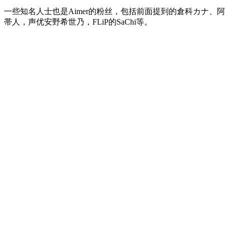
一些知名人士也是Aimer的粉丝，包括前面提到的倉科カナ、阿
帯人，声优安野希世乃，FLiP的SaChi等。