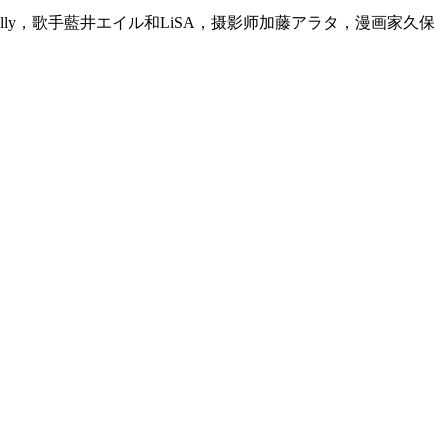
lly，歌手藍井エイル和LiSA，摄影师加藤アラタ，漫画家久保