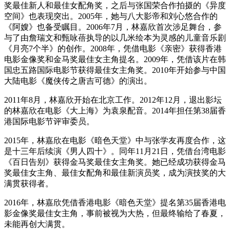
奖最佳新人和最佳女配角奖，之后与张国荣合作拍摄的《异度
空间》也表现突出。2005年，她与八大影帝和刘心悠合作的
《阿嫂》也备受瞩目。2006年7月，林嘉欣首次涉足舞台，参
与了由詹瑞文和甄咏蓓执导的以几米绘本为灵感的儿童音乐剧
《月亮7个半》的创作。2008年，凭借电影《亲密》获得香港
电影金像奖和金马奖最佳女主角提名。2009年，凭借该片在韩
国忠五路国际电影节获得最佳女主角奖。2010年开始参与中国
大陆电影《魔侠传之唐吉可德》的演出。
2011年8月，林嘉欣开始在北京工作。2012年12月，退出影坛
的林嘉欣在电影《大上海》为袁泉配音。2014年担任第38届香
港国际电影节评审委员。
2015年，林嘉欣在电影《暗色天堂》中与张学友再度合作，这
是十三年后续演《男人四十》。同年11月21日，凭借台湾电影
《百日告别》获得金马奖最佳女主角奖。她已经成功获得金马
奖最佳女主角、最佳女配角和最佳新演员奖，成为演技奖的大
满贯获得者。
2016年，林嘉欣凭借香港电影《暗色天堂》提名第35届香港电
影金像奖最佳女主角，事前被视为大热，但最终输给了春夏，
未能再创大满贯。