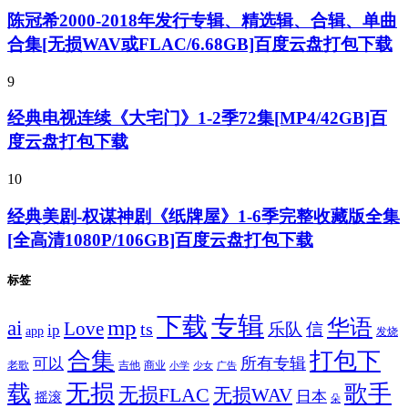
陈冠希2000-2018年发行专辑、精选辑、合辑、单曲
合集[无损WAV或FLAC/6.68GB]百度云盘打包下载
9
经典电视连续《大宅门》1-2季72集[MP4/42GB]百
度云盘打包下载
10
经典美剧-权谋神剧《纸牌屋》1-6季完整收藏版全集
[全高清1080P/106GB]百度云盘打包下载
标签
专辑
下载
华语
mp
ai
Love
ts
乐队
信
ip
app
发烧
合集
打包下
所有专辑
可以
老歌
吉他
商业
少女
广告
小学
无损
载
歌手
无损FLAC
无损WAV
日本
摇滚
朵