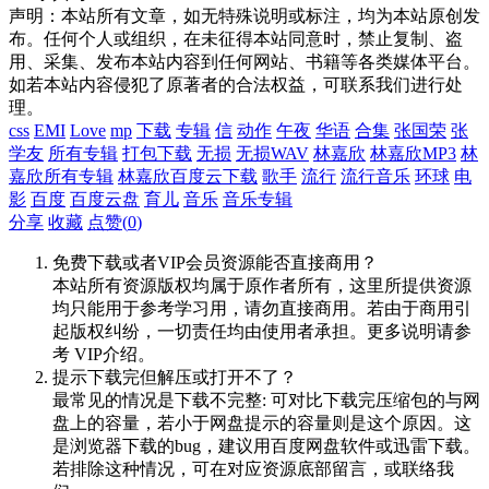
声明：本站所有文章，如无特殊说明或标注，均为本站原创发
布。任何个人或组织，在未征得本站同意时，禁止复制、盗
用、采集、发布本站内容到任何网站、书籍等各类媒体平台。
如若本站内容侵犯了原著者的合法权益，可联系我们进行处
理。
css
EMI
Love
mp
下载
专辑
信
动作
午夜
华语
合集
张国荣
张
学友
所有专辑
打包下载
无损
无损WAV
林嘉欣
林嘉欣MP3
林
嘉欣所有专辑
林嘉欣百度云下载
歌手
流行
流行音乐
环球
电
影
百度
百度云盘
育儿
音乐
音乐专辑
分享
收藏
点赞(
0
)
免费下载或者VIP会员资源能否直接商用？
本站所有资源版权均属于原作者所有，这里所提供资源
均只能用于参考学习用，请勿直接商用。若由于商用引
起版权纠纷，一切责任均由使用者承担。更多说明请参
考 VIP介绍。
提示下载完但解压或打开不了？
最常见的情况是下载不完整: 可对比下载完压缩包的与网
盘上的容量，若小于网盘提示的容量则是这个原因。这
是浏览器下载的bug，建议用百度网盘软件或迅雷下载。
若排除这种情况，可在对应资源底部留言，或联络我