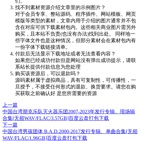
们。
找不到素材资源介绍文章里的示例图片？
对于会员专享、整站源码、程序插件、网站模板、网页
模版等类型的素材，文章内用于介绍的图片通常并不包
含在对应可供下载素材包内。这些相关商业图片需另外
购买，且本站不负责(也没有办法)找到出处。 同样地一
些字体文件也是这种情况，但部分素材会在素材包内有
一份字体下载链接清单。
付款后无法显示下载地址或者无法查看内容？
如果您已经成功付款但是网站没有弹出成功提示，请联
系站长提供付款信息为您处理
购买该资源后，可以退款吗？
源码素材属于虚拟商品，具有可复制性，可传播性，一
旦授予，不接受任何形式的退款、换货要求。请您在购
买获取之前确认好 是您所需要的资源
上一篇
中国台湾朋克乐队灭火器乐团2007-2023年发行专辑、现场辑
合集[无损WAV/FLAC/3.57GB]百度云盘打包下载
下一篇
中国台湾男孩团体 B.A.D.2000-2017发行专辑、单曲合集[无损
WAV/FLAC/1.96GB]百度云盘打包下载