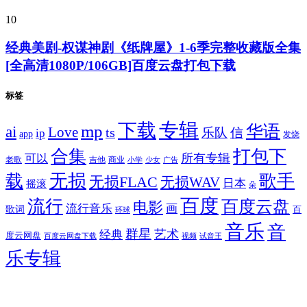
10
经典美剧-权谋神剧《纸牌屋》1-6季完整收藏版全集
[全高清1080P/106GB]百度云盘打包下载
标签
专辑
下载
华语
mp
ai
Love
ts
乐队
信
ip
app
发烧
合集
打包下
所有专辑
可以
老歌
吉他
商业
少女
广告
小学
无损
载
歌手
无损FLAC
无损WAV
日本
摇滚
朵
百度
流行
百度云盘
电影
流行音乐
画
歌词
百
环球
音乐
音
群星
艺术
经典
度云网盘
百度云网盘下载
试音王
视频
乐专辑