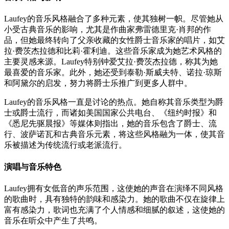
Laufey的音乐风格融合了多种元素，使其独树一帜。尽管她从
小受古典音乐的影响，尤其是作曲家弗雷德里克·肖邦的作
品，但她最终转向了父亲收藏的女性爵士音乐家的唱片，如艾
拉·费茨杰拉德和比莉·霍利迪。这些音乐家成为她艺术风格的
主要灵感来源。Laufey特别钟爱艾拉·费茨杰拉德，称其为她
最喜爱的音乐家。此外，她还受到泰勒·斯威夫特、诺拉·琼斯
和阿黛尔的启发，努力将爵士乐推广到更多人群中。
Laufey的音乐风格一直是讨论的热点。她自称其音乐类型为爵
士或爵士流行，而诸如美国国家公共电台、《纽约时报》和
《悉尼先驱晨报》等媒体则指出，她的音乐包含了爵士、流
行、波萨诺瓦和古典音乐元素，将这些风格融为一体，使其音
乐被描述为传统流行或老派流行。
演唱与音乐特色
Laufey拥有女低音的声乐范围，这使她的声音在演绎不同风格
的歌曲时，具有独特的韵味和感染力。她的歌曲不仅在旋律上
富有感染力，歌词也充满了个人情感和细腻的叙述，这使她的
音乐在听众中产生了共鸣。