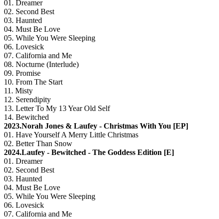
01. Dreamer
02. Second Best
03. Haunted
04. Must Be Love
05. While You Were Sleeping
06. Lovesick
07. California and Me
08. Nocturne (Interlude)
09. Promise
10. From The Start
11. Misty
12. Serendipity
13. Letter To My 13 Year Old Self
14. Bewitched
2023.Norah Jones & Laufey - Christmas With You [EP]
01. Have Yourself A Merry Little Christmas
02. Better Than Snow
2024.Laufey - Bewitched - The Goddess Edition [E]
01. Dreamer
02. Second Best
03. Haunted
04. Must Be Love
05. While You Were Sleeping
06. Lovesick
07. California and Me