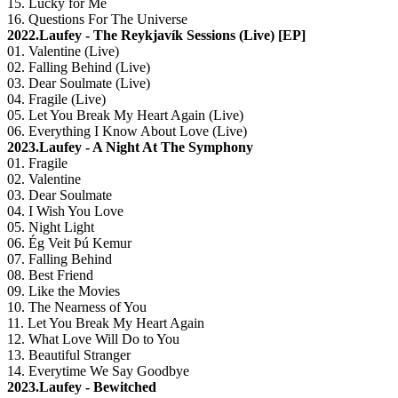
15. Lucky for Me
16. Questions For The Universe
2022.Laufey - The Reykjavík Sessions (Live) [EP]
01. Valentine (Live)
02. Falling Behind (Live)
03. Dear Soulmate (Live)
04. Fragile (Live)
05. Let You Break My Heart Again (Live)
06. Everything I Know About Love (Live)
2023.Laufey - A Night At The Symphony
01. Fragile
02. Valentine
03. Dear Soulmate
04. I Wish You Love
05. Night Light
06. Ég Veit Þú Kemur
07. Falling Behind
08. Best Friend
09. Like the Movies
10. The Nearness of You
11. Let You Break My Heart Again
12. What Love Will Do to You
13. Beautiful Stranger
14. Everytime We Say Goodbye
2023.Laufey - Bewitched