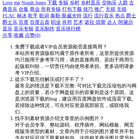
Love
mp
Norah Jones
下载
专辑
乡村
乡村音乐
交响乐
人群
古
典音乐
合集
商业
所有专辑
打包下载
技巧
推广
无损
无损
FLAC
林冰
歌手
歌词
泰勒·斯威夫特
流行
流行音乐
热点
爵士
爵士乐
百度
百度云盘
职业
肖邦
艺术
诺拉·琼斯
达人
阿黛尔
音乐
音乐专辑
音乐制作
音乐排行榜
分享
收藏
点赞(
0
)
免费下载或者VIP会员资源能否直接商用？
本站所有资源版权均属于原作者所有，这里所提供资源
均只能用于参考学习用，请勿直接商用。若由于商用引
起版权纠纷，一切责任均由使用者承担。更多说明请参
考 VIP介绍。
提示下载完但解压或打开不了？
最常见的情况是下载不完整: 可对比下载完压缩包的与网
盘上的容量，若小于网盘提示的容量则是这个原因。这
是浏览器下载的bug，建议用百度网盘软件或迅雷下载。
若排除这种情况，可在对应资源底部留言，或联络我
们。
找不到素材资源介绍文章里的示例图片？
对于会员专享、整站源码、程序插件、网站模板、网页
模版等类型的素材，文章内用于介绍的图片通常并不包
含在对应可供下载素材包内。这些相关商业图片需另外