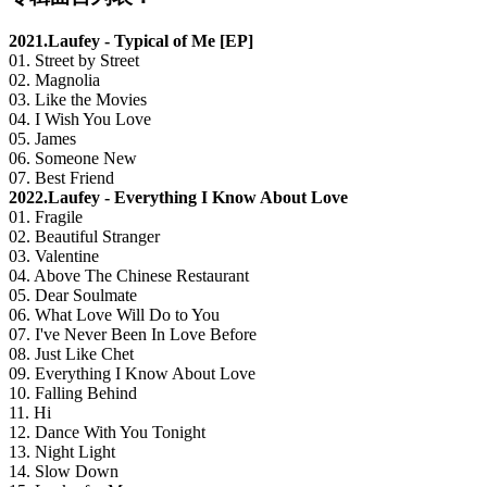
2021.Laufey - Typical of Me [EP]
01. Street by Street
02. Magnolia
03. Like the Movies
04. I Wish You Love
05. James
06. Someone New
07. Best Friend
2022.Laufey - Everything I Know About Love
01. Fragile
02. Beautiful Stranger
03. Valentine
04. Above The Chinese Restaurant
05. Dear Soulmate
06. What Love Will Do to You
07. I've Never Been In Love Before
08. Just Like Chet
09. Everything I Know About Love
10. Falling Behind
11. Hi
12. Dance With You Tonight
13. Night Light
14. Slow Down