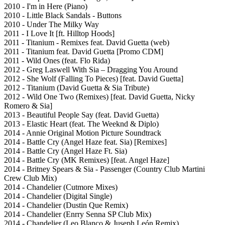
2010 - I'm in Here (Piano)
2010 - Little Black Sandals - Buttons
2010 - Under The Milky Way
2011 - I Love It [ft. Hilltop Hoods]
2011 - Titanium - Remixes feat. David Guetta (web)
2011 - Titanium feat. David Guetta [Promo CDM]
2011 - Wild Ones (feat. Flo Rida)
2012 - Greg Laswell With Sia ‎– Dragging You Around
2012 - She Wolf (Falling To Pieces) [feat. David Guetta]
2012 - Titanium (David Guetta & Sia Tribute)
2012 - Wild One Two (Remixes) [feat. David Guetta, Nicky
Romero & Sia]
2013 - Beautiful People Say (feat. David Guetta)
2013 - Elastic Heart (feat. The Weeknd & Diplo)
2014 - Annie Original Motion Picture Soundtrack
2014 - Battle Cry (Angel Haze feat. Sia) [Remixes]
2014 - Battle Cry (Angel Haze Ft. Sia)
2014 - Battle Cry (MK Remixes) [feat. Angel Haze]
2014 - Britney Spears & Sia - Passenger (Country Club Martini
Crew Club Mix)
2014 - Chandelier (Cutmore Mixes)
2014 - Chandelier (Digital Single)
2014 - Chandelier (Dustin Que Remix)
2014 - Chandelier (Enrry Senna SP Club Mix)
2014 - Chandelier (Leo Blanco & Juseph León Remix)