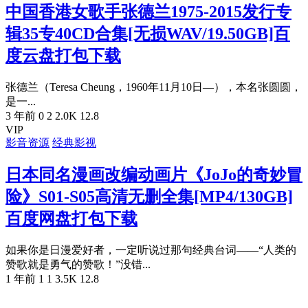
中国香港女歌手张德兰1975-2015发行专
辑35专40CD合集[无损WAV/19.50GB]百
度云盘打包下载
张德兰（Teresa Cheung，1960年11月10日—），本名张圆圆，
是一...
3 年前
0
2
2.0K
12.8
VIP
影音资源
经典影视
日本同名漫画改编动画片《JoJo的奇妙冒
险》S01-S05高清无删全集[MP4/130GB]
百度网盘打包下载
如果你是日漫爱好者，一定听说过那句经典台词——“人类的
赞歌就是勇气的赞歌！”没错...
1 年前
1
1
3.5K
12.8