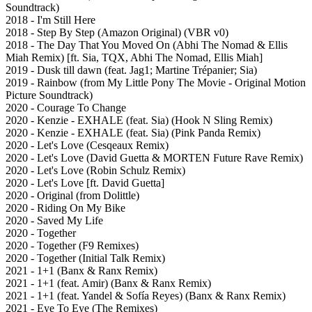
Soundtrack)
2018 - I'm Still Here
2018 - Step By Step (Amazon Original) (VBR v0)
2018 - The Day That You Moved On (Abhi The Nomad & Ellis
Miah Remix) [ft. Sia, TQX, Abhi The Nomad, Ellis Miah]
2019 - Dusk till dawn (feat. Jag1; Martine Trépanier; Sia)
2019 - Rainbow (from My Little Pony The Movie - Original Motion
Picture Soundtrack)
2020 - Courage To Change
2020 - Kenzie - EXHALE (feat. Sia) (Hook N Sling Remix)
2020 - Kenzie - EXHALE (feat. Sia) (Pink Panda Remix)
2020 - Let's Love (Cesqeaux Remix)
2020 - Let's Love (David Guetta & MORTEN Future Rave Remix)
2020 - Let's Love (Robin Schulz Remix)
2020 - Let's Love [ft. David Guetta]
2020 - Original (from Dolittle)
2020 - Riding On My Bike
2020 - Saved My Life
2020 - Together
2020 - Together (F9 Remixes)
2020 - Together (Initial Talk Remix)
2021 - 1+1 (Banx & Ranx Remix)
2021 - 1+1 (feat. Amir) (Banx & Ranx Remix)
2021 - 1+1 (feat. Yandel & Sofía Reyes) (Banx & Ranx Remix)
2021 - Eye To Eye (The Remixes)