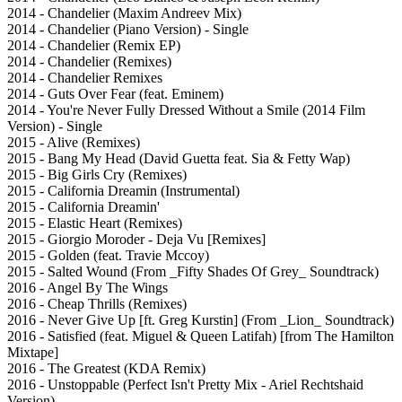
2014 - Chandelier (Maxim Andreev Mix)
2014 - Chandelier (Piano Version) - Single
2014 - Chandelier (Remix EP)
2014 - Chandelier (Remixes)
2014 - Chandelier Remixes
2014 - Guts Over Fear (feat. Eminem)
2014 - You're Never Fully Dressed Without a Smile (2014 Film
Version) - Single
2015 - Alive (Remixes)
2015 - Bang My Head (David Guetta feat. Sia & Fetty Wap)
2015 - Big Girls Cry (Remixes)
2015 - California Dreamin (Instrumental)
2015 - California Dreamin'
2015 - Elastic Heart (Remixes)
2015 - Giorgio Moroder - Deja Vu [Remixes]
2015 - Golden (feat. Travie Mccoy)
2015 - Salted Wound (From _Fifty Shades Of Grey_ Soundtrack)
2016 - Angel By The Wings
2016 - Cheap Thrills (Remixes)
2016 - Never Give Up [ft. Greg Kurstin] (From _Lion_ Soundtrack)
2016 - Satisfied (feat. Miguel & Queen Latifah) [from The Hamilton
Mixtape]
2016 - The Greatest (KDA Remix)
2016 - Unstoppable (Perfect Isn't Pretty Mix - Ariel Rechtshaid
Version)