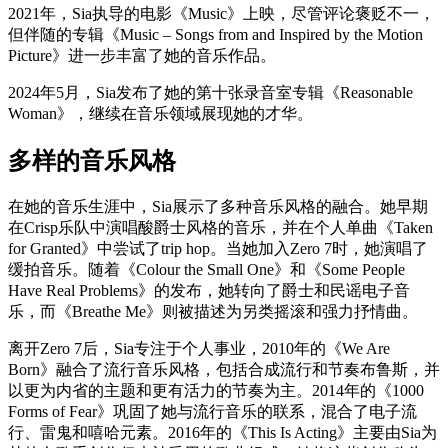
2021年，Sia执导的电影《Music》上映，尽管评论褒贬不一，
但伴随的专辑《Music – Songs from and Inspired by the Motion
Picture》进一步丰富了她的音乐作品。
2024年5月，Sia发布了她的第十张录音室专辑《Reasonable
Woman》，继续在音乐领域展现她的才华。
多样的音乐风格
在她的音乐生涯中，Sia展示了多种音乐风格的融合。她早期
在Crisp乐队中演唱酸爵士风格的音乐，并在个人单曲《Taken
for Granted》中尝试了trip hop。当她加入Zero 7时，她演唱了
缓拍音乐。随着《Colour the Small One》和《Some People
Have Real Problems》的发布，她转向了爵士和民谣电子音
乐，而《Breathe Me》则被描述为另类摇滚和强力抒情曲。
离开Zero 7后，Sia专注于个人事业，2010年的《We Are
Born》融合了流行音乐风格，包括合成流行和节奏布鲁斯，并
以更为内省的主题和更有活力的节奏为主。2014年的《1000
Forms of Fear》巩固了她与流行音乐的联系，混合了电子流
行、雷鬼和嘻哈元素。2016年的《This Is Acting》主要由Sia为