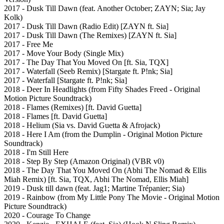
2017 - Dusk Till Dawn (feat. Another October; ZAYN; Sia; Jay
Kolk)
2017 - Dusk Till Dawn (Radio Edit) [ZAYN ft. Sia]
2017 - Dusk Till Dawn (The Remixes) [ZAYN ft. Sia]
2017 - Free Me
2017 - Move Your Body (Single Mix)
2017 - The Day That You Moved On [ft. Sia, TQX]
2017 - Waterfall (Seeb Remix) [Stargate ft. P!nk; Sia]
2017 - Waterfall [Stargate ft. P!nk; Sia]
2018 - Deer In Headlights (from Fifty Shades Freed - Original
Motion Picture Soundtrack)
2018 - Flames (Remixes) [ft. David Guetta]
2018 - Flames [ft. David Guetta]
2018 - Helium (Sia vs. David Guetta & Afrojack)
2018 - Here I Am (from the Dumplin - Original Motion Picture
Soundtrack)
2018 - I'm Still Here
2018 - Step By Step (Amazon Original) (VBR v0)
2018 - The Day That You Moved On (Abhi The Nomad & Ellis
Miah Remix) [ft. Sia, TQX, Abhi The Nomad, Ellis Miah]
2019 - Dusk till dawn (feat. Jag1; Martine Trépanier; Sia)
2019 - Rainbow (from My Little Pony The Movie - Original Motion
Picture Soundtrack)
2020 - Courage To Change