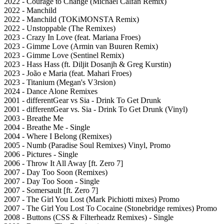
2022 - Courage to Change (Michael Calfan Remix)
2022 - Manchild
2022 - Manchild (TOKiMONSTA Remix)
2022 - Unstoppable (The Remixes)
2023 - Crazy In Love (feat. Mariana Froes)
2023 - Gimme Love (Armin van Buuren Remix)
2023 - Gimme Love (Sentinel Remix)
2023 - Hass Hass (ft. Diljit Dosanjh & Greg Kurstin)
2023 - João e Maria (feat. Mahari Froes)
2023 - Titanium (Megan's V3rsion)
2024 - Dance Alone Remixes
2001 - differentGear vs Sia - Drink To Get Drunk
2001 - differentGear vs. Sia - Drink To Get Drunk (Vinyl)
2003 - Breathe Me
2004 - Breathe Me - Single
2004 - Where I Belong (Remixes)
2005 - Numb (Paradise Soul Remixes) Vinyl, Promo
2006 - Pictures - Single
2006 - Throw It All Away [ft. Zero 7]
2007 - Day Too Soon (Remixes)
2007 - Day Too Soon - Single
2007 - Somersault [ft. Zero 7]
2007 - The Girl You Lost (Mark Pichiotti mixes) Promo
2007 - The Girl You Lost To Cocaine (Stonebridge remixes) Promo
2008 - Buttons (CSS & Filterheadz Remixes) - Single