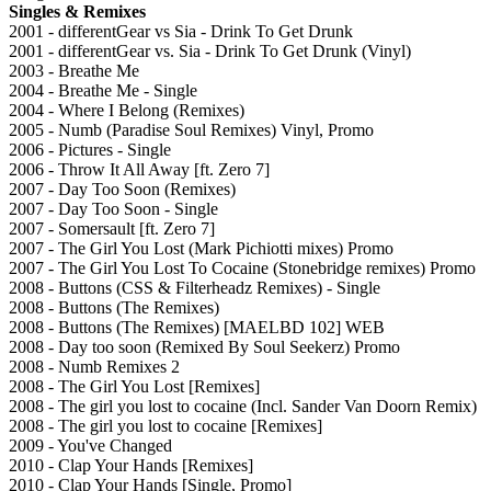
Singles & Remixes
2001 - differentGear vs Sia - Drink To Get Drunk
2001 - differentGear vs. Sia - Drink To Get Drunk (Vinyl)
2003 - Breathe Me
2004 - Breathe Me - Single
2004 - Where I Belong (Remixes)
2005 - Numb (Paradise Soul Remixes) Vinyl, Promo
2006 - Pictures - Single
2006 - Throw It All Away [ft. Zero 7]
2007 - Day Too Soon (Remixes)
2007 - Day Too Soon - Single
2007 - Somersault [ft. Zero 7]
2007 - The Girl You Lost (Mark Pichiotti mixes) Promo
2007 - The Girl You Lost To Cocaine (Stonebridge remixes) Promo
2008 - Buttons (CSS & Filterheadz Remixes) - Single
2008 - Buttons (The Remixes)
2008 - Buttons (The Remixes) [MAELBD 102] WEB
2008 - Day too soon (Remixed By Soul Seekerz) Promo
2008 - Numb Remixes 2
2008 - The Girl You Lost [Remixes]
2008 - The girl you lost to cocaine (Incl. Sander Van Doorn Remix)
2008 - The girl you lost to cocaine [Remixes]
2009 - You've Changed
2010 - Clap Your Hands [Remixes]
2010 - Clap Your Hands [Single, Promo]