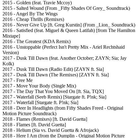
2015 - Golden (feat. Travie Mccoy)
2015 - Salted Wound (From _Fifty Shades Of Grey_ Soundtrack)
2016 - Angel By The Wings
2016 - Cheap Thrills (Remixes)
2016 - Never Give Up [ft. Greg Kurstin] (From _Lion_ Soundtrack)
2016 - Satisfied (feat. Miguel & Queen Latifah) [from The Hamilton
Mixtape]
2016 - The Greatest (KDA Remix)
2016 - Unstoppable (Perfect Isn't Pretty Mix - Ariel Rechtshaid
Version)
2017 - Dusk Till Dawn (feat. Another October; ZAYN; Sia; Jay
Kolk)
2017 - Dusk Till Dawn (Radio Edit) [ZAYN ft. Sia]
2017 - Dusk Till Dawn (The Remixes) [ZAYN ft. Sia]
2017 - Free Me
2017 - Move Your Body (Single Mix)
2017 - The Day That You Moved On [ft. Sia, TQX]
2017 - Waterfall (Seeb Remix) [Stargate ft. P!nk; Sia]
2017 - Waterfall [Stargate ft. P!nk; Sia]
2018 - Deer In Headlights (from Fifty Shades Freed - Original
Motion Picture Soundtrack)
2018 - Flames (Remixes) [ft. David Guetta]
2018 - Flames [ft. David Guetta]
2018 - Helium (Sia vs. David Guetta & Afrojack)
2018 - Here I Am (from the Dumplin - Original Motion Picture