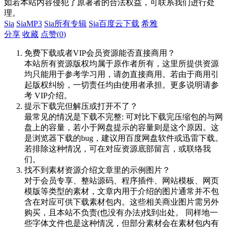
如若本站内容侵犯了原著者的合法权益，可联系我们进行处
理。
Sia
SiaMP3
Sia所有专辑
Sia百度云下载
希雅
分享
收藏
点赞(
0
)
免费下载或者VIP会员资源能否直接商用？
本站所有资源版权均属于原作者所有，这里所提供资源
均只能用于参考学习用，请勿直接商用。若由于商用引
起版权纠纷，一切责任均由使用者承担。更多说明请参
考 VIP介绍。
提示下载完但解压或打开不了？
最常见的情况是下载不完整: 可对比下载完压缩包的与网
盘上的容量，若小于网盘提示的容量则是这个原因。这
是浏览器下载的bug，建议用百度网盘软件或迅雷下载。
若排除这种情况，可在对应资源底部留言，或联络我
们。
找不到素材资源介绍文章里的示例图片？
对于会员专享、整站源码、程序插件、网站模板、网页
模版等类型的素材，文章内用于介绍的图片通常并不包
含在对应可供下载素材包内。这些相关商业图片需另外
购买，且本站不负责(也没有办法)找到出处。 同样地一
些字体文件也是这种情况，但部分素材会在素材包内有