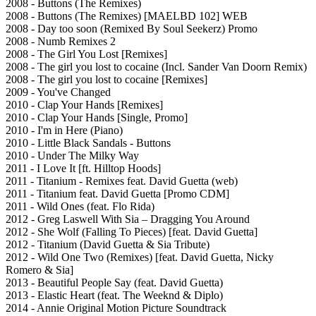
2008 - Buttons (The Remixes)
2008 - Buttons (The Remixes) [MAELBD 102] WEB
2008 - Day too soon (Remixed By Soul Seekerz) Promo
2008 - Numb Remixes 2
2008 - The Girl You Lost [Remixes]
2008 - The girl you lost to cocaine (Incl. Sander Van Doorn Remix)
2008 - The girl you lost to cocaine [Remixes]
2009 - You've Changed
2010 - Clap Your Hands [Remixes]
2010 - Clap Your Hands [Single, Promo]
2010 - I'm in Here (Piano)
2010 - Little Black Sandals - Buttons
2010 - Under The Milky Way
2011 - I Love It [ft. Hilltop Hoods]
2011 - Titanium - Remixes feat. David Guetta (web)
2011 - Titanium feat. David Guetta [Promo CDM]
2011 - Wild Ones (feat. Flo Rida)
2012 - Greg Laswell With Sia ‎– Dragging You Around
2012 - She Wolf (Falling To Pieces) [feat. David Guetta]
2012 - Titanium (David Guetta & Sia Tribute)
2012 - Wild One Two (Remixes) [feat. David Guetta, Nicky
Romero & Sia]
2013 - Beautiful People Say (feat. David Guetta)
2013 - Elastic Heart (feat. The Weeknd & Diplo)
2014 - Annie Original Motion Picture Soundtrack