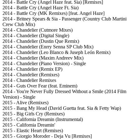
2014 - Battle Cry (Angel Haze feat. Sia) [Remixes]
2014 - Battle Cry (Angel Haze Ft. Sia)
2014 - Battle Cry (MK Remixes) [feat. Angel Haze]
2014 - Britney Spears & Sia - Passenger (Country Club Martini
Crew Club Mix)
2014 - Chandelier (Cutmore Mixes)
2014 - Chandelier (Digital Single)
2014 - Chandelier (Dustin Que Remix)
2014 - Chandelier (Enrry Senna SP Club Mix)
2014 - Chandelier (Leo Blanco & Juseph León Remix)
2014 - Chandelier (Maxim Andreev Mix)
2014 - Chandelier (Piano Version) - Single
2014 - Chandelier (Remix EP)
2014 - Chandelier (Remixes)
2014 - Chandelier Remixes
2014 - Guts Over Fear (feat. Eminem)
2014 - You're Never Fully Dressed Without a Smile (2014 Film
Version) - Single
2015 - Alive (Remixes)
2015 - Bang My Head (David Guetta feat. Sia & Fetty Wap)
2015 - Big Girls Cry (Remixes)
2015 - California Dreamin (Instrumental)
2015 - California Dreamin'
2015 - Elastic Heart (Remixes)
2015 - Giorgio Moroder - Deja Vu [Remixes]