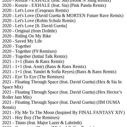
2020 - Kenzie - EXHALE (feat. Sia) (Hook N Sling Remix)
2020 - Kenzie - EXHALE (feat. Sia) (Pink Panda Remix)
2020 - Let's Love (Cesqeaux Remix)
2020 - Let's Love (David Guetta & MORTEN Future Rave Remix)
2020 - Let's Love (Robin Schulz Remix)
2020 - Let's Love [ft. David Guetta]
2020 - Original (from Dolittle)
2020 - Riding On My Bike
2020 - Saved My Life
2020 - Together
2020 - Together (F9 Remixes)
2020 - Together (Initial Talk Remix)
2021 - 1+1 (Banx & Ranx Remix)
2021 - 1+1 (feat. Amir) (Banx & Ranx Remix)
2021 - 1+1 (feat. Yandel & Sofía Reyes) (Banx & Ranx Remix)
2021 - Eye To Eye (The Remixes)
2021 - Floating Through Space (feat. David Guetta) (Hex & Sia In
Space Mix)
2021 - Floating Through Space (feat. David Guetta) (Hex Hector’s
Roller Jam Mix)
2021 - Floating Through Space (feat. David Guetta) (JIM OUMA
Remix)
2021 - Fly Me To The Moon (Inspired By FINAL FANTASY XIV)
2021 - Hey Boy (The Remixes)
2021 - Titans (feat. Major Lazer & Labrinth)