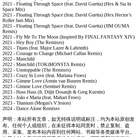
2021 - Floating Through Space (feat. David Guetta) (Hex & Sia In
Space Mix)
2021 - Floating Through Space (feat. David Guetta) (Hex Hector’s
Roller Jam Mix)
2021 - Floating Through Space (feat. David Guetta) (JIM OUMA
Remix)
2021 - Fly Me To The Moon (Inspired By FINAL FANTASY XIV)
2021 - Hey Boy (The Remixes)
2021 - Titans (feat. Major Lazer & Labrinth)
2022 - Courage to Change (Michael Calfan Remix)
2022 - Manchild
2022 - Manchild (TOKiMONSTA Remix)
2022 - Unstoppable (The Remixes)
2023 - Crazy In Love (feat. Mariana Froes)
2023 - Gimme Love (Armin van Buuren Remix)
2023 - Gimme Love (Sentinel Remix)
2023 - Hass Hass (ft. Diljit Dosanjh & Greg Kurstin)
2023 - João e Maria (feat. Mahari Froes)
2023 - Titanium (Megan's V3rsion)
2024 - Dance Alone Remixes
声明：本站所有文章，如无特殊说明或标注，均为本站原创发
布。任何个人或组织，在未征得本站同意时，禁止复制、盗
用、采集、发布本站内容到任何网站、书籍等各类媒体平台。