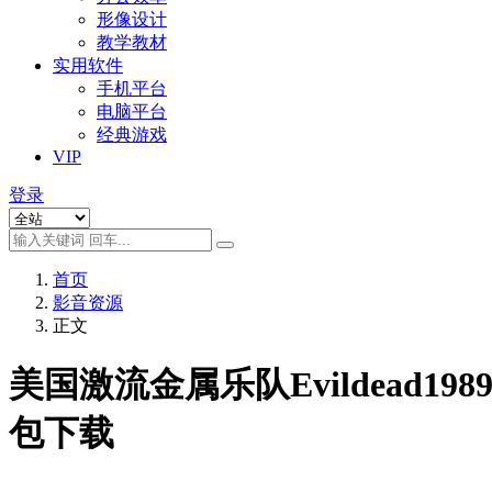
形像设计
教学教材
实用软件
手机平台
电脑平台
经典游戏
VIP
登录
首页
影音资源
正文
美国激流金属乐队Evildead19
包下载