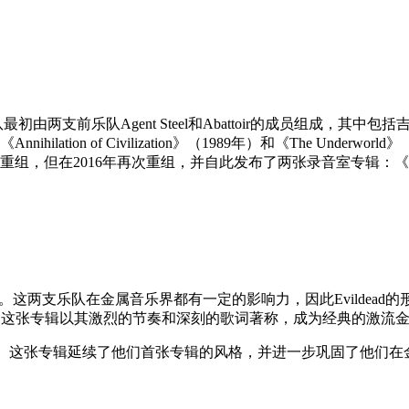
两支前乐队Agent Steel和Abattoir的成员组成，其中包括
ilation of Civilization》（1989年）和《The Und
组，但在2016年再次重组，并自此发布了两张录音室专辑：《United $tate
battoir。这两支乐队在金属音乐界都有一定的影响力，因此Evildead的
论家的好评。这张专辑以其激烈的节奏和深刻的歌词著称，成为经典的激流
derworld》。这张专辑延续了他们首张专辑的风格，并进一步巩