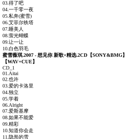
03.得了吧
04.一千零一夜
05.私奔(蜜雪)
06.艾菲尔铁塔
07.睡美人
08.萤光蝴蝶
09.让一让
10.白色羽毛
蜜雪薇琪.2007 - 想见你 新歌+精选.2CD【SONY&BMG】
【WAV+CUE】
CD_1
01.Aitai
02.也许
03.爱的卡洛里
04.独立
05.学着
06.Alright
07.爱斯基摩
08.如果不能爱
09.精彩
10.知道你会走
11.隐形的雪