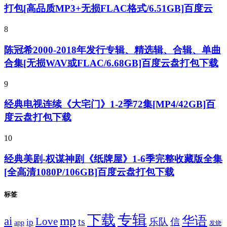
打包[高品质MP3+无损FLAC格式/6.51GB]百度云
8
陈冠希2000-2018年发行专辑、精选辑、合辑、单曲
合集[无损WAV或FLAC/6.68GB]百度云盘打包下载
9
经典电视连续《大宅门》1-2季72集[MP4/42GB]百
度云盘打包下载
10
经典美剧-权谋神剧《纸牌屋》1-6季完整收藏版全集
[全高清1080P/106GB]百度云盘打包下载
标签
专辑
下载
华语
mp
ai
Love
ts
乐队
信
ip
app
发烧