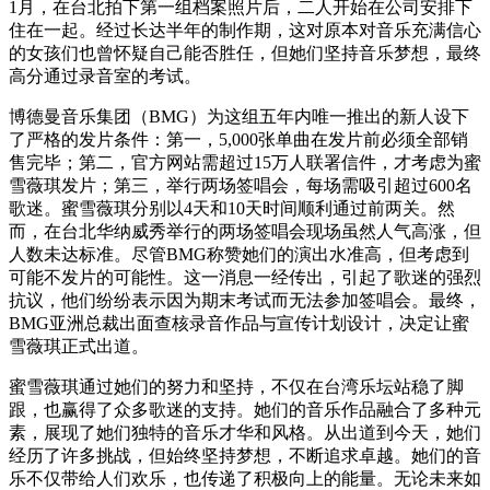
1月，在台北拍下第一组档案照片后，二人开始在公司安排下
住在一起。经过长达半年的制作期，这对原本对音乐充满信心
的女孩们也曾怀疑自己能否胜任，但她们坚持音乐梦想，最终
高分通过录音室的考试。
博德曼音乐集团（BMG）为这组五年内唯一推出的新人设下
了严格的发片条件：第一，5,000张单曲在发片前必须全部销
售完毕；第二，官方网站需超过15万人联署信件，才考虑为蜜
雪薇琪发片；第三，举行两场签唱会，每场需吸引超过600名
歌迷。蜜雪薇琪分别以4天和10天时间顺利通过前两关。然
而，在台北华纳威秀举行的两场签唱会现场虽然人气高涨，但
人数未达标准。尽管BMG称赞她们的演出水准高，但考虑到
可能不发片的可能性。这一消息一经传出，引起了歌迷的强烈
抗议，他们纷纷表示因为期末考试而无法参加签唱会。最终，
BMG亚洲总裁出面查核录音作品与宣传计划设计，决定让蜜
雪薇琪正式出道。
蜜雪薇琪通过她们的努力和坚持，不仅在台湾乐坛站稳了脚
跟，也赢得了众多歌迷的支持。她们的音乐作品融合了多种元
素，展现了她们独特的音乐才华和风格。从出道到今天，她们
经历了许多挑战，但始终坚持梦想，不断追求卓越。她们的音
乐不仅带给人们欢乐，也传递了积极向上的能量。无论未来如