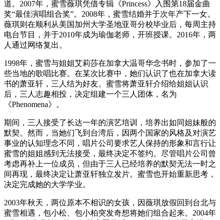
道。2007年，蜜雪薇琪凭借专辑《Princess》入围第18届金曲
奖“最佳演唱组合奖”。2008年，蜜雪结婚并于次年产下一女。
薇琪则在顺利从美国加州大学圣地亚哥分校毕业后，每周主持
电台节目，并于2010年成为瑜伽老师，开班授课。2016年，两
人通过网络复出。
1998年，蜜雪与姐姐艾莉莎在加拿大温哥华念书时，参加了一
些当地的歌唱比赛。在某次比赛中，她们认识了也在加拿大读
书的萧亚轩，三人结为好友。蜜雪将萧亚轩介绍给姐姐认识
后，三人志趣相投，决定组建一个三人团体，名为
《Phenomena》。
期间，三人接受了长达一年的演艺培训，培养出如同姐妹般的
默契。然而，当她们飞到台湾后，因两个国家的风格及对演艺
事业的认知理念不同，唱片公司要求艺人保持的形象和言行让
蜜雪的姐姐感到无法接受，最终决定不签约。尽管唱片公司曾
考虑再补上一位成员，但由于三人已经培养的默契无法一时之
间再现，最终决定让萧亚轩独立发片。蜜雪也开始重新思考，
决定完成她的大学学业。
2003年秋天，两位原本不相识的女孩，因薇琪放假回到台北与
蜜雪相遇，包小松、包小柏突发奇想将她们组合起来。2004年