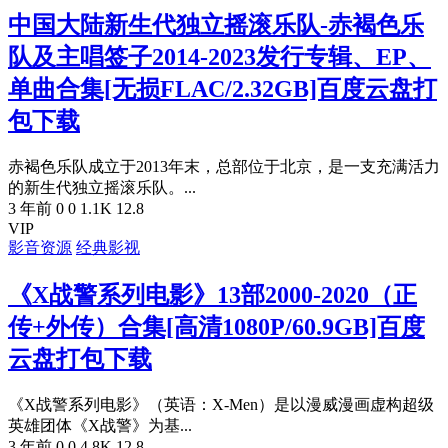
中国大陆新生代独立摇滚乐队-赤褐色乐
队及主唱签子2014-2023发行专辑、EP、
单曲合集[无损FLAC/2.32GB]百度云盘打
包下载
赤褐色乐队成立于2013年末，总部位于北京，是一支充满活力
的新生代独立摇滚乐队。...
3 年前
0
0
1.1K
12.8
VIP
影音资源
经典影视
《X战警系列电影》13部2000-2020（正
传+外传）合集[高清1080P/60.9GB]百度
云盘打包下载
《X战警系列电影》（英语：X-Men）是以漫威漫画虚构超级
英雄团体《X战警》为基...
3 年前
0
0
4.8K
12.8