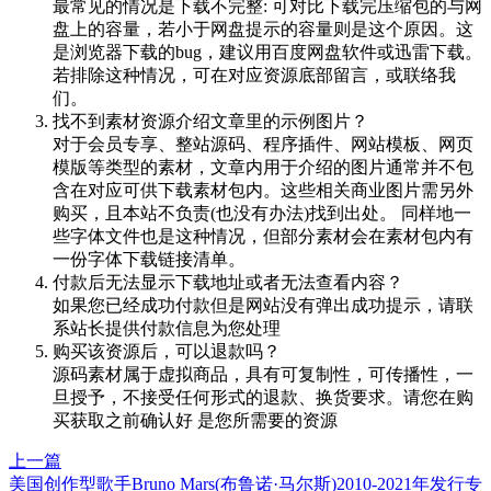
最常见的情况是下载不完整: 可对比下载完压缩包的与网
盘上的容量，若小于网盘提示的容量则是这个原因。这
是浏览器下载的bug，建议用百度网盘软件或迅雷下载。
若排除这种情况，可在对应资源底部留言，或联络我
们。
找不到素材资源介绍文章里的示例图片？
对于会员专享、整站源码、程序插件、网站模板、网页
模版等类型的素材，文章内用于介绍的图片通常并不包
含在对应可供下载素材包内。这些相关商业图片需另外
购买，且本站不负责(也没有办法)找到出处。 同样地一
些字体文件也是这种情况，但部分素材会在素材包内有
一份字体下载链接清单。
付款后无法显示下载地址或者无法查看内容？
如果您已经成功付款但是网站没有弹出成功提示，请联
系站长提供付款信息为您处理
购买该资源后，可以退款吗？
源码素材属于虚拟商品，具有可复制性，可传播性，一
旦授予，不接受任何形式的退款、换货要求。请您在购
买获取之前确认好 是您所需要的资源
上一篇
美国创作型歌手Bruno Mars(布鲁诺·马尔斯)2010-2021年发行专