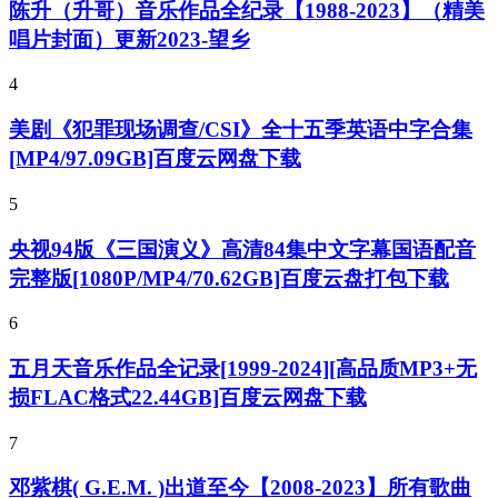
陈升（升哥）音乐作品全纪录【1988-2023】（精美
唱片封面）更新2023-望乡
4
美剧《犯罪现场调查/CSI》全十五季英语中字合集
[MP4/97.09GB]百度云网盘下载
5
央视94版《三国演义》高清84集中文字幕国语配音
完整版[1080P/MP4/70.62GB]百度云盘打包下载
6
五月天音乐作品全记录[1999-2024][高品质MP3+无
损FLAC格式22.44GB]百度云网盘下载
7
邓紫棋( G.E.M. )出道至今【2008-2023】所有歌曲