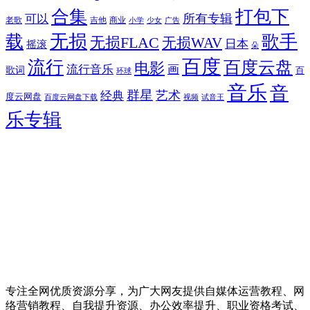
合集
打包下
所有专辑
可以
老歌
吉他
商业
少女
广告
小学
无损
载
歌手
无损FLAC
无损WAV
日本
摇滚
朵
百度
流行
百度云盘
电影
流行音乐
画
歌词
百
环球
音乐
音
群星
艺术
经典
度云网盘
百度云网盘下载
试音王
视频
乐专辑
专注全网优质资源分享，为广大网友提供自媒体运营教程、网
络营销教程、自我提升资源、办公效率提升、职业资格考试、