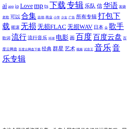
专辑
下载
华语
mp
ai
Love
ts
乐队
信
ip
app
发烧
合集
打包下
所有专辑
可以
老歌
吉他
商业
少女
广告
小学
无损
载
歌手
无损FLAC
无损WAV
日本
摇滚
朵
百度
流行
百度云盘
电影
流行音乐
画
歌词
百
环球
音乐
音
群星
艺术
经典
度云网盘
百度云网盘下载
试音王
视频
乐专辑