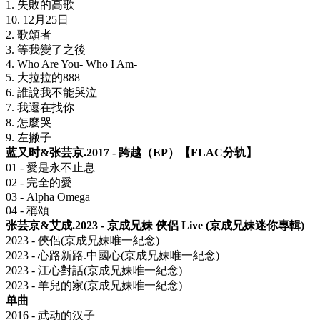
1. 失敗的高歌
10. 12月25日
2. 歌頌者
3. 等我變了之後
4. Who Are You- Who I Am-
5. 大拉拉的888
6. 誰說我不能哭泣
7. 我還在找你
8. 怎麼哭
9. 左撇子
蓝又时&张芸京.2017 - 跨越（EP）【FLAC分轨】
01 - 愛是永不止息
02 - 完全的愛
03 - Alpha Omega
04 - 稱頌
张芸京&艾成.2023 - 京成兄妹 俠侶 Live (京成兄妹迷你專輯)
2023 - 俠侶(京成兄妹唯一紀念)
2023 - 心路新路.中國心(京成兄妹唯一紀念)
2023 - 江心對話(京成兄妹唯一紀念)
2023 - 羊兒的家(京成兄妹唯一紀念)
单曲
2016 - 武动的汉子