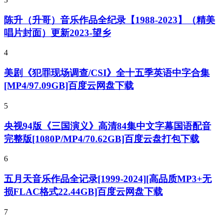
陈升（升哥）音乐作品全纪录【1988-2023】（精美
唱片封面）更新2023-望乡
4
美剧《犯罪现场调查/CSI》全十五季英语中字合集
[MP4/97.09GB]百度云网盘下载
5
央视94版《三国演义》高清84集中文字幕国语配音
完整版[1080P/MP4/70.62GB]百度云盘打包下载
6
五月天音乐作品全记录[1999-2024][高品质MP3+无
损FLAC格式22.44GB]百度云网盘下载
7