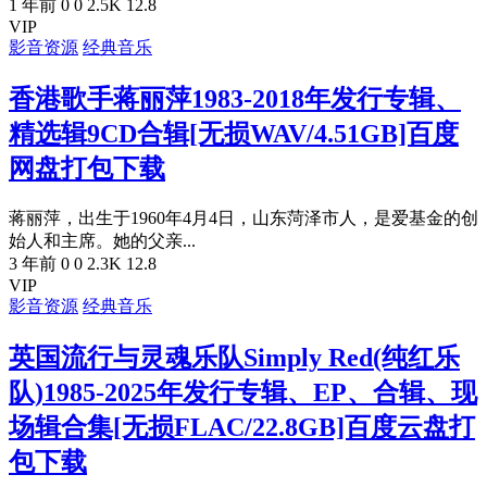
1 年前
0
0
2.5K
12.8
VIP
影音资源
经典音乐
香港歌手蒋丽萍1983-2018年发行专辑、
精选辑9CD合辑[无损WAV/4.51GB]百度
网盘打包下载
蒋丽萍，出生于1960年4月4日，山东菏泽市人，是爱基金的创
始人和主席。她的父亲...
3 年前
0
0
2.3K
12.8
VIP
影音资源
经典音乐
英国流行与灵魂乐队Simply Red(纯红乐
队)1985-2025年发行专辑、EP、合辑、现
场辑合集[无损FLAC/22.8GB]百度云盘打
包下载