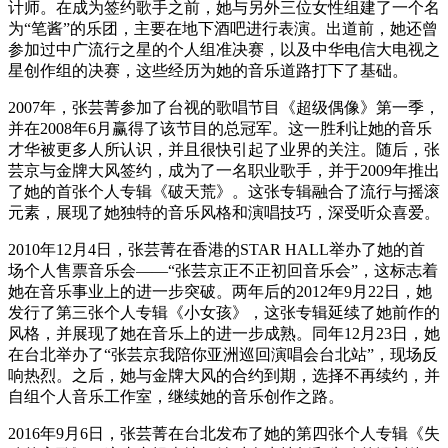
计师。在成为签约歌手之前，她与另外三位女性组建了一个名
为“笔酱”的乐团，主要在地下酒吧进行表演。出道前，她还曾
参加过中广流行之星的个人组准决赛，以及中华电信大电视之
星创作组的决赛，这些经历为她的音乐道路打下了基础。
2007年，张芸菁参加了台视的歌唱节目《超级偶像》第一季，
并在2008年6月赢得了该节目的总冠军。这一胜利让她的音乐
才华被更多人所认识，并且很快引起了业界的关注。随后，张
芸京与金牌大风签约，成为了一名职业歌手，并于2009年推出
了她的首张个人专辑《破天荒》。这张专辑融合了流行与摇滚
元素，展现了她独特的音乐风格和演唱技巧，深受听众喜爱。
2010年12月4日，张芸菁在香港的STAR HALL举办了她的首
场个人售票音乐会——“张芸京正不正初回音乐会”，这标志着
她在音乐事业上的进一步突破。两年后的2012年9月22日，她
发行了第三张个人专辑《小女孩》，这张专辑延续了她前作的
风格，并展现了她在音乐上的进一步成熟。同年12月23日，她
在台北举办了“张芸京我陪你亚洲巡回演唱会台北站”，现场反
响热烈。之后，她与金牌大风的合约到期，选择不再续约，并
自组个人音乐工作室，继续她的音乐创作之路。
2016年9月6日，张芸菁在台北发布了她的第四张个人专辑《失