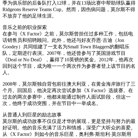
季为俱乐部的后备队打入12球，并在13场比赛中帮助球队赢得
Ridgeons Reserve Teams Cup。然而，因伤病问题，莫尔斯不得
不放弃了他的足球生涯。
音乐之前的职业探索
在参与《X Factor》之前，莫尔斯曾担任过多种工作，包括电
话销售员和招聘顾问。此外，他还与好友乔恩·古迪（Jon
Goodey）共同组建了一支名为Small Town Blaggers的翻唱乐
队，定期进行表演。2007年，他还曾参与了英国游戏节目
《Deal or No Deal》，赢得了10英镑的奖金。2012年，他再次
回到这个节目，成为唯一一个两次作为参赛者登上该节目的名
人。
2008年，莫尔斯独自背包前往澳大利亚，在黄金海岸旅行了三
个月。回国后，他决定再次尝试参加《X Factor》选拔赛。在
过去的两次参赛中，他都未能通过制作人面试阶段，但这一
次，他终于成功突围，并在节目中一举成名。
从普通人到巨星的励志故事
莫尔斯的成功故事不仅仅是才华的展现，更是坚持与努力的最
好证明。他的音乐充满了活力和情感，深受广大听众的喜爱。
从《X Factor》到如今的音乐巨星，奥利弗·斯坦利·莫尔斯用