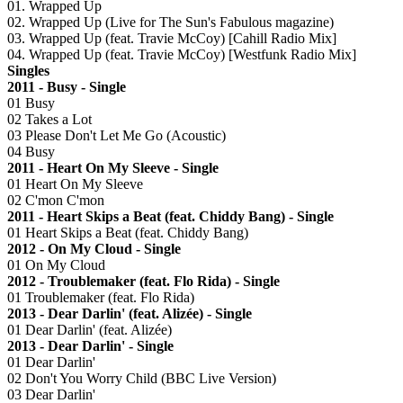
01. Wrapped Up
02. Wrapped Up (Live for The Sun's Fabulous magazine)
03. Wrapped Up (feat. Travie McCoy) [Cahill Radio Mix]
04. Wrapped Up (feat. Travie McCoy) [Westfunk Radio Mix]
Singles
2011 - Busy - Single
01 Busy
02 Takes a Lot
03 Please Don't Let Me Go (Acoustic)
04 Busy
2011 - Heart On My Sleeve - Single
01 Heart On My Sleeve
02 C'mon C'mon
2011 - Heart Skips a Beat (feat. Chiddy Bang) - Single
01 Heart Skips a Beat (feat. Chiddy Bang)
2012 - On My Cloud - Single
01 On My Cloud
2012 - Troublemaker (feat. Flo Rida) - Single
01 Troublemaker (feat. Flo Rida)
2013 - Dear Darlin' (feat. Alizée) - Single
01 Dear Darlin' (feat. Alizée)
2013 - Dear Darlin' - Single
01 Dear Darlin'
02 Don't You Worry Child (BBC Live Version)
03 Dear Darlin'