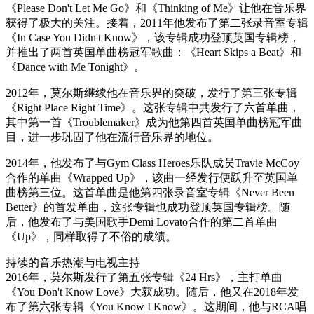
《Please Don't Let Me Go》和《Thinking of Me》让他在音乐界
获得了极大的关注。接着，2011年他发布了第二张录音室专辑
《In Case You Didn't Know》，该专辑成功登顶英国专辑榜，
并推出了两首英国单曲榜冠军歌曲：《Heart Skips a Beat》和
《Dance with Me Tonight》。
2012年，莫尔斯继续他在音乐界的突破，发行了第三张专辑
《Right Place Right Time》。这张专辑中共发行了六首单曲，
其中第一首《Troublemaker》成为他第四首英国单曲榜冠军曲
目，进一步巩固了他在流行音乐界的地位。
2014年，他发布了与Gym Class Heroes乐队成员Travie McCoy
合作的单曲《Wrapped Up》，该曲一经发行便跃升至英国单
曲榜第三位。这首单曲是他第四张录音室专辑《Never Been
Better》的首发单曲，这张专辑也成功登顶英国专辑榜。随
后，他发布了与美国歌手Demi Lovato合作的第二首单曲
《Up》，同样取得了不俗的成绩。
持续的音乐热潮与电视主持
2016年，莫尔斯发行了第五张专辑《24 Hrs》，主打单曲
《You Don't Know Love》大获成功。随后，他又在2018年发
布了第六张专辑《You Know I Know》。这期间，他与RCA唱