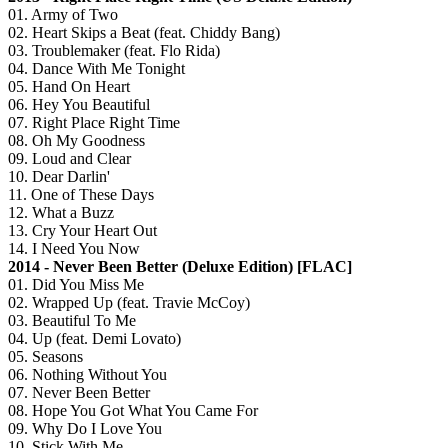
01. Army of Two
02. Heart Skips a Beat (feat. Chiddy Bang)
03. Troublemaker (feat. Flo Rida)
04. Dance With Me Tonight
05. Hand On Heart
06. Hey You Beautiful
07. Right Place Right Time
08. Oh My Goodness
09. Loud and Clear
10. Dear Darlin'
11. One of These Days
12. What a Buzz
13. Cry Your Heart Out
14. I Need You Now
2014 - Never Been Better (Deluxe Edition) [FLAC]
01. Did You Miss Me
02. Wrapped Up (feat. Travie McCoy)
03. Beautiful To Me
04. Up (feat. Demi Lovato)
05. Seasons
06. Nothing Without You
07. Never Been Better
08. Hope You Got What You Came For
09. Why Do I Love You
10. Stick With Me