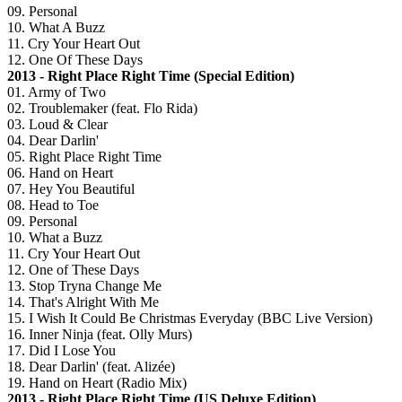
09. Personal
10. What A Buzz
11. Cry Your Heart Out
12. One Of These Days
2013 - Right Place Right Time (Special Edition)
01. Army of Two
02. Troublemaker (feat. Flo Rida)
03. Loud & Clear
04. Dear Darlin'
05. Right Place Right Time
06. Hand on Heart
07. Hey You Beautiful
08. Head to Toe
09. Personal
10. What a Buzz
11. Cry Your Heart Out
12. One of These Days
13. Stop Tryna Change Me
14. That's Alright With Me
15. I Wish It Could Be Christmas Everyday (BBC Live Version)
16. Inner Ninja (feat. Olly Murs)
17. Did I Lose You
18. Dear Darlin' (feat. Alizée)
19. Hand on Heart (Radio Mix)
2013 - Right Place Right Time (US Deluxe Edition)