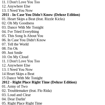
11. I Don't Love You Too
12. Anywhere Else
13. I Need You Now
2011 - In Case You Didn't Know (Deluxe Edition)
01. Heart Skips a Beat (feat. Rizzle Kicks)
02. Oh My Goodness
03. Dance With Me Tonight
04. I've Tried Everything
05. This Song Is About You
06. In Case You Didn't Know
07. Tell the World
08. I'm Ok
09. Just Smile
10. On My Cloud
11. I Don't Love You Too
12. Anywhere Else
13. I Need You Now
14 Heart Skips a Beat
15 Dance With Me Tonight
2012 - Right Place Right Time (Deluxe Edition)
01. Army of Two
02. Troublemaker (feat. Flo Rida)
03. Loud and Clear
04. Dear Darlin'
05. Right Place Right Time