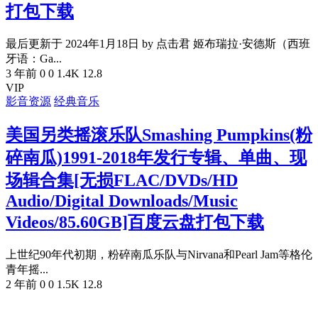
打包下载
最后更新于 2024年1月18日 by 点击君 姬布瑞拉·安德斯（西班
牙语：Ga...
3 年前
0
0
1.4K
12.8
VIP
影音资源
经典音乐
美国另类摇滚乐队Smashing Pumpkins(粉
碎南瓜)1991-2018年发行专辑、单曲、现
场辑合集[无损FLAC/DVDs/HD
Audio/Digital Downloads/Music
Videos/85.60GB]百度云盘打包下载
上世纪90年代初期，粉碎南瓜乐队与Nirvana和Pearl Jam等格伦
青年摇...
2 年前
0
0
1.5K
12.8