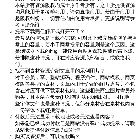
本站所有资源版权均属于原作者所有，这里所提供资源
均只能用于参考学习用，请勿直接商用。若由于商用引
起版权纠纷，一切责任均由使用者承担。更多说明请参
考 VIP介绍。
提示下载完但解压或打开不了？
最常见的情况是下载不完整: 可对比下载完压缩包的与网
盘上的容量，若小于网盘提示的容量则是这个原因。这
是浏览器下载的bug，建议用百度网盘软件或迅雷下载。
若排除这种情况，可在对应资源底部留言，或联络我
们。
找不到素材资源介绍文章里的示例图片？
对于会员专享、整站源码、程序插件、网站模板、网页
模版等类型的素材，文章内用于介绍的图片通常并不包
含在对应可供下载素材包内。这些相关商业图片需另外
购买，且本站不负责(也没有办法)找到出处。 同样地一
些字体文件也是这种情况，但部分素材会在素材包内有
一份字体下载链接清单。
付款后无法显示下载地址或者无法查看内容？
如果您已经成功付款但是网站没有弹出成功提示，请联
系站长提供付款信息为您处理
购买该资源后，可以退款吗？