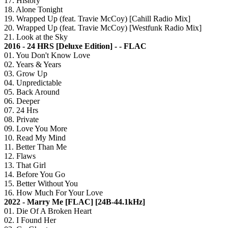
17. History
18. Alone Tonight
19. Wrapped Up (feat. Travie McCoy) [Cahill Radio Mix]
20. Wrapped Up (feat. Travie McCoy) [Westfunk Radio Mix]
21. Look at the Sky
2016 - 24 HRS [Deluxe Edition] - - FLAC
01. You Don't Know Love
02. Years & Years
03. Grow Up
04. Unpredictable
05. Back Around
06. Deeper
07. 24 Hrs
08. Private
09. Love You More
10. Read My Mind
11. Better Than Me
12. Flaws
13. That Girl
14. Before You Go
15. Better Without You
16. How Much For Your Love
2022 - Marry Me [FLAC] [24B-44.1kHz]
01. Die Of A Broken Heart
02. I Found Her