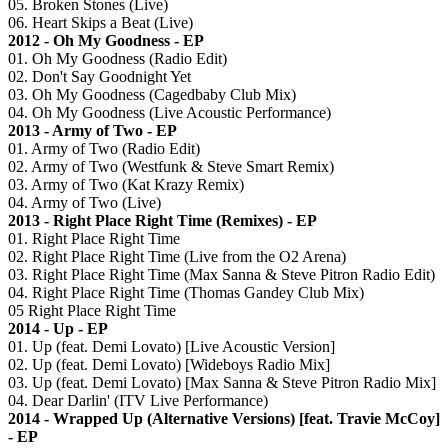
05. Broken Stones (Live)
06. Heart Skips a Beat (Live)
2012 - Oh My Goodness - EP
01. Oh My Goodness (Radio Edit)
02. Don't Say Goodnight Yet
03. Oh My Goodness (Cagedbaby Club Mix)
04. Oh My Goodness (Live Acoustic Performance)
2013 - Army of Two - EP
01. Army of Two (Radio Edit)
02. Army of Two (Westfunk & Steve Smart Remix)
03. Army of Two (Kat Krazy Remix)
04. Army of Two (Live)
2013 - Right Place Right Time (Remixes) - EP
01. Right Place Right Time
02. Right Place Right Time (Live from the O2 Arena)
03. Right Place Right Time (Max Sanna & Steve Pitron Radio Edit)
04. Right Place Right Time (Thomas Gandey Club Mix)
05 Right Place Right Time
2014 - Up - EP
01. Up (feat. Demi Lovato) [Live Acoustic Version]
02. Up (feat. Demi Lovato) [Wideboys Radio Mix]
03. Up (feat. Demi Lovato) [Max Sanna & Steve Pitron Radio Mix]
04. Dear Darlin' (ITV Live Performance)
2014 - Wrapped Up (Alternative Versions) [feat. Travie McCoy]
- EP