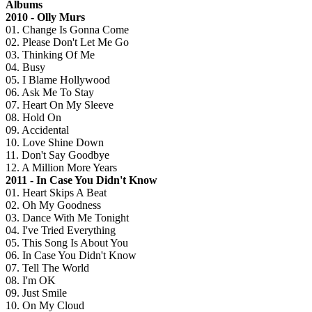
Albums
2010 - Olly Murs
01. Change Is Gonna Come
02. Please Don't Let Me Go
03. Thinking Of Me
04. Busy
05. I Blame Hollywood
06. Ask Me To Stay
07. Heart On My Sleeve
08. Hold On
09. Accidental
10. Love Shine Down
11. Don't Say Goodbye
12. A Million More Years
2011 - In Case You Didn't Know
01. Heart Skips A Beat
02. Oh My Goodness
03. Dance With Me Tonight
04. I've Tried Everything
05. This Song Is About You
06. In Case You Didn't Know
07. Tell The World
08. I'm OK
09. Just Smile
10. On My Cloud