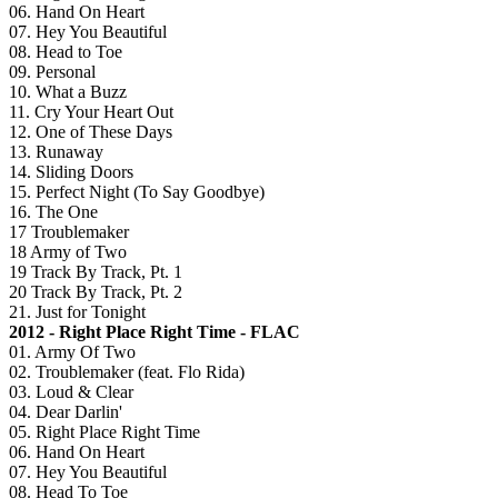
06. Hand On Heart
07. Hey You Beautiful
08. Head to Toe
09. Personal
10. What a Buzz
11. Cry Your Heart Out
12. One of These Days
13. Runaway
14. Sliding Doors
15. Perfect Night (To Say Goodbye)
16. The One
17 Troublemaker
18 Army of Two
19 Track By Track, Pt. 1
20 Track By Track, Pt. 2
21. Just for Tonight
2012 - Right Place Right Time - FLAC
01. Army Of Two
02. Troublemaker (feat. Flo Rida)
03. Loud & Clear
04. Dear Darlin'
05. Right Place Right Time
06. Hand On Heart
07. Hey You Beautiful
08. Head To Toe