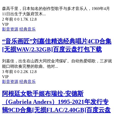
森高千里，日本知名的创作型歌手与多才音乐人，1969年4月
11日出生于大阪府茨木...
2 年前
0
0
1.7K
12.8
VIP
影音资源
经典音乐
“音乐画匠”刘嘉佳精选经典唱片4CD合集
[无损WAV/2.32GB]百度云盘打包下载
刘嘉佳，出生在山西大同挖金湾煤矿。自幼热爱唱歌，三岁就
能口哨吹奏完整的歌曲。他对...
3 年前
0
0
2.2K
12.8
VIP
影音资源
经典音乐
阿根廷女歌手姬布瑞拉·安德斯
（Gabriela Anders）1995-2021年发行专
辑9CD合集[无损FLAC/2.40GB]百度云盘