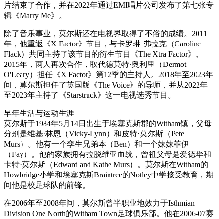
片结束了合作，并在2022年通过EMI唱片公司发布了第七张专
辑《Marry Me》。
除了音乐事业，莫尔斯还在电视界取得了不俗的成绩。2011
年，他重返《X Factor》节目，与卡罗琳·弗拉克（Caroline
Flack）共同主持了该节目的衍生节目《The Xtra Factor》。
2015年，两人再次合作，取代德莫特·奥利里（Dermot
O'Leary）担任《X Factor》第12季的主持人。2018年至2023年
间，莫尔斯担任了英国版《The Voice》的导师，并从2022年
至2023年主持了《Starstruck》这一电视选秀节目。
早年生活与运动生涯
莫尔斯于1984年5月14日出生于埃塞克斯郡的Witham镇，父母
分别是维基·林恩（Vicky-Lynn）和皮特·莫尔斯（Pete
Murs）。他有一个孪生兄弟本（Ben）和一个妹妹菲伊
（Fay）。他的家族拥有拉脱维亚血统，曾祖父母是爱德华和
卡特·莫尔斯（Edward and Kathe Murs）。莫尔斯在Witham的
Howbridge小学和埃塞克斯Braintree的Notley中学接受教育，期
间他是校足球队的前锋。
在2006年至2008年间，莫尔斯曾半职业地效力于Isthmian
Division One North的Witham Town足球俱乐部。他在2006-07赛