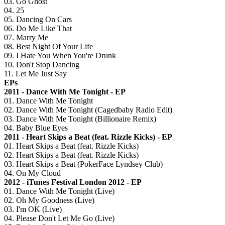
03. Go Ghost
04. 25
05. Dancing On Cars
06. Do Me Like That
07. Marry Me
08. Best Night Of Your Life
09. I Hate You When You're Drunk
10. Don't Stop Dancing
11. Let Me Just Say
EPs
2011 - Dance With Me Tonight - EP
01. Dance With Me Tonight
02. Dance With Me Tonight (Cagedbaby Radio Edit)
03. Dance With Me Tonight (Billionaire Remix)
04. Baby Blue Eyes
2011 - Heart Skips a Beat (feat. Rizzle Kicks) - EP
01. Heart Skips a Beat (feat. Rizzle Kicks)
02. Heart Skips a Beat (feat. Rizzle Kicks)
03. Heart Skips a Beat (PokerFace Lyndsey Club)
04. On My Cloud
2012 - iTunes Festival London 2012 - EP
01. Dance With Me Tonight (Live)
02. Oh My Goodness (Live)
03. I'm OK (Live)
04. Please Don't Let Me Go (Live)