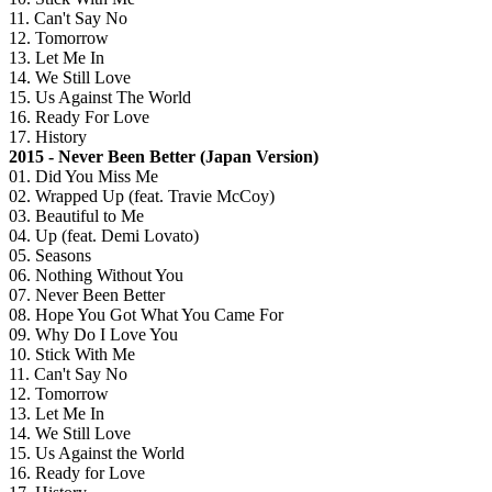
11. Can't Say No
12. Tomorrow
13. Let Me In
14. We Still Love
15. Us Against The World
16. Ready For Love
17. History
2015 - Never Been Better (Japan Version)
01. Did You Miss Me
02. Wrapped Up (feat. Travie McCoy)
03. Beautiful to Me
04. Up (feat. Demi Lovato)
05. Seasons
06. Nothing Without You
07. Never Been Better
08. Hope You Got What You Came For
09. Why Do I Love You
10. Stick With Me
11. Can't Say No
12. Tomorrow
13. Let Me In
14. We Still Love
15. Us Against the World
16. Ready for Love