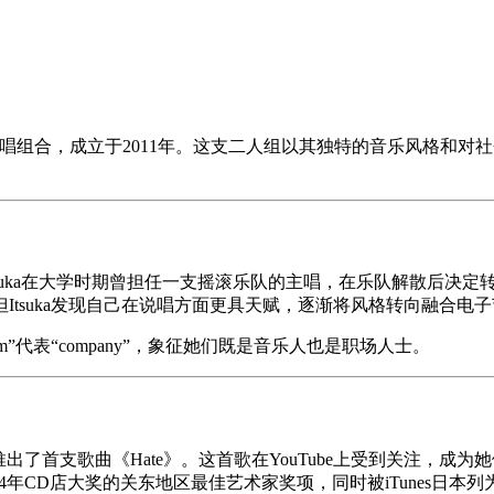
hi组成的日本电子/说唱组合，成立于2011年。这支二人组以其独特的
。Itsuka在大学时期曾担任一支摇滚乐队的主唱，在乐队解散后决定
tsuka发现自己在说唱方面更具天赋，逐渐将风格转向融合电
加上“.com”代表“company”，象征她们既是音乐人也是职场人士。
次年推出了首支歌曲《Hate》。这首歌在YouTube上受到关注，成为她们首
了2014年CD店大奖的关东地区最佳艺术家奖项，同时被iTunes日