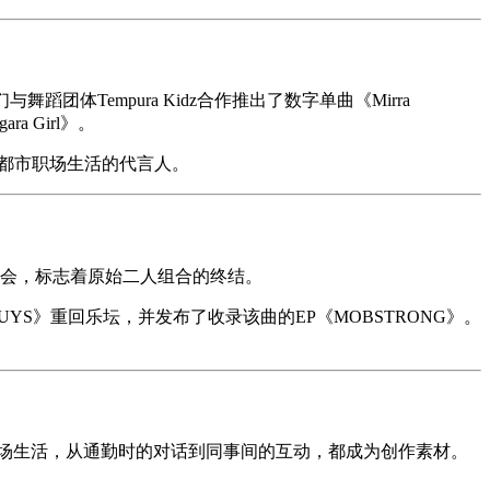
舞蹈团体Tempura Kidz合作推出了数字单曲《Mirra
a Girl》。
当代都市职场生活的代言人。
告别演唱会，标志着原始二人组合的终结。
单曲《LOWGUYS》重回乐坛，并发布了收录该曲的EP《MOBSTRONG》。
于日常职场生活，从通勤时的对话到同事间的互动，都成为创作素材。