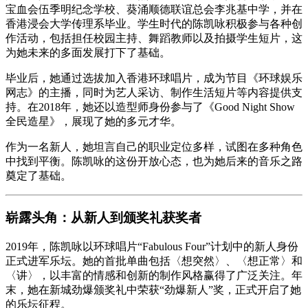
宝血会伍季明纪念学校、葵涌顺德联谊总会李兆基中学，并在
香港浸会大学传理系毕业。学生时代的陈凯咏积极参与各种创
作活动，包括担任校园主持、舞蹈教师以及拍摄学生短片，这
为她未来的多面发展打下了基础。
毕业后，她通过选拔加入香港环球唱片，成为节目《环球娱乐
网志》的主播，同时为艺人采访、制作生活短片等内容提供支
持。在2018年，她还以造型师身份参与了《Good Night Show
全民造星》，展现了她的多元才华。
作为一名新人，她坦言自己的职业定位多样，试图在多种角色
中找到平衡。陈凯咏的这份开放心态，也为她后来的音乐之路
奠定了基础。
崭露头角：从新人到颁奖礼获奖者
2019年，陈凯咏以环球唱片“Fabulous Four”计划中的新人身份
正式进军乐坛。她的首批单曲包括〈想突然〉、〈想正常〉和
〈讲〉，以丰富的情感和创新的制作风格赢得了广泛关注。年
末，她在新城劲爆颁奖礼中荣获“劲爆新人”奖，正式开启了她
的乐坛征程。