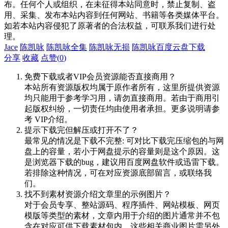
布。任何个人或组织，在未征得本站同意时，禁止复制、盗
用、采集、发布本站内容到任何网站、书籍等各类媒体平台。
如若本站内容侵犯了原著者的合法权益，可联系我们进行处
理。
Jace
陈凯咏
陈凯咏全集
陈凯咏无损
陈凯咏百度云盘下载
分享
收藏
点赞(
0
)
免费下载或者VIP会员资源能否直接商用？
本站所有资源版权均属于原作者所有，这里所提供资源
均只能用于参考学习用，请勿直接商用。若由于商用引
起版权纠纷，一切责任均由使用者承担。更多说明请参
考 VIP介绍。
提示下载完但解压或打开不了？
最常见的情况是下载不完整: 可对比下载完压缩包的与网
盘上的容量，若小于网盘提示的容量则是这个原因。这
是浏览器下载的bug，建议用百度网盘软件或迅雷下载。
若排除这种情况，可在对应资源底部留言，或联络我
们。
找不到素材资源介绍文章里的示例图片？
对于会员专享、整站源码、程序插件、网站模板、网页
模版等类型的素材，文章内用于介绍的图片通常并不包
含在对应可供下载素材包内。这些相关商业图片需另外