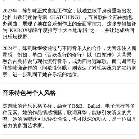
2023年，陈凯咏正式自组工作室，以独立歌手身份重新出发。
她推出数码迷你专辑《HATCHING》，五首歌曲全部由她包
办词曲，展现了她在音乐创作上的全面掌控力。这张专辑被评
为“KKBOX编辑年度推荐十大本地专辑”之一，并让她成功回
归乐坛视野。
2024年，陈凯咏继续通过与不同音乐人的合作，为音乐注入新
灵感。例如，单曲〈百妖夜行的修行〉以《白蛇传》为背景，
融合古典传说与现代流行音乐，成为四台冠军歌。而与谢芊彤
和陈咏谦合作的〈间歇性休眠〉则表达了对现实压力的独特洞
察，进一步巩固了她在乐坛的地位。
音乐特色与个人风格
陈凯咏的音乐风格多样，融合了R&B、Ballad、电子流行等多
种元素。她的作品情感细腻，歌词真挚，能够引发听众的共
鸣。她的演唱既可以轻松愉悦，也可以深沉动人，是一位极具
潜力的多面艺术家。