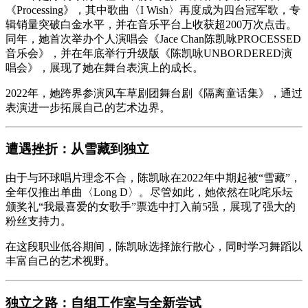
《Processing》，其中歌曲〈I Wish〉再度成为四台冠军歌，专
辑销量突破白金水平，并在音乐平台上收获超200万次点击。
同年，她首次举办个人演唱会《Jace Chan陈凯咏PROCESSED
音乐会》，并在年底举行升级版《陈凯咏UNBORDERED演
唱会》，展现了她在舞台表演上的成长。
2022年，她跨界参演风车草剧团舞台剧《隔离童话集》，通过
表演进一步拓展自己的艺术边界。
遭遇挫折：从雪藏到独立
由于与环球唱片理念不合，陈凯咏在2022年中期起被“雪藏”，
全年仅推出单曲〈Long D〉。尽管如此，她依然在叱咤乐坛
颁奖礼“我最喜爱的女歌手”票选中打入前5强，展现了强大的
粉丝支持力。
在这段职业低谷期间，陈凯咏选择旅行散心，同时学习舞蹈以
丰富自己的艺术视野。
独立之路：自组工作室与全新尝试