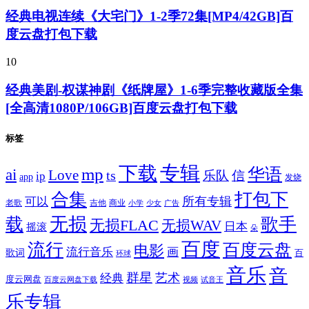
经典电视连续《大宅门》1-2季72集[MP4/42GB]百
度云盘打包下载
10
经典美剧-权谋神剧《纸牌屋》1-6季完整收藏版全集
[全高清1080P/106GB]百度云盘打包下载
标签
专辑
下载
华语
mp
ai
Love
ts
乐队
信
ip
app
发烧
合集
打包下
所有专辑
可以
老歌
吉他
商业
少女
广告
小学
无损
载
歌手
无损FLAC
无损WAV
日本
摇滚
朵
百度
流行
百度云盘
电影
流行音乐
画
歌词
百
环球
音乐
音
群星
艺术
经典
度云网盘
百度云网盘下载
试音王
视频
乐专辑