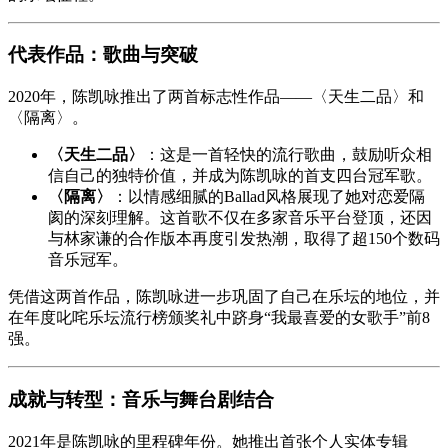
代表作品：歌曲与突破
2020年，陈凯咏推出了两首标志性作品——〈天生二品〉和
〈隔离〉。
〈天生二品〉
：这是一首轻快的流行歌曲，鼓励听众相
信自己的独特价值，并成为陈凯咏的首支四台冠军歌。
〈隔离〉
：以情感细腻的Ballad风格展现了她对恋爱隔
阂的深刻理解。这首歌不仅在多家音乐平台登顶，还因
与林家谦的合作版本再度引发热潮，取得了超150个数码
音乐冠军。
凭借这两首作品，陈凯咏进一步巩固了自己在乐坛的地位，并
在年度叱咤乐坛流行榜颁奖礼中跻身“我最喜爱的女歌手”前8
强。
成就与转型：音乐与舞台剧结合
2021年是陈凯咏的里程碑年份。她推出首张个人实体专辑