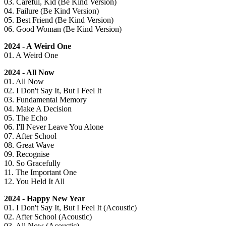
03. Careful, Kid (Be Kind Version)
04. Failure (Be Kind Version)
05. Best Friend (Be Kind Version)
06. Good Woman (Be Kind Version)
2024 - A Weird One
01. A Weird One
2024 - All Now
01. All Now
02. I Don't Say It, But I Feel It
03. Fundamental Memory
04. Make A Decision
05. The Echo
06. I'll Never Leave You Alone
07. After School
08. Great Wave
09. Recognise
10. So Gracefully
11. The Important One
12. You Held It All
2024 - Happy New Year
01. I Don't Say It, But I Feel It (Acoustic)
02. After School (Acoustic)
03. All Now (Acoustic)