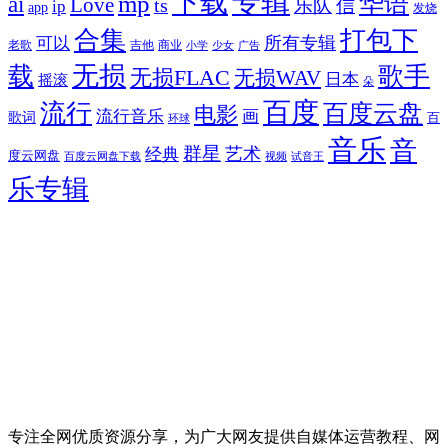
专辑
下载
华语
mp
ai
Love
ts
乐队
信
ip
app
发烧
合集
打包下
所有专辑
可以
老歌
吉他
商业
少女
广告
小学
无损
载
歌手
无损FLAC
无损WAV
日本
摇滚
朵
百度
流行
百度云盘
电影
流行音乐
画
歌词
百
环球
音乐
音
群星
艺术
经典
度云网盘
百度云网盘下载
试音王
视频
乐专辑
专注全网优质资源分享，为广大网友提供自媒体运营教程、网