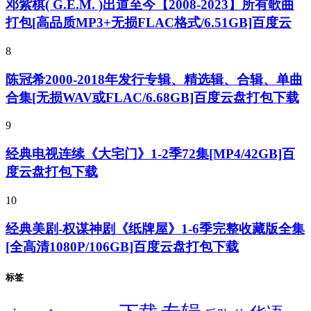
邓紫棋( G.E.M. )出道至今【2008-2023】所有歌曲
打包[高品质MP3+无损FLAC格式/6.51GB]百度云
8
陈冠希2000-2018年发行专辑、精选辑、合辑、单曲
合集[无损WAV或FLAC/6.68GB]百度云盘打包下载
9
经典电视连续《大宅门》1-2季72集[MP4/42GB]百
度云盘打包下载
10
经典美剧-权谋神剧《纸牌屋》1-6季完整收藏版全集
[全高清1080P/106GB]百度云盘打包下载
标签