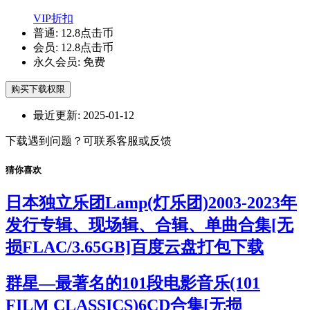
VIP折扣
普通:
12.8点击币
会员:
12.8点击币
永久会员:
免费
购买下载权限
最近更新:
2025-01-12
下载遇到问题？可联系客服或反馈
猜你喜欢
日本独立乐团Lamp(灯乐团)2003-2023年
发行专辑、现场辑、合辑、单曲合集[无
损FLAC/3.65GB]百度云盘打包下载
群星—最著名的101段电影音乐(101
FILM CLASSICS)6CD合集[无损