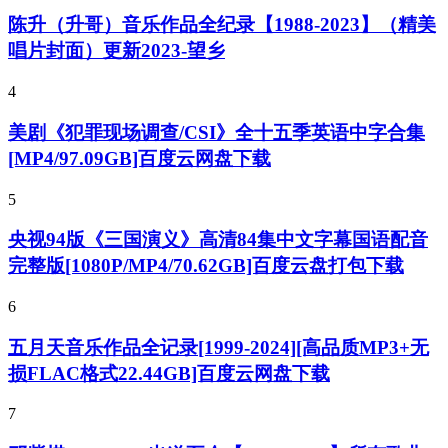
陈升（升哥）音乐作品全纪录【1988-2023】（精美
唱片封面）更新2023-望乡
4
美剧《犯罪现场调查/CSI》全十五季英语中字合集
[MP4/97.09GB]百度云网盘下载
5
央视94版《三国演义》高清84集中文字幕国语配音
完整版[1080P/MP4/70.62GB]百度云盘打包下载
6
五月天音乐作品全记录[1999-2024][高品质MP3+无
损FLAC格式22.44GB]百度云网盘下载
7