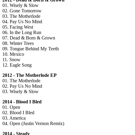
01. Wisely & Slow
02. Gone Tomorrow
03. The Motherlode
04. Pay Us No Mind
05. Facing West
06. In the Long Run
07. Dead & Born & Grown
08. Winter Trees
09. Tongue Behind My Teeth
10. Mexico
11. Snow
12. Eagle Song
2012 - The Motherlode EP
01. The Motherlode
02. Pay Us No Mind
03. Wisely & Slow
2014 - Blood I Bled
01. Open
02. Blood I Bled
03. America
04. Open (Justin Vernon Remix)
2014 - Steady