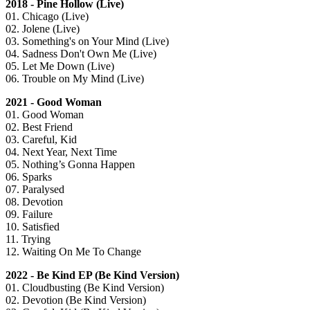
2018 - Pine Hollow (Live)
01. Chicago (Live)
02. Jolene (Live)
03. Something's on Your Mind (Live)
04. Sadness Don't Own Me (Live)
05. Let Me Down (Live)
06. Trouble on My Mind (Live)
2021 - Good Woman
01. Good Woman
02. Best Friend
03. Careful, Kid
04. Next Year, Next Time
05. Nothing’s Gonna Happen
06. Sparks
07. Paralysed
08. Devotion
09. Failure
10. Satisfied
11. Trying
12. Waiting On Me To Change
2022 - Be Kind EP (Be Kind Version)
01. Cloudbusting (Be Kind Version)
02. Devotion (Be Kind Version)