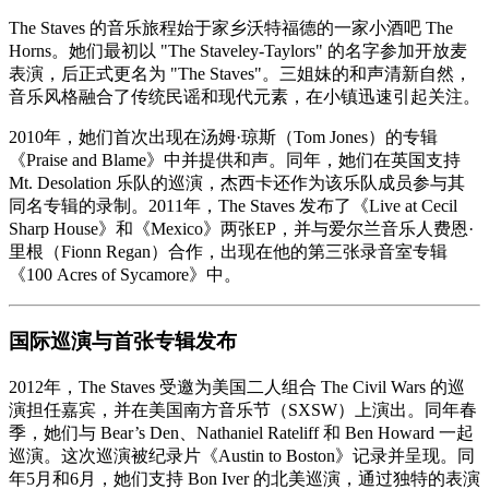
The Staves 的音乐旅程始于家乡沃特福德的一家小酒吧 The
Horns。她们最初以 "The Staveley-Taylors" 的名字参加开放麦
表演，后正式更名为 "The Staves"。三姐妹的和声清新自然，
音乐风格融合了传统民谣和现代元素，在小镇迅速引起关注。
2010年，她们首次出现在汤姆·琼斯（Tom Jones）的专辑
《Praise and Blame》中并提供和声。同年，她们在英国支持
Mt. Desolation 乐队的巡演，杰西卡还作为该乐队成员参与其
同名专辑的录制。2011年，The Staves 发布了《Live at Cecil
Sharp House》和《Mexico》两张EP，并与爱尔兰音乐人费恩·
里根（Fionn Regan）合作，出现在他的第三张录音室专辑
《100 Acres of Sycamore》中。
国际巡演与首张专辑发布
2012年，The Staves 受邀为美国二人组合 The Civil Wars 的巡
演担任嘉宾，并在美国南方音乐节（SXSW）上演出。同年春
季，她们与 Bear’s Den、Nathaniel Rateliff 和 Ben Howard 一起
巡演。这次巡演被纪录片《Austin to Boston》记录并呈现。同
年5月和6月，她们支持 Bon Iver 的北美巡演，通过独特的表演