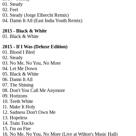
01. Steady
02. Feel
03. Steady (Jorge Elbrecht Remix)
04. Damn It All (East India Youth Remix)
2015 - Black & White
01. Black & White
2015 - If I Was (Deluxe Edition)
01. Blood I Bled
02. Steady
03. No Me, No You, No More
04. Let Me Down
05. Black & White
06. Damn It All
07. The Shining
08. Don't You Call Me Anymore
09. Horizons
10. Teeth White
11. Make It Holy
12. Sadness Don't Own Me
13. Hopeless
14. Train Tracks
15. I'm on Fire
16. No Me, No You, No More (Live at Wilton's Music Hall)