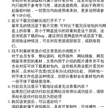
本站所有资源版权均属于原作者所有，这里所提供资源
均只能用于参考学习用，请勿直接商用。若由于商用引
起版权纠纷，一切责任均由使用者承担。更多说明请参
考 VIP介绍。
提示下载完但解压或打开不了？
最常见的情况是下载不完整: 可对比下载完压缩包的与网
盘上的容量，若小于网盘提示的容量则是这个原因。这
是浏览器下载的bug，建议用百度网盘软件或迅雷下载。
若排除这种情况，可在对应资源底部留言，或联络我
们。
找不到素材资源介绍文章里的示例图片？
对于会员专享、整站源码、程序插件、网站模板、网页
模版等类型的素材，文章内用于介绍的图片通常并不包
含在对应可供下载素材包内。这些相关商业图片需另外
购买，且本站不负责(也没有办法)找到出处。 同样地一
些字体文件也是这种情况，但部分素材会在素材包内有
一份字体下载链接清单。
付款后无法显示下载地址或者无法查看内容？
如果您已经成功付款但是网站没有弹出成功提示，请联
系站长提供付款信息为您处理
购买该资源后，可以退款吗？
源码素材属于虚拟商品，具有可复制性，可传播性，一