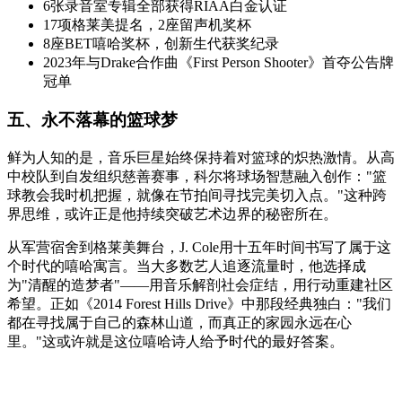
6张录音室专辑全部获得RIAA白金认证
17项格莱美提名，2座留声机奖杯
8座BET嘻哈奖杯，创新生代获奖纪录
2023年与Drake合作曲《First Person Shooter》首夺公告牌
冠单
五、永不落幕的篮球梦
鲜为人知的是，音乐巨星始终保持着对篮球的炽热激情。从高
中校队到自发组织慈善赛事，科尔将球场智慧融入创作："篮
球教会我时机把握，就像在节拍间寻找完美切入点。"这种跨
界思维，或许正是他持续突破艺术边界的秘密所在。
从军营宿舍到格莱美舞台，J. Cole用十五年时间书写了属于这
个时代的嘻哈寓言。当大多数艺人追逐流量时，他选择成
为"清醒的造梦者"——用音乐解剖社会症结，用行动重建社区
希望。正如《2014 Forest Hills Drive》中那段经典独白："我们
都在寻找属于自己的森林山道，而真正的家园永远在心
里。"这或许就是这位嘻哈诗人给予时代的最好答案。