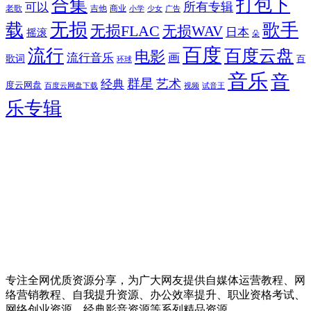
合集
打包下
所有专辑
可以
老歌
吉他
商业
少女
广告
小学
无损
载
歌手
无损FLAC
无损WAV
日本
摇滚
朵
百度
流行
百度云盘
电影
流行音乐
画
歌词
百
环球
音乐
音
群星
艺术
经典
度云网盘
百度云网盘下载
试音王
视频
乐专辑
专注全网优质资源分享，为广大网友提供自媒体运营教程、网
络营销教程、自我提升资源、办公效率提升、职业资格考试、
网络创业资源、经典影音资源等系列精品资源。