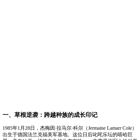
一、草根逆袭：跨越种族的成长印记
1985年1月28日，杰梅因·拉马尔·科尔（Jermaine Lamarr Cole）
出生于德国法兰克福美军基地。这位日后叱咤乐坛的嘻哈巨