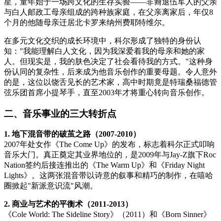
星，童年始于一场跨文化的生存实验——非裔退伍军人的父亲
与白人邮政工母亲组成的跨种族家庭，在父亲离家后，年仅8
个月的他随母亲迁居北卡罗来纳州费耶特维尔。
在多元文化交织的成长环境中，科尔形成了独特的身份认
知："我能理解白人文化，因为我深爱着我的母亲和她的家
人。但现实是，我的肤色决定了社会看待我的方式。"这种身
份认同的复杂性，后来成为他音乐创作的重要母题。令人意外
的是，这位以饶舌见长的艺术家，高中时期竟是特瑞桑福德管
弦乐团首席小提琴手，直至2003年才将重心转向音乐创作。
二、音乐事业的三大转折点
1. 地下混音带的破茧之路（2007-2010）
2007年处女作《The Come Up》的发布，标志着科尔正式叩响
音乐大门。真正奠定其业界地位的，是2009年与Jay-Z旗下Roc
Nation签约后接连推出的《The Warm Up》和《Friday Night
Lights》。这两张混音带以诗意的叙事和精巧的制作，在嘻哈
圈掀起"新派意识流"风潮。
2. 商业与艺术的平衡术（2011-2013）
《Cole World: The Sideline Story》（2011）和《Born Sinner》