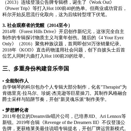
（2013）连续登顶公告牌专辑榜，诞生了《Work Out》
《Power Trip》等打入Hot 100前40的热单。但商业成功背后，
科尔开始反思流行化取向，这为后续转型埋下伏笔。
3. 社会观察者的觉醒（2014至今）
2014年《Forest Hills Drive》开启创作新纪元，这张完全自主
制作的专辑探讨物质主义与童年创伤。随后的《4 Your Eyez
Only》（2016）聚焦种族议题，首周即创50万张销量纪录。
2018年《KOD》直击药物滥用社会问题，创下自披头士后首
位艺人同时六曲打入Hot 100前20的壮举。
三、多重身份构建音乐帝国
• 全能制作人
自学钢琴的科尔包办个人专辑大部分制作，化名"Therapist"为
肯德里克·拉马尔、珍妮·杰克逊等巨星操刀。其制作风格融合
爵士采样与陷阱节奏，开创"新灵魂乐派"制作美学。
• 梦想孵化者
2011年创立的Dreamville唱片公司，已培养JID、Ari Lennox等
新锐。2019年合辑《Revenge of the Dreamers III》不仅登顶公
告牌，更获格莱美最佳说唱专辑提名，开创厂牌运营新模式。