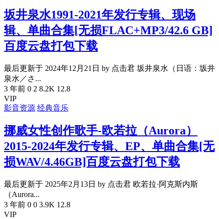
坂井泉水1991-2021年发行专辑、现场
辑、单曲合集[无损FLAC+MP3/42.6 GB]
百度云盘打包下载
最后更新于 2024年12月21日 by 点击君 坂井泉水（日语：坂井
泉水／さ...
3 年前
0
2
8.2K
12.8
VIP
影音资源
经典音乐
挪威女性创作歌手-欧若拉（Aurora）
2015-2024年发行专辑、EP、单曲合集[无
损WAV/4.46GB]百度云盘打包下载
最后更新于 2025年2月13日 by 点击君 欧若拉·阿克斯内斯
（Aurora...
3 年前
0
0
3.9K
12.8
VIP