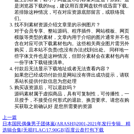
是浏览器下载的bug，建议用百度网盘软件或迅雷下载。
若排除这种情况，可在对应资源底部留言，或联络我
们。
找不到素材资源介绍文章里的示例图片？
对于会员专享、整站源码、程序插件、网站模板、网页
模版等类型的素材，文章内用于介绍的图片通常并不包
含在对应可供下载素材包内。这些相关商业图片需另外
购买，且本站不负责(也没有办法)找到出处。 同样地一
些字体文件也是这种情况，但部分素材会在素材包内有
一份字体下载链接清单。
付款后无法显示下载地址或者无法查看内容？
如果您已经成功付款但是网站没有弹出成功提示，请联
系站长提供付款信息为您处理
购买该资源后，可以退款吗？
源码素材属于虚拟商品，具有可复制性，可传播性，一
旦授予，不接受任何形式的退款、换货要求。请您在购
买获取之前确认好 是您所需要的资源
上一篇
日本国民偶像男子团体嵐(ARASHI)2001-2021年发行专辑、精
选辑合集[无损FLAC/17.90GB]百度云盘打包下载