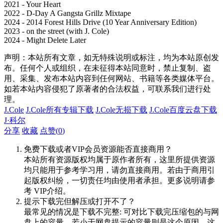
2021 - Your Heart
2022 - D-Day A Gangsta Grillz Mixtape
2024 - 2014 Forest Hills Drive (10 Year Anniversary Edition)
2023 - on the street (with J. Cole)
2024 - Might Delete Later
声明：本站所有文章，如无特殊说明或标注，均为本站原创发
布。任何个人或组织，在未征得本站同意时，禁止复制、盗
用、采集、发布本站内容到任何网站、书籍等各类媒体平台。
如若本站内容侵犯了原著者的合法权益，可联系我们进行处
理。
J.Cole
J.Cole所有专辑下载
J.Cole无损下载
J.Cole百度云盘下载
J·科尔
分享
收藏
点赞(
0
)
免费下载或者VIP会员资源能否直接商用？
本站所有资源版权均属于原作者所有，这里所提供资源
均只能用于参考学习用，请勿直接商用。若由于商用引
起版权纠纷，一切责任均由使用者承担。更多说明请参
考 VIP介绍。
提示下载完但解压或打开不了？
最常见的情况是下载不完整: 可对比下载完压缩包的与网
盘上的容量，若小于网盘提示的容量则是这个原因。这