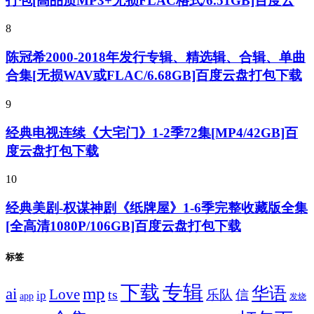
打包[高品质MP3+无损FLAC格式/6.51GB]百度云
8
陈冠希2000-2018年发行专辑、精选辑、合辑、单曲
合集[无损WAV或FLAC/6.68GB]百度云盘打包下载
9
经典电视连续《大宅门》1-2季72集[MP4/42GB]百
度云盘打包下载
10
经典美剧-权谋神剧《纸牌屋》1-6季完整收藏版全集
[全高清1080P/106GB]百度云盘打包下载
标签
专辑
下载
华语
mp
ai
Love
ts
乐队
信
ip
app
发烧