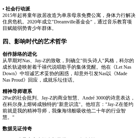
• 社会行动派
2015年起将童年故居改造为单亲母亲免费公寓，身体力行解决
住房危机。2020年成立"Dreamville基金会"，通过音乐教育项
目赋能弱势青少年群体。
四、影响时代的艺术哲学
创作脉络的进化
从早期对Nas、Jay-Z的致敬，到确立"街头诗人"风格，科尔的
成长轨迹映射着千禧代说唱歌手的集体觉醒。他在《Let Nas
Down》中坦诚艺术妥协的困惑，却意外引发Nas以《Made
Nas Proud》回应，成就乐坛佳话。
精神导师谱系
2Pac的社会批判、Jay-Z的商业智慧、André 3000的诗意表达，
在科尔身上熔铸成独特的"新意识流"。他坦言："Jay-Z在签约
前就是我的精神导师，我像海绵般吸收他二十年的行业智
慧。"
数据见证传奇