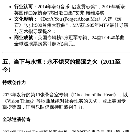
行业认可
：2014年获Q音乐“启发贡献奖”，2016年斩获
英国作曲家协会“杰出歌曲集”艾弗·诺维洛奖；
文化影响
：《Don’t You (Forget About Me)》入选《滚
石》“史上500首伟大歌曲”，MV获1985年MTV最佳导演
与艺术指导双提名；
商业成就
：英国专辑榜5张冠军专辑、24首TOP40单曲，
全球巡演票房累计超2亿美元。
五、当下与永恒：永不熄灭的摇滚之火（2011至
今）
持续创作力
2023年发行的第19张录音室专辑《Direction of the Heart》，以
《Vision Thing》等歌曲延续对社会现实的关切，登上英国专
辑榜第四，证明乐队仍保持旺盛创作力。
全球巡演传奇