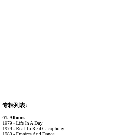
专辑列表:
01. Albums
1979 - Life In A Day
1979 - Real To Real Cacophony
1980 - Empires And Dance