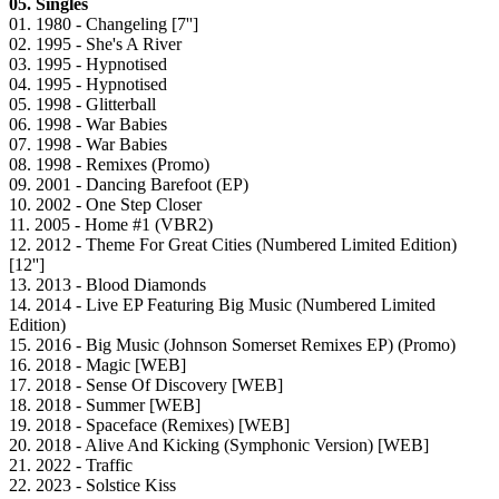
05. Singles
01. 1980 - Changeling [7'']
02. 1995 - She's A River
03. 1995 - Hypnotised
04. 1995 - Hypnotised
05. 1998 - Glitterball
06. 1998 - War Babies
07. 1998 - War Babies
08. 1998 - Remixes (Promo)
09. 2001 - Dancing Barefoot (EP)
10. 2002 - One Step Closer
11. 2005 - Home #1 (VBR2)
12. 2012 - Theme For Great Cities (Numbered Limited Edition)
[12'']
13. 2013 - Blood Diamonds
14. 2014 - Live EP Featuring Big Music (Numbered Limited
Edition)
15. 2016 - Big Music (Johnson Somerset Remixes EP) (Promo)
16. 2018 - Magic [WEB]
17. 2018 - Sense Of Discovery [WEB]
18. 2018 - Summer [WEB]
19. 2018 - Spaceface (Remixes) [WEB]
20. 2018 - Alive And Kicking (Symphonic Version) [WEB]
21. 2022 - Traffic
22. 2023 - Solstice Kiss