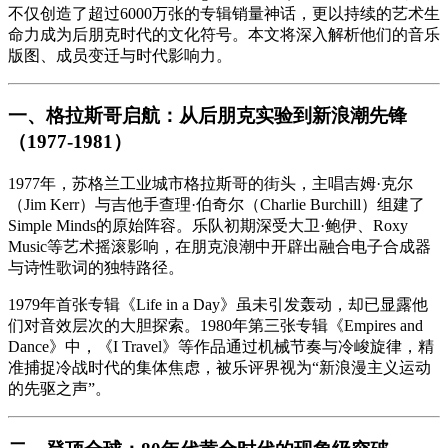
不仅创造了超过6000万张的专辑销量神话，更以持续的艺术生
命力成为后朋克时代的文化符号。本文将深入解析他们的音乐
版图、成员变迁与时代影响力。
一、格拉斯哥启航：从后朋克实验到新浪潮先锋
（1977-1981）
1977年，苏格兰工业城市格拉斯哥的街头，主唱吉姆·克尔
（Jim Kerr）与吉他手查理·伯奇尔（Charlie Burchill）组建了
Simple Minds的原始阵容。乐队初期深受大卫·鲍伊、Roxy
Music等艺术摇滚影响，在朋克浪潮中开辟出融合电子合成器
与诗性歌词的独特路径。
1979年首张专辑《Life in a Day》虽未引发轰动，却已显露他
们对音效层次的大胆探索。1980年第三张专辑《Empires and
Dance》中，《I Travel》等作品通过机械节奏与冷峻旋律，精
准捕捉冷战时代的集体焦虑，被乐评界视为“新浪漫主义运动
的先驱之声”。