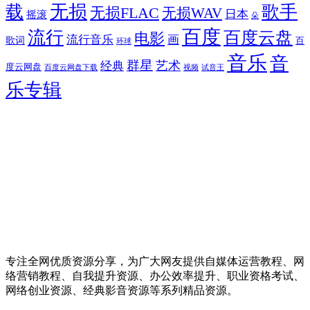
无损
载
歌手
无损FLAC
无损WAV
日本
摇滚
朵
百度
流行
百度云盘
电影
流行音乐
画
歌词
百
环球
音乐
音
群星
艺术
经典
度云网盘
百度云网盘下载
试音王
视频
乐专辑
专注全网优质资源分享，为广大网友提供自媒体运营教程、网
络营销教程、自我提升资源、办公效率提升、职业资格考试、
网络创业资源、经典影音资源等系列精品资源。