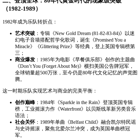
二、登顶全球：80年代黄金时代的现象级突破
（1982-1989）
1982年成为乐队转折点：
艺术突破
：专辑《New Gold Dream (81-82-83-84)》以迷
幻电子音墙搭配哲学化歌词，诞生《Promised You a
Miracle》《Glittering Prize》等经典，登上英国专辑榜第
三；
商业爆发
：1985年为电影《早餐俱乐部》创作的主题曲
《Don’t You (Forget About Me)》横扫美国公告牌冠军，
全球销量超500万张，至今仍是80年代文化记忆的声觉图
腾。
这一时期乐队实现艺术与商业的完美平衡：
创作巅峰
：1984年《Sparkle in the Rain》登顶英国专辑
榜，工业摇滚力作《Waterfront》以贝斯线革新另类音乐
语法；
社会关怀
：1989年单曲《Belfast Child》融合凯尔特民谣
与史诗摇滚，聚焦北爱尔兰冲突，成为英国单曲榜冠
军。