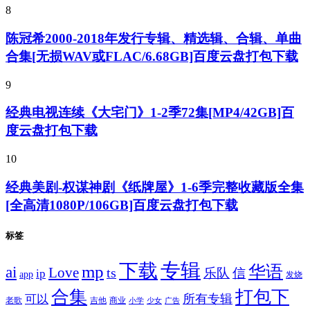
8
陈冠希2000-2018年发行专辑、精选辑、合辑、单曲
合集[无损WAV或FLAC/6.68GB]百度云盘打包下载
9
经典电视连续《大宅门》1-2季72集[MP4/42GB]百
度云盘打包下载
10
经典美剧-权谋神剧《纸牌屋》1-6季完整收藏版全集
[全高清1080P/106GB]百度云盘打包下载
标签
专辑
下载
华语
mp
ai
Love
ts
乐队
信
ip
app
发烧
合集
打包下
所有专辑
可以
老歌
吉他
商业
少女
广告
小学