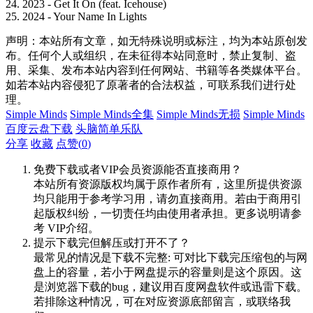
24. 2023 - Get It On (feat. Icehouse)
25. 2024 - Your Name In Lights
声明：本站所有文章，如无特殊说明或标注，均为本站原创发
布。任何个人或组织，在未征得本站同意时，禁止复制、盗
用、采集、发布本站内容到任何网站、书籍等各类媒体平台。
如若本站内容侵犯了原著者的合法权益，可联系我们进行处
理。
Simple Minds
Simple Minds全集
Simple Minds无损
Simple Minds
百度云盘下载
头脑简单乐队
分享
收藏
点赞(
0
)
免费下载或者VIP会员资源能否直接商用？
本站所有资源版权均属于原作者所有，这里所提供资源
均只能用于参考学习用，请勿直接商用。若由于商用引
起版权纠纷，一切责任均由使用者承担。更多说明请参
考 VIP介绍。
提示下载完但解压或打开不了？
最常见的情况是下载不完整: 可对比下载完压缩包的与网
盘上的容量，若小于网盘提示的容量则是这个原因。这
是浏览器下载的bug，建议用百度网盘软件或迅雷下载。
若排除这种情况，可在对应资源底部留言，或联络我