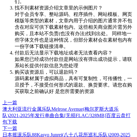
们。
找不到素材资源介绍文章里的示例图片？
对于会员专享、整站源码、程序插件、网站模板、网页
模版等类型的素材，文章内用于介绍的图片通常并不包
含在对应可供下载素材包内。这些相关商业图片需另外
购买，且本站不负责(也没有办法)找到出处。 同样地一
些字体文件也是这种情况，但部分素材会在素材包内有
一份字体下载链接清单。
付款后无法显示下载地址或者无法查看内容？
如果您已经成功付款但是网站没有弹出成功提示，请联
系站长提供付款信息为您处理
购买该资源后，可以退款吗？
源码素材属于虚拟商品，具有可复制性，可传播性，一
旦授予，不接受任何形式的退款、换货要求。请您在购
买获取之前确认好 是您所需要的资源
上一篇
澳大利亚流行金属乐队Melrose Avenue(梅尔罗斯大道乐
队)2021-2025年发行单曲合集[无损FLAC/328MB]百度云盘打
包下载
下一篇
日本摇滚乐队88Kasyo Junrei(八十八花所巡礼乐队)2009-2025