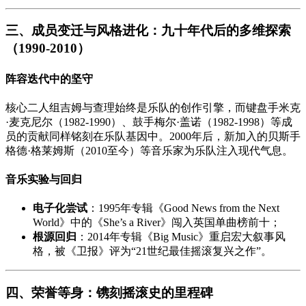
三、成员变迁与风格进化：九十年代后的多维探索
（1990-2010）
阵容迭代中的坚守
核心二人组吉姆与查理始终是乐队的创作引擎，而键盘手米克
·麦克尼尔（1982-1990）、鼓手梅尔·盖诺（1982-1998）等成
员的贡献同样铭刻在乐队基因中。2000年后，新加入的贝斯手
格德·格莱姆斯（2010至今）等音乐家为乐队注入现代气息。
音乐实验与回归
电子化尝试
：1995年专辑《Good News from the Next
World》中的《She’s a River》闯入英国单曲榜前十；
根源回归
：2014年专辑《Big Music》重启宏大叙事风
格，被《卫报》评为“21世纪最佳摇滚复兴之作”。
四、荣誉等身：镌刻摇滚史的里程碑