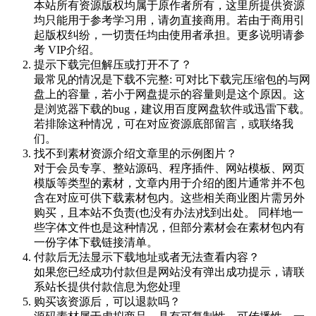
本站所有资源版权均属于原作者所有，这里所提供资源
均只能用于参考学习用，请勿直接商用。若由于商用引
起版权纠纷，一切责任均由使用者承担。更多说明请参
考 VIP介绍。
提示下载完但解压或打开不了？
最常见的情况是下载不完整: 可对比下载完压缩包的与网
盘上的容量，若小于网盘提示的容量则是这个原因。这
是浏览器下载的bug，建议用百度网盘软件或迅雷下载。
若排除这种情况，可在对应资源底部留言，或联络我
们。
找不到素材资源介绍文章里的示例图片？
对于会员专享、整站源码、程序插件、网站模板、网页
模版等类型的素材，文章内用于介绍的图片通常并不包
含在对应可供下载素材包内。这些相关商业图片需另外
购买，且本站不负责(也没有办法)找到出处。 同样地一
些字体文件也是这种情况，但部分素材会在素材包内有
一份字体下载链接清单。
付款后无法显示下载地址或者无法查看内容？
如果您已经成功付款但是网站没有弹出成功提示，请联
系站长提供付款信息为您处理
购买该资源后，可以退款吗？