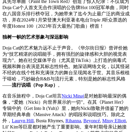
其先导单曲《Paint the Town Red》创造了惊人纪录：不仅成为
Doja Cat个人首支无合作演唱的公告牌Hot 100冠军单曲，同时
在八国音乐排行榜夺冠，为她带来了迄今为止最广泛的商业成
功，并在2024年1月荣登澳大利亚著名电台Triple J听众票选的
年度Hottest 100（2023年百大最热门歌曲）榜首！
独树一帜的艺术形象与深远影响
Doja Cat的艺术魅力远不止于声音。《华尔街日报》曾评价她
为“技艺精湛的说唱能手，拥有强烈的旋律感和大胆的视觉表
现力”。她在社交媒体平台（尤其是TikTok）上打造的病毒式
视频和舞台表演是其标志性特色。她深谙网络文化，以其怪诞
不经的在线个性和充满张力的舞台呈现闻名于世。其音乐根植
于嘻哈，巧妙融合R&B与流行元素，特别是她的标志性风格
——
流行说唱（Pop Rap）
。
在音乐旅程中，Doja Cat坦言
Nicki Minaj
是对她影响最深的偶
像，“爱她（Nicki）向世界展示的一切”。在其《Planet Her》
专辑中的《Get Into It (Yuh)》里，她向Nicki致敬并借鉴了她的
早期经典单曲《Massive Attack》的唱段和说唱技巧。除此之
外，
Lauryn Hill
, Busta Rhymes,
Rihanna
,
Beyoncé
,
Missy Elliott
,
Lil’ Kim等巨星都对她产生了重要影响。童年时期母亲让她接