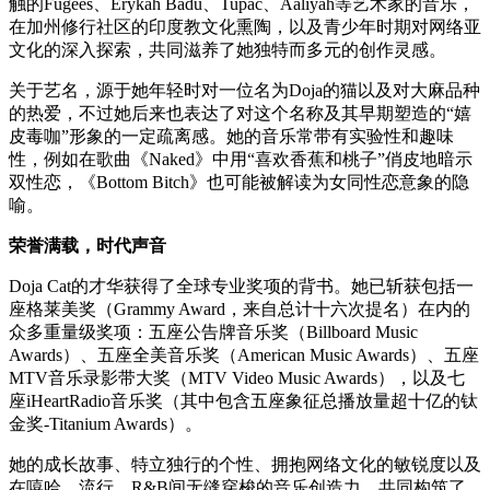
触的Fugees、Erykah Badu、Tupac、Aaliyah等艺术家的音乐，
在加州修行社区的印度教文化熏陶，以及青少年时期对网络亚
文化的深入探索，共同滋养了她独特而多元的创作灵感。
关于艺名，源于她年轻时对一位名为Doja的猫以及对大麻品种
的热爱，不过她后来也表达了对这个名称及其早期塑造的“嬉
皮毒咖”形象的一定疏离感。她的音乐常带有实验性和趣味
性，例如在歌曲《Naked》中用“喜欢香蕉和桃子”俏皮地暗示
双性恋，《Bottom Bitch》也可能被解读为女同性恋意象的隐
喻。
荣誉满载，时代声音
Doja Cat的才华获得了全球专业奖项的背书。她已斩获包括一
座格莱美奖（Grammy Award，来自总计十六次提名）在内的
众多重量级奖项：五座公告牌音乐奖（Billboard Music
Awards）、五座全美音乐奖（American Music Awards）、五座
MTV音乐录影带大奖（MTV Video Music Awards），以及七
座iHeartRadio音乐奖（其中包含五座象征总播放量超十亿的钛
金奖-Titanium Awards）。
她的成长故事、特立独行的个性、拥抱网络文化的敏锐度以及
在嘻哈、流行、R&B间无缝穿梭的音乐创造力，共同构筑了