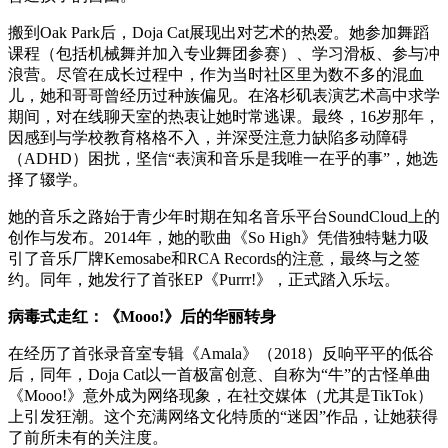
搬到Oak Park后，Doja Cat展现出对艺术的热爱。她参加舞蹈
课程（包括机械舞并加入专业舞团参赛）、学习滑板、参与冲
浪营。尽管在成长过程中，作为当时社区里为数不多的混血
儿，她和哥哥曾经历过种族偏见。在洛杉矶表演艺术高中求学
期间，对在线聊天室的热衷让她时常逃课。最终，16岁那年，
因感到与学校教育格格不入，并深受注意力缺陷多动障碍
（ADHD）困扰，坚信“表演和音乐是我唯一在乎的事”，她选
择了辍学。
她的音乐之路始于青少年时期在知名音乐平台SoundCloud上的
创作与发布。2014年，她的歌曲《So High》凭借独特魅力吸
引了音乐厂牌Kemosabe和RCA Records的注意，最终与之签
约。同年，她发行了首张EP《Purrr!》，正式踏入乐坛。
病毒式走红：《Mooo!》后的华丽转身
在经历了首张录音室专辑《Amala》（2018）反响平平的低谷
后，同年，Doja Cat以一首极富创意、自称为“牛”的古怪单曲
《Mooo!》意外成为网络现象，在社交媒体（尤其是TikTok）
上引发狂潮。这个充满网络文化特质的“迷因”作品，让她获得
了前所未有的关注度。