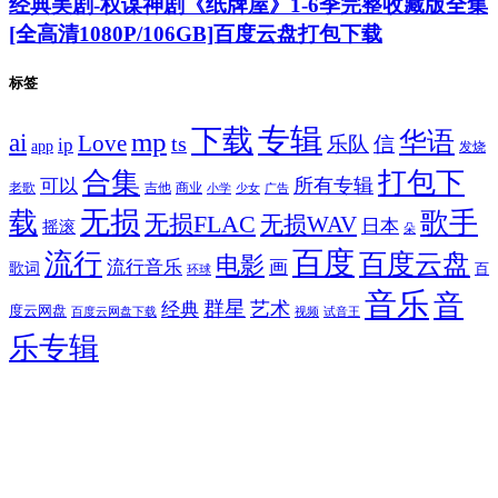
经典美剧-权谋神剧《纸牌屋》1-6季完整收藏版全集
[全高清1080P/106GB]百度云盘打包下载
标签
专辑
下载
华语
mp
ai
Love
ts
乐队
信
ip
app
发烧
合集
打包下
所有专辑
可以
老歌
吉他
商业
少女
广告
小学
无损
载
歌手
无损FLAC
无损WAV
日本
摇滚
朵
百度
流行
百度云盘
电影
流行音乐
画
歌词
百
环球
音乐
音
群星
艺术
经典
度云网盘
百度云网盘下载
试音王
视频
乐专辑