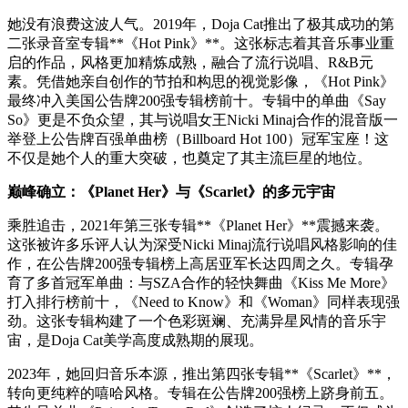
她没有浪费这波人气。2019年，Doja Cat推出了极其成功的第
二张录音室专辑**《Hot Pink》**。这张标志着其音乐事业重
启的作品，风格更加精炼成熟，融合了流行说唱、R&B元
素。凭借她亲自创作的节拍和构思的视觉影像，《Hot Pink》
最终冲入美国公告牌200强专辑榜前十。专辑中的单曲《Say
So》更是不负众望，其与说唱女王Nicki Minaj合作的混音版一
举登上公告牌百强单曲榜（Billboard Hot 100）冠军宝座！这
不仅是她个人的重大突破，也奠定了其主流巨星的地位。
巅峰确立：《Planet Her》与《Scarlet》的多元宇宙
乘胜追击，2021年第三张专辑**《Planet Her》**震撼来袭。
这张被许多乐评人认为深受Nicki Minaj流行说唱风格影响的佳
作，在公告牌200强专辑榜上高居亚军长达四周之久。专辑孕
育了多首冠军单曲：与SZA合作的轻快舞曲《Kiss Me More》
打入排行榜前十，《Need to Know》和《Woman》同样表现强
劲。这张专辑构建了一个色彩斑斓、充满异星风情的音乐宇
宙，是Doja Cat美学高度成熟期的展现。
2023年，她回归音乐本源，推出第四张专辑**《Scarlet》**，
转向更纯粹的嘻哈风格。专辑在公告牌200强榜上跻身前五。