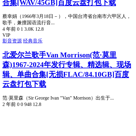
合集[WAV/45GB]百度云盘打包下载
蔡幸娟（1966年3月18日－），中国台湾省台南市六甲区人，
歌手，兼擅国语流行音...
4 年前
0
1
3.0K
12.8
VIP
影音资源
经典音乐
北爱尔兰歌手Van Morrison(范·莫里
森)1967-2024年发行专辑、精选辑、现场
辑、单曲合集[无损FLAC/84.10GB]百度
云盘打包下载
范·莫里森（Sir George Ivan "Van" Morrison）出生于...
2 年前
0
0
948
12.8