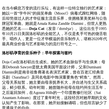
在当今瞬息万变的流行乐坛，有这样一位特立独行的艺术家：
她以一首“学牛叫”的搞笑单曲《Mooo!》病毒式蹿红网络，随
后却凭借过人的才华征服主流音乐界，坐拥格莱美奖杯与公告
牌冠军单曲。她就是Amala Ratna Zandile Dlamini，但世人更熟
悉她的艺名——
Doja Cat
（发音 /ˈdoʊdʒə/）。这位出生于1995
年10月21日美国洛杉矶的全能艺人，不仅是炙手可热的饶舌歌
手、唱作人，更是一位才华横溢的音乐制作人，堪称2020年代
最具商业价值与艺术影响力的流行符号之一。
洛杉矶孕育的音乐种子：早年探索与签约
Doja Cat在洛杉矶出生成长。她的艺术血脉似乎与生俱来：母
亲Deborah Sawyer是犹太裔美国平面设计师，父亲Dumisani
Dlamini则是南非祖鲁裔著名表演艺术家，曾在百老汇经典音
乐剧《Sarafina!》及同名电影中饰演重要角色“鳄鱼”。然而，
父母关系短暂，她主要由母亲抚养长大，并自述与生父关系疏
远，鲜少联系。幼年时期，她曾随外祖母在纽约州生活五年，
之后返回加州，在Agoura Hills的一个印度教修行社区（Sai
Anantam Ashram）度过了童年时光，这段经历对她早期的文化
认知产生了影响。在那里，她开始接触诵唱，但也坦言缺少了
普通孩子的自由。