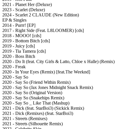
2021 - Planet Her (Deluxe)
2023 - Scarlet (Deluxe)
2024 - Scarlet 2 CLAUDE (New Edition)
EP & Singles
2014 - Purrr! [EP]
2017 - Right Side (Feat. L8LOOMER) [cds]
2018 - MOOO! [cds]
2019 - Bottom Bitch [cds]
2019 - Juicy [cds]
2019 - Tia Tamera [cds]
2020 - Boss Bitch
2020 - Do It (feat. City Girls & Latto, Chloe x Halle) (Remix)
2020 - Freak
2020 - In Your Eyes (Remix) [feat.The Weeknd]
2020 - Say So
2020 - Say So (Friend Within Remix)
2020 - Say So (Jax Jones Midnight Snack Remix)
2020 - Say So (Original Version)
2020 - Say So (Snakehips Remix)
2020 - Say So _ Like That (Mashup)
2021 - Dick (feat. StarBoi3) (Sickick Remix)
2021 - Dick (Remixes) (feat. StarBoi3)
2021 - Streets (Remixes)
2021 - Streets (Silhouette Remix)
2022 - Celebrity Skin