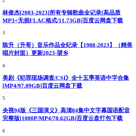
2
林俊杰[2003-2023]所有专辑歌曲全记录[高品质
MP3+无损FLAC格式/11.73GB]百度云网盘下载
3
陈升（升哥）音乐作品全纪录【1988-2023】（精美
唱片封面）更新2023-望乡
4
美剧《犯罪现场调查/CSI》全十五季英语中字合集
[MP4/97.09GB]百度云网盘下载
5
央视94版《三国演义》高清84集中文字幕国语配音
完整版[1080P/MP4/70.62GB]百度云盘打包下载
6